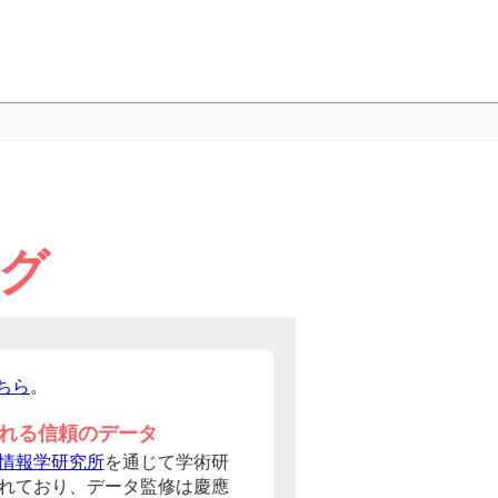
ング
ちら
。
れる信頼のデータ
情報学研究所
を通じて学術研
れており、データ監修は慶應