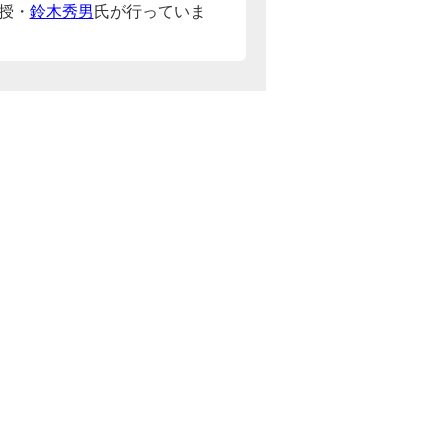
授・
鈴木秀男
氏が行っていま