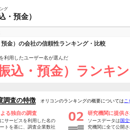
ング
振込・預金）
較
込・預金）の会社の信頼性ランキング・比較
を利用したユーザー
名が選んだ
 振込・預金）ランキ
度調査の特徴
オリコンのランキングの概要については
こ
による独自の調査
研究機関に提供さ
にサービスを利用した名の
ソースデータは
国立
ートを基に、調査企業数社
究機関に全て公開さ