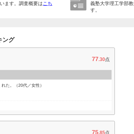
います。調査概要は
こち
義塾大学理工学部教
す。
キング
77
.30
点
れた。（20代／女性）
75
.85
点