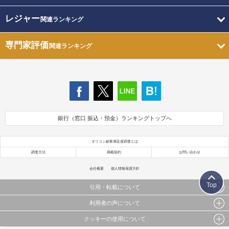
レジャー
関連ランキング
専門家評価
関連ランキング
銀行（窓口 振込・預金）ランキングトップへ
オリコン顧客満足度調査とは
調査方法
掲載規約
お問い合わせ
会社概要
個人情報保護方針
Top
引用・転載について
利用者の声について
当サイトで公開されている情報（文字、写真、イラスト、画像データ等）及びこれらの配置・
編集および構造などについての著作権は株式会社oricon MEに帰属しております。
クッキーの使用について
当サイトに掲載している内容はすべてサービスの利用者が提出された見解・感想です。
これらの情報を権利者の許可なく無断転載・複製などの二次利用を行うことは固く禁じており