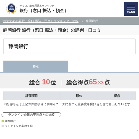
オリコン顧客満足度ランキング
銀行（窓口 振込・預金）
おすすめの銀行（窓口 振込・預金）ランキング・比較
静岡銀行
静岡銀行
銀行（窓口 振込・預金）の評判・口コミ
静岡銀行
得点
10
65
総合
位
総合得点
点
.33
評価項目
順位
得点
※総合得点は上記の評価項目に利用者ニーズに基づく重要度を掛け合わせて算出しています。
ランクイン企業の平均点との比較
静岡銀行
ランクイン企業の平均