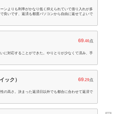
ローンよりも利率がかなり低く抑えられていて借り入れが多
ので良いです、返済も都度パソコンから自由に返せてよいで
69
.46
点
払いに対応することができた。やりとりが少なくて済み、手
69
クイック）
.29
点
軟性の高さ。決まった返済日以外でも都合に合わせて返済で
PR