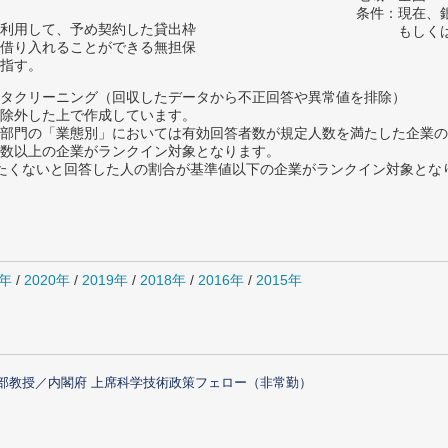
条件：現在、
利用して、予め契約した貸出枠
もしく
借り入れることができる無担保
指す。
タクリーニング（回収したデータから不正回答や異常値を排除）
除外した上で作成しています。
部門の「業態別」においては有効回答者数が規定人数を満たした企業の
数以上の企業がランクイン対象となります。
薦めたくないと回答した人の割合が基準値以下の企業がランクイン対象とな
1年
/
2020年
/
2019年
/
2018年
/
2016年
/
2015年
部教授／内閣府 上席科学技術政策フェロー（非常勤）