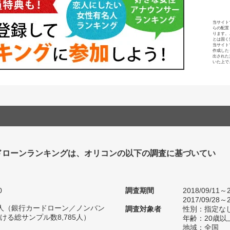
当サイト
らの配置
ります。
とは固く
当サイト
作成した
出された
いた上で
ドローンランキングは、オリコンの以下の調査に基づいてい
0
調査期間
2018/09/11～2
2017/09/28～2
48人（銀行カードローン／ノンバン
調査対象者
性別：指定な
る総サンプル数8,785人）
年齢：20歳以
地域：全国