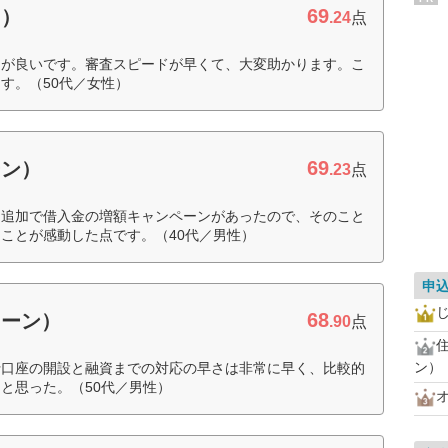
69
ド）
.24
点
ちが良いです。審査スピードが早くて、大変助かります。こ
す。（50代／女性）
69
ーン）
.23
点
、追加で借入金の増額キャンペーンがあったので、そのこと
ことが感動した点です。（40代／男性）
申
68
ローン）
.90
点
ン）
行口座の開設と融資までの対応の早さは非常に早く、比較的
と思った。（50代／男性）