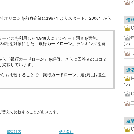
オリコンを前身企業に1967年よりスタート。2006年から
借
サービスを利用した
4,948
人にアンケート調査を実施。
184
社を対象にした「
銀行カードローン
」ランキングを発
ン）
から「
銀行カードローン
」を評価。さらに回答者の口コミ
も掲載しています。
返
からも比較することで「
銀行カードローン
」選びにお役立
ン）
び替えて比較することが出来ます。
返
審査対応
借入条件