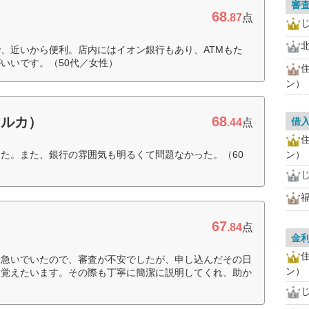
審
68
.87
点
、近いから便利。店内にはイオン銀行もあり、ATMもた
いいです。（50代／女性）
ン）
68
アルカ）
借
.44
点
た。また、銀行の雰囲気も明るくて問題なかった。（60
ン）
67
.84
点
金
に急いでいたので、審査が不安でしたが、申し込んだその日
ン）
を覚えたいます。その際も丁寧に簡潔に説明してくれ、助か