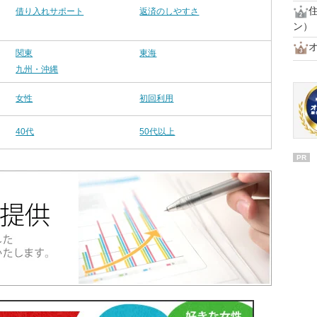
借り入れサポート
返済のしやすさ
ン）
関東
東海
九州・沖縄
女性
初回利用
40代
50代以上
PR