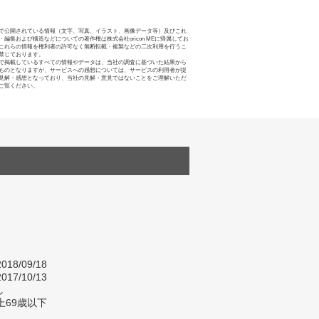
で公開されている情報（文字、写真、イラスト、画像データ等）及びこれ
・編集および構造などについての著作権は株式会社oricon MEに帰属してお
これらの情報を権利者の許可なく無断転載・複製などの二次利用を行うこ
禁じております。
で掲載しているすべての情報やデータは、当社の調査に基づいた結果から
ものとなりますが、サービスへの感想については、サービスの利用者が提
見解・感想となっており、当社の見解・意見ではないことをご理解いただ
ご覧ください。
018/09/18
017/10/13
し
上69歳以下