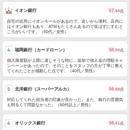
イオン銀行
57
.44
点
自宅の近所にイオンモールがあるので、近いから便利。店内に
はイオン銀行もあり、ATMもたくさんあるので並ばずにすむと
ころがいいです。（50代／女性）
福岡銀行（カードローン）
56
.94
点
借入限度額が上限に達しそうな時に、追加で借入金の増額キャ
ンペーンがあったので、そのことをスタッフの方が丁寧に教え
てくれたことが感動した点です。（40代／男性）
北洋銀行（スーパーアルカ）
56
.68
点
対応してくれた担当者の印象が良かった。また、銀行の雰囲気
も明るくて問題なかった。（60代以上／男性）
オリックス銀行
56
.41
点