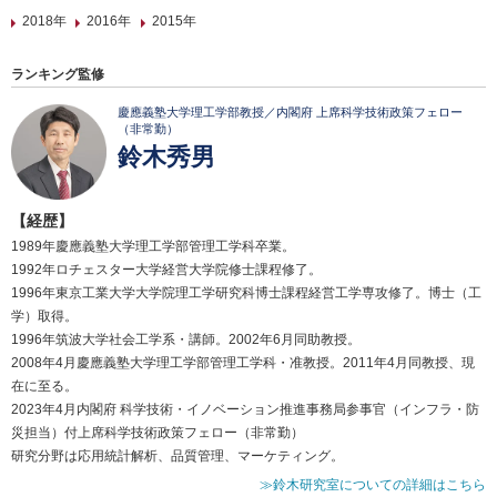
2018年
2016年
2015年
ランキング監修
慶應義塾大学理工学部教授／内閣府 上席科学技術政策フェロー
（非常勤）
鈴木秀男
【経歴】
1989年慶應義塾大学理工学部管理工学科卒業。
1992年ロチェスター大学経営大学院修士課程修了。
1996年東京工業大学大学院理工学研究科博士課程経営工学専攻修了。博士（工
学）取得。
1996年筑波大学社会工学系・講師。2002年6月同助教授。
2008年4月慶應義塾大学理工学部管理工学科・准教授。2011年4月同教授、現
在に至る。
2023年4月内閣府 科学技術・イノベーション推進事務局参事官（インフラ・防
災担当）付上席科学技術政策フェロー（非常勤）
研究分野は応用統計解析、品質管理、マーケティング。
≫鈴木研究室についての詳細はこちら