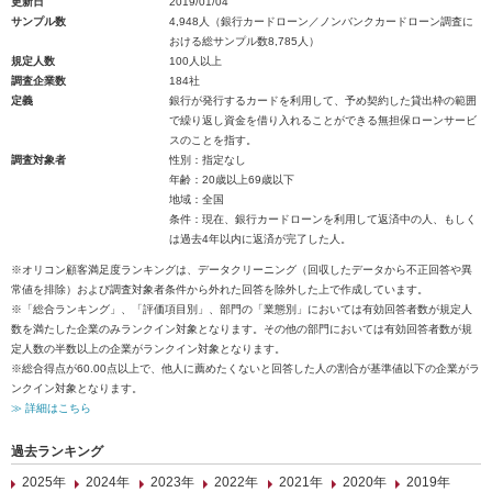
更新日
2019/01/04
サンプル数
4,948人（銀行カードローン／ノンバンクカードローン調査に
おける総サンプル数8,785人）
規定人数
100人以上
調査企業数
184社
定義
銀行が発行するカードを利用して、予め契約した貸出枠の範囲
で繰り返し資金を借り入れることができる無担保ローンサービ
スのことを指す。
調査対象者
性別：指定なし
年齢：20歳以上69歳以下
地域：全国
条件：現在、銀行カードローンを利用して返済中の人、もしく
は過去4年以内に返済が完了した人。
※オリコン顧客満足度ランキングは、データクリーニング（回収したデータから不正回答や異
常値を排除）および調査対象者条件から外れた回答を除外した上で作成しています。
※「総合ランキング」、「評価項目別」、部門の「業態別」においては有効回答者数が規定人
数を満たした企業のみランクイン対象となります。その他の部門においては有効回答者数が規
定人数の半数以上の企業がランクイン対象となります。
※総合得点が60.00点以上で、他人に薦めたくないと回答した人の割合が基準値以下の企業がラ
ンクイン対象となります。
≫ 詳細はこちら
過去ランキング
2025年
2024年
2023年
2022年
2021年
2020年
2019年