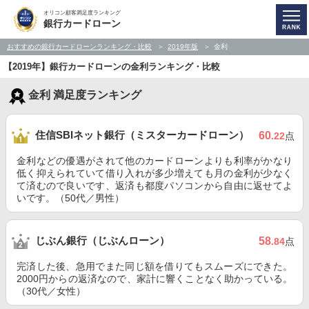
オリコン顧客満足度ランキング
銀行カードローン
おすすめの銀行カードローンランキング・比較
2019年版
金利
【2019年】銀行カードローンの金利ランキング・比較
金利 満足度ランキング
住信SBIネット銀行（ミスターカードローン）
60
.22
点
金利などの優遇がされて他のカードローンよりも利率がかなり
低く抑えられていて借り入れが多少増えても月の金利が少なく
て済むので良いです、返済も都度パソコンから自由に返せてよ
いです。（50代／男性）
じぶん銀行（じぶんローン）
58
.84
点
完済した後、急用でまた同じ額を借りてもスムーズにできた。
2000円からの返済なので、家計に響くことなく助かっている。
（30代／女性）