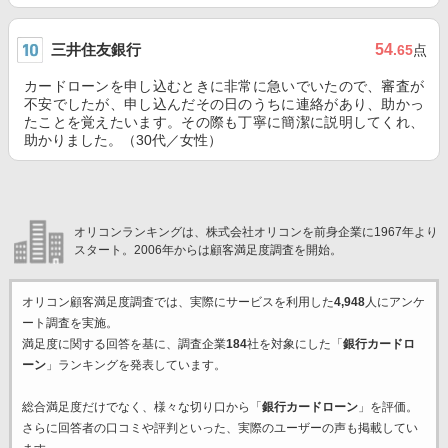
三井住友銀行
54
.65
点
カードローンを申し込むときに非常に急いでいたので、審査が
不安でしたが、申し込んだその日のうちに連絡があり、助かっ
たことを覚えたいます。その際も丁寧に簡潔に説明してくれ、
助かりました。（30代／女性）
オリコンランキングは、株式会社オリコンを前身企業に1967年より
スタート。2006年からは顧客満足度調査を開始。
オリコン顧客満足度調査では、実際にサービスを利用した
4,948
人にアンケ
ート調査を実施。
満足度に関する回答を基に、調査企業
184
社を対象にした「
銀行カードロ
ーン
」ランキングを発表しています。
総合満足度だけでなく、様々な切り口から「
銀行カードローン
」を評価。
さらに回答者の口コミや評判といった、実際のユーザーの声も掲載してい