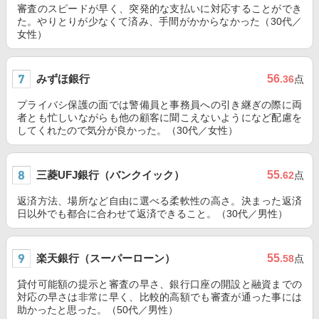
審査のスピードが早く、突発的な支払いに対応することができ
た。やりとりが少なくて済み、手間がかからなかった（30代／
女性）
みずほ銀行
56
.36
点
プライバシ保護の面では警備員と事務員への引き継ぎの際に両
者とも忙しいながらも他の顧客に聞こえないようになど配慮を
してくれたので気分が良かった。（30代／女性）
三菱UFJ銀行（バンクイック）
55
.62
点
返済方法、場所など自由に選べる柔軟性の高さ。決まった返済
日以外でも都合に合わせて返済できること。（30代／男性）
楽天銀行（スーパーローン）
55
.58
点
貸付可能額の提示と審査の早さ、銀行口座の開設と融資までの
対応の早さは非常に早く、比較的高額でも審査が通った事には
助かったと思った。（50代／男性）