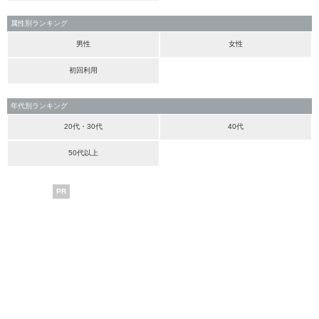
属性別ランキング
男性
女性
初回利用
年代別ランキング
20代・30代
40代
50代以上
PR