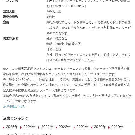
サンプル数
4,948人（銀行カードローン／ノンバンクカードローン調査に
おける総サンプル数8,785人）
規定人数
100人以上
調査企業数
184社
定義
銀行が発行するカードを利用して、予め契約した貸出枠の範囲
で繰り返し資金を借り入れることができる無担保ローンサービ
スのことを指す。
調査対象者
性別：指定なし
年齢：20歳以上69歳以下
地域：全国
条件：現在、銀行カードローンを利用して返済中の人、もしく
は過去4年以内に返済が完了した人。
※オリコン顧客満足度ランキングは、データクリーニング（回収したデータから不正回答や異
常値を排除）および調査対象者条件から外れた回答を除外した上で作成しています。
※「総合ランキング」、「評価項目別」、部門の「業態別」においては有効回答者数が規定人
数を満たした企業のみランクイン対象となります。その他の部門においては有効回答者数が規
定人数の半数以上の企業がランクイン対象となります。
※総合得点が60.00点以上で、他人に薦めたくないと回答した人の割合が基準値以下の企業がラ
ンクイン対象となります。
≫ 詳細はこちら
過去ランキング
2025年
2024年
2023年
2022年
2021年
2020年
2019年