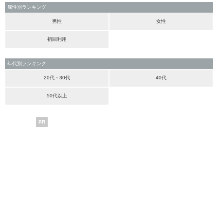
属性別ランキング
男性
女性
初回利用
年代別ランキング
20代・30代
40代
50代以上
PR