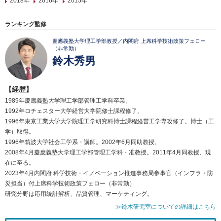
2018年
2016年
2015年
ランキング監修
慶應義塾大学理工学部教授／内閣府 上席科学技術政策フェロー
（非常勤）
鈴木秀男
【経歴】
1989年慶應義塾大学理工学部管理工学科卒業。
1992年ロチェスター大学経営大学院修士課程修了。
1996年東京工業大学大学院理工学研究科博士課程経営工学専攻修了。博士（工
学）取得。
1996年筑波大学社会工学系・講師。2002年6月同助教授。
2008年4月慶應義塾大学理工学部管理工学科・准教授。2011年4月同教授、現
在に至る。
2023年4月内閣府 科学技術・イノベーション推進事務局参事官（インフラ・防
災担当）付上席科学技術政策フェロー（非常勤）
研究分野は応用統計解析、品質管理、マーケティング。
≫鈴木研究室についての詳細はこちら