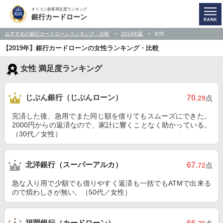
オリコン顧客満足度ランキング
銀行カードローン
おすすめの銀行カードローンランキング・比較
2019年版
女性
【2019年】銀行カードローンの女性ランキング・比較
女性 満足度ランキング
じぶん銀行（じぶんローン）
70
.29
点
完済した後、急用でまた同じ額を借りてもスムーズにできた。
2000円からの返済なので、家計に響くことなく助かっている。
（30代／女性）
北洋銀行（スーパーアルカ）
67
.72
点
急な入り用で少額でも借りやすく返済も一括でもATMで出来る
ので煩わしさが無い。（50代／女性）
福岡銀行（カードローン）