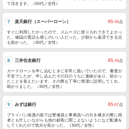
て頂きます。（50代／女性）
楽天銀行（スーパーローン）
65
.45
点
すぐに利用したかったので、スムーズに借り入れできてよかっ
た。確認の電話も感じのいい人だった。少額から返済できる点
も助かった。（30代／女性）
三井住友銀行
65
.35
点
カードローンを申し込むときに非常に急いでいたので、審査が
不安でしたが、申し込んだその日のうちに連絡があり、助かっ
たことを覚えたいます。その際も丁寧に簡潔に説明してくれ、
助かりました。（30代／女性）
みずほ銀行
65
.07
点
プライバシ保護の面では警備員と事務員への引き継ぎの際に両
者とも忙しいながらも他の顧客に聞こえないようになど配慮を
してくれたので気分が良かった。（30代／女性）