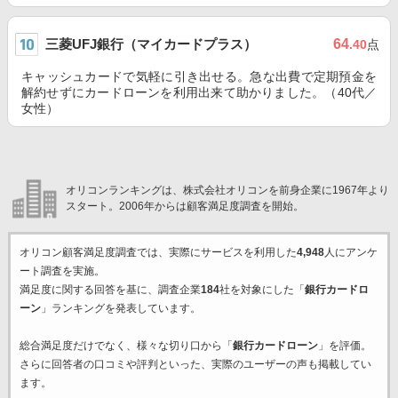
三菱UFJ銀行（マイカードプラス）
64
.40
点
キャッシュカードで気軽に引き出せる。急な出費で定期預金を
解約せずにカードローンを利用出来て助かりました。（40代／
女性）
オリコンランキングは、株式会社オリコンを前身企業に1967年より
スタート。2006年からは顧客満足度調査を開始。
オリコン顧客満足度調査では、実際にサービスを利用した
4,948
人にアンケ
ート調査を実施。
満足度に関する回答を基に、調査企業
184
社を対象にした「
銀行カードロ
ーン
」ランキングを発表しています。
総合満足度だけでなく、様々な切り口から「
銀行カードローン
」を評価。
さらに回答者の口コミや評判といった、実際のユーザーの声も掲載してい
ます。