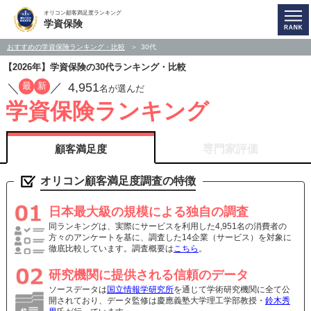
オリコン顧客満足度ランキング
学資保険
おすすめの学資保険ランキング・比較
30代
【2026年】学資保険の30代ランキング・比較
4,951
最
新
／
／
名が選んだ
学資保険ランキング
顧客満足度
専門家評価
オリコン顧客満足度調査の特徴
日本最大級の規模による独自の調査
同ランキングは、実際にサービスを利用した4,951名の消費者の
方々のアンケートを基に、調査した14企業（サービス）を対象に
徹底比較しています。調査概要は
こちら
。
研究機関に提供される信頼のデータ
ソースデータは
国立情報学研究所
を通じて学術研究機関に全て公
開されており、データ監修は慶應義塾大学理工学部教授・
鈴木秀