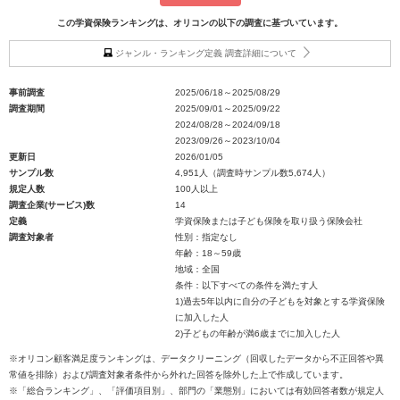
この学資保険ランキングは、オリコンの以下の調査に基づいています。
ジャンル・ランキング定義 調査詳細について
事前調査
2025/06/18～2025/08/29
調査期間
2025/09/01～2025/09/22
2024/08/28～2024/09/18
2023/09/26～2023/10/04
更新日
2026/01/05
サンプル数
4,951人（調査時サンプル数5,674人）
規定人数
100人以上
調査企業(サービス)数
14
定義
学資保険または子ども保険を取り扱う保険会社
調査対象者
性別：指定なし
年齢：18～59歳
地域：全国
条件：以下すべての条件を満たす人
1)過去5年以内に自分の子どもを対象とする学資保険
に加入した人
2)子どもの年齢が満6歳までに加入した人
※オリコン顧客満足度ランキングは、データクリーニング（回収したデータから不正回答や異
常値を排除）および調査対象者条件から外れた回答を除外した上で作成しています。
※「総合ランキング」、「評価項目別」、部門の「業態別」においては有効回答者数が規定人