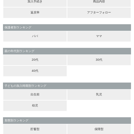
加入手続き
商品内容
返戻率
アフターフォロー
保護者別ランキング
パパ
ママ
親の年代別ランキング
20代
30代
40代
子どもの加入時期別ランキング
出生前
乳児
幼児
形態別ランキング
貯蓄型
保障型