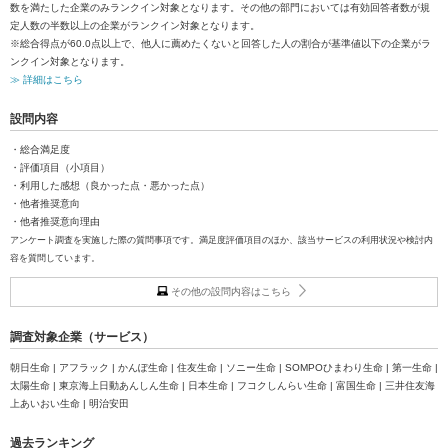
数を満たした企業のみランクイン対象となります。その他の部門においては有効回答者数が規
定人数の半数以上の企業がランクイン対象となります。
※総合得点が60.0点以上で、他人に薦めたくないと回答した人の割合が基準値以下の企業がラ
ンクイン対象となります。
≫ 詳細はこちら
設問内容
・総合満足度
・評価項目（小項目）
・利用した感想（良かった点・悪かった点）
・他者推奨意向
・他者推奨意向理由
アンケート調査を実施した際の質問事項です。満足度評価項目のほか、該当サービスの利用状況や検討内
容を質問しています。
その他の設問内容はこちら
調査対象企業（サービス）
朝日生命 | アフラック | かんぽ生命 | 住友生命 | ソニー生命 | SOMPOひまわり生命 | 第一生命 |
太陽生命 | 東京海上日動あんしん生命 | 日本生命 | フコクしんらい生命 | 富国生命 | 三井住友海
上あいおい生命 | 明治安田
過去ランキング