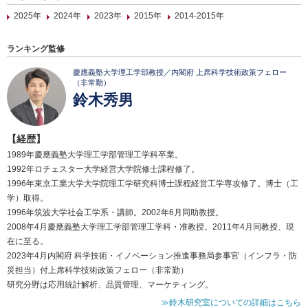
2025年
2024年
2023年
2015年
2014-2015年
ランキング監修
慶應義塾大学理工学部教授／内閣府 上席科学技術政策フェロー
（非常勤）
鈴木秀男
【経歴】
1989年慶應義塾大学理工学部管理工学科卒業。
1992年ロチェスター大学経営大学院修士課程修了。
1996年東京工業大学大学院理工学研究科博士課程経営工学専攻修了。博士（工
学）取得。
1996年筑波大学社会工学系・講師。2002年6月同助教授。
2008年4月慶應義塾大学理工学部管理工学科・准教授。2011年4月同教授、現
在に至る。
2023年4月内閣府 科学技術・イノベーション推進事務局参事官（インフラ・防
災担当）付上席科学技術政策フェロー（非常勤）
研究分野は応用統計解析、品質管理、マーケティング。
≫鈴木研究室についての詳細はこちら