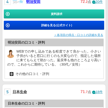
明治安田
72
.2
点
20件
資料請求
詳細を見る(公式サイト)
＞各項目の得点・口コミの詳細を見る
明治安田の口コミ・評判
WEBでの申し込みである程度できて良かった。小さい
子供がいると窓口に行くのも大変なので、指定した場所
に来てもらえて助かった。返戻率も他のところより高い
ので、これからに期待している。（30代／女性）
その他の口コミ・評判
日本生命
71
.7
点
18件
日本生命の口コミ・評判