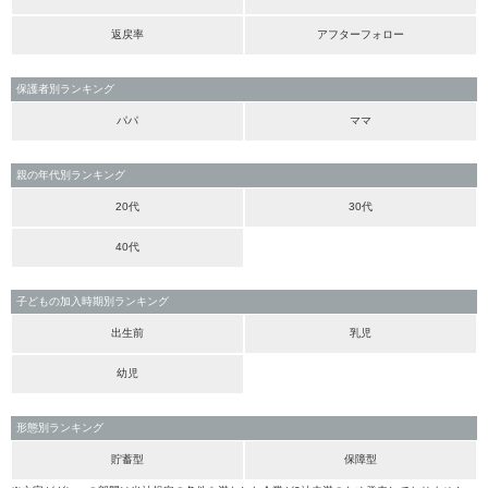
返戻率
アフターフォロー
保護者別ランキング
パパ
ママ
親の年代別ランキング
20代
30代
40代
子どもの加入時期別ランキング
出生前
乳児
幼児
形態別ランキング
貯蓄型
保障型