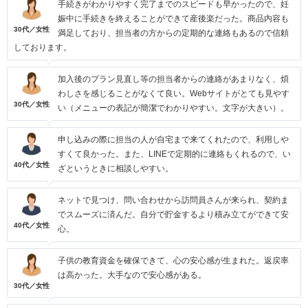
手続きがわかりやすく完了までのスピードも早かったので、妊
娠中に手続きを終えることができて産後楽だった。商品内容も
30代／女性
満足しており、担当者の方からの定期的な連絡もあるので信頼
しております。
加入後のプラン見直し等の担当者からの連絡があまりなく、煩
わしさを感じることがなくて良い。Webサイトがとても見やす
30代／女性
い（メニューの表記が簡潔でわかりやすい。文字が大きい）。
申し込みの際に担当の人が自宅まで来てくれたので、利用しや
すくて良かった。また、LINEで定期的に連絡もくれるので、い
40代／女性
ざというときに相談しやすい。
ネットで見つけ、問い合わせから訪問員さんが来られ、契約ま
でスムーズに済んだ。自分で貯金するより積み立てができて安
40代／女性
心。
子供の教育資金を確保できて、心の安心感が生まれた。返戻率
は高かった。大手なので安心感がある。
30代／女性