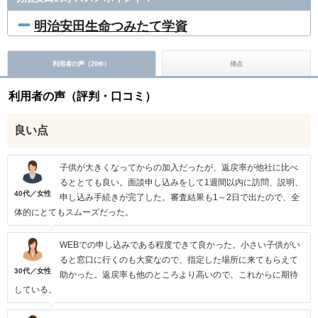
明治安田生命つみたて学資
利用者の声（
20
）
得点
件
利用者の声（評判・口コミ）
良い点
子供が大きくなってからの加入だったが、返戻率が他社に比べ
るととても良い。面談申し込みをして1週間以内に訪問、説明、
40代／女性
申し込み手続きが完了した。審査結果も1～2日で出たので、全
体的にとてもスムーズだった。
WEBでの申し込みである程度できて良かった。小さい子供がい
ると窓口に行くのも大変なので、指定した場所に来てもらえて
30代／女性
助かった。返戻率も他のところより高いので、これからに期待
している。