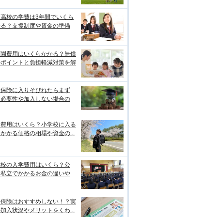
立高校の学費は3年間でいくら
かる？支援制度や資金の準備
育園費用はいくらかかる？無償
のポイントと負担軽減対策を解
資保険に入りそびれたらまず
？必要性や加入しない場合の
学費用はいくら？小学校に入る
かかる価格の相場や資金の...
学校の入学費用はいくら？公
・私立でかかるお金の違いや
資保険はおすすめしない！？実
加入状況やメリットをくわ...