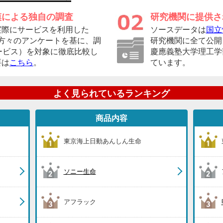
模による独自の調査
研究機関に提供さ
実際にサービスを利用した
ソースデータは
国立
者の方々のアンケートを基に、調
研究機関に全て公開
ービス）を対象に徹底比較し
慶應義塾大学理工学
要は
こちら
。
ています。
よく見られているランキング
商品内容
東京海上日動あんしん生命
ソニー生命
アフラック