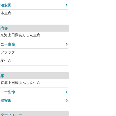
明治安田
日本生命
品内容
東京海上日動あんしん生命
ソニー生命
アフラック
住友生命
戻率
東京海上日動あんしん生命
ソニー生命
明治安田
フターフォロー