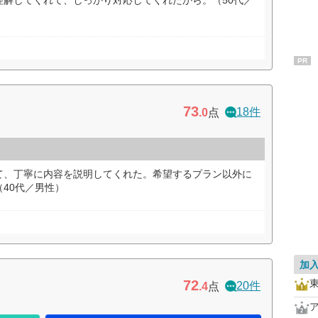
理解してくれて、しっかり対応してくれたから。（50代／
PR
73
18件
.0
点
て、丁寧に内容を説明してくれた。希望するプラン以外に
40代／男性）
加
72
20件
.4
点