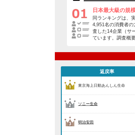
日本最大級の規
同ランキングは、
4,951名の消費
査した14企業（サ
ています。調査概
返戻率
東京海上日動あんしん生命
ソニー生命
明治安田