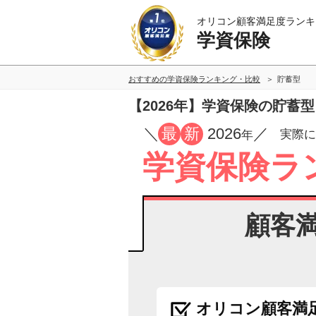
オリコン顧客満足度ランキ
学資保険
おすすめの学資保険ランキング・比較
貯蓄型
【2026年】学資保険の貯蓄
／
最
新
2026
／
実際に
年
学資保険ラ
顧客
オリコン顧客満