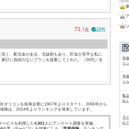
71
18件
.7
点
て高く、配当金がある。兄妹割もあり、貯金が苦手な私に
学
。家計に負担のないプランを提案してくれた。（30代／女
リ
学
くら
私
れ
オリコンを前身企業に1967年よりスタート。2006年から
保険は、2014年よりランキングを発表しています。
子
心？
サービスを利用した
4,951
人にアンケート調査を実施。
14
企業（サービス）を対象にした「
学資保険
」ランキング