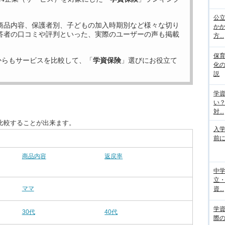
公
商品内容、保護者別、子どもの加入時期別など様々な切り
か
答者の口コミや評判といった、実際のユーザーの声も掲載
方...
保
からもサービスを比較して、「
学資保険
」選びにお役立て
化
説
学
い
対...
比較することが出来ます。
入
前に
商品内容
返戻率
中
立
ママ
資...
学
30代
40代
際の