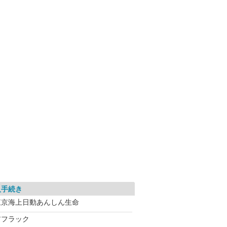
入手続き
東京海上日動あんしん生命
アフラック