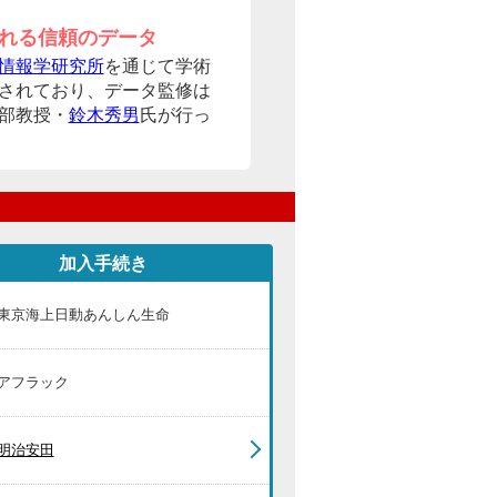
れる信頼のデータ
情報学研究所
を通じて学術
されており、データ監修は
部教授・
鈴木秀男
氏が行っ
加入手続き
東京海上日動あんしん生命
アフラック
明治安田