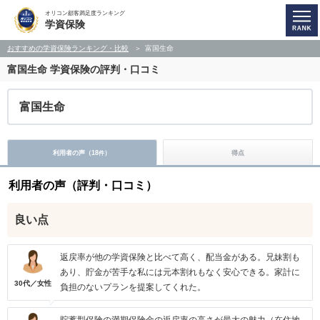
オリコン顧客満足度ランキング
学資保険
おすすめの学資保険ランキング・比較
富国生命
富国生命
学資保険の評判・口コミ
富国生命
利用者の声（
18
）
得点
件
利用者の声（評判・口コミ）
良い点
返戻率が他の学資保険と比べて高く、配当金がある。兄妹割も
あり、貯金が苦手な私には元本割れもなく安心できる。家計に
30代／女性
負担のないプランを提案してくれた。