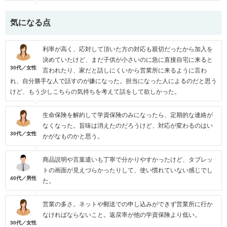
気になる点
利率が高く、応対して頂いた方の対応も親切だったから加入を
決めていたけど、まだ子供が小さいのに急に直接自宅に来ると
30代／女性
言われたり、家だと話しにくいから営業所に来るように言わ
れ、自分勝手な人で話すのが嫌になった。担当になった人によるのだと思う
けど、もう少しこちらの気持ちを考えて話をして欲しかった。
生命保険を解約して学資保険のみになったら、定期的な連絡が
なくなった。旨味は消えたのだろうけど、対応が変わるのはい
30代／女性
かがなものかと思う。
商品説明や言葉遣いも丁寧で分かりやすかったけど、タブレッ
トの画面が見えづらかったりして、使い慣れていない感じでし
40代／男性
た。
営業の多さ。ネットや郵送での申し込みができず営業所に行か
なければならないこと。返戻率が他の学資保険より低い。
30代／女性