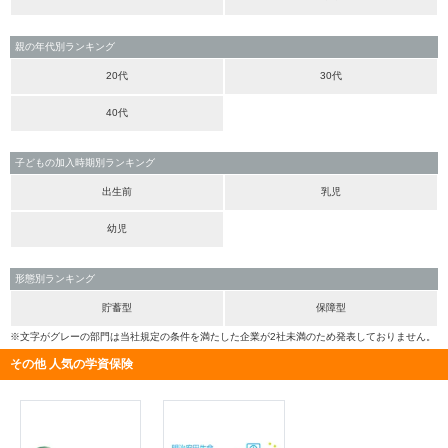
親の年代別ランキング
20代
30代
40代
子どもの加入時期別ランキング
出生前
乳児
幼児
形態別ランキング
貯蓄型
保障型
※文字がグレーの部門は当社規定の条件を満たした企業が2社未満のため発表しておりません。
その他 人気の学資保険