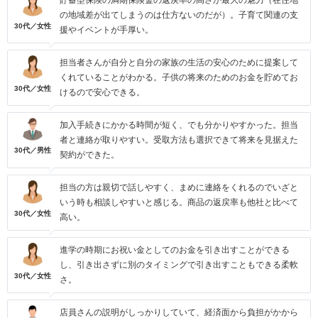
貯蓄型保険の満期保険金の返戻率の高さが最大の魅力（在住地
の地域差が出てしまうのは仕方ないのだが）。子育て関連の支
30代／女性
援やイベントが手厚い。
担当者さんが自分と自分の家族の生活の安心のために提案して
くれていることがわかる。子供の将来のためのお金を貯めてお
30代／女性
けるので安心できる。
加入手続きにかかる時間が短く、でも分かりやすかった。担当
者と連絡が取りやすい。受取方法も選択できて将来を見据えた
30代／男性
契約ができた。
担当の方は親切で話しやすく、まめに連絡をくれるのでいざと
いう時も相談しやすいと感じる。商品の返戻率も他社と比べて
30代／女性
高い。
進学の時期にお祝い金としてのお金を引き出すことができる
し、引き出さずに別のタイミングで引き出すこともできる柔軟
30代／女性
さ。
店員さんの説明がしっかりしていて、経済面から負担がかから