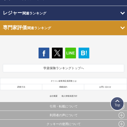
レジャー
関連ランキング
専門家評価
関連ランキング
学資保険ランキングトップへ
オリコン顧客満足度調査とは
調査方法
掲載規約
お問い合わせ
会社概要
個人情報保護方針
Top
引用・転載について
利用者の声について
当サイトで公開されている情報（文字、写真、イラスト、画像データ等）及びこれらの配置・
編集および構造などについての著作権は株式会社oricon MEに帰属しております。
クッキーの使用について
当サイトに掲載している内容はすべてサービスの利用者が提出された見解・感想です。
これらの情報を権利者の許可なく無断転載・複製などの二次利用を行うことは固く禁じており