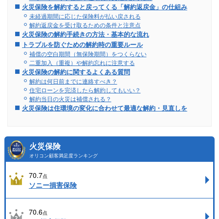
火災保険を解約すると戻ってくる「解約返戻金」の仕組み
未経過期間に応じた保険料が払い戻される
解約返戻金を受け取るための条件と注意点
火災保険の解約手続きの方法・基本的な流れ
トラブルを防ぐための解約時の重要ルール
補償の空白期間（無保険期間）をつくらない
二重加入（重複）や解約忘れに注意する
火災保険の解約に関するよくある質問
解約は何日前までに連絡すべき？
住宅ローンを完済したら解約してもいい？
解約当日の火災は補償される？
火災保険は住環境の変化に合わせて最適な解約・見直しを
火災保険
オリコン顧客満足度ランキング
70.7
点
ソニー損害保険
70.6
点