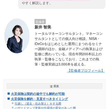
やすく解説します。
監修者
新井 智美
トータルマネーコンサルタント。マネーコン
サルタントとしての個人向け相談、NISA・
iDeCoをはじめとした運用にまつわるセミナ
ー講師のほか、金融メディアへの執筆および
監修に携わっている。現在年間200本以上の
執筆・監修をこなしており、これまでの執
筆・監修実績は3,000本を超える。
【監修者プロフィール】
目次
火災保険は契約の途中でも解約が可能
火災保険を解約・見直すべきタイミング
引越し（退去・住み替え）をする際
ハザードマップ更新や住環境の変化があった際