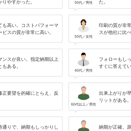
かりやすかった。
た。
50代／男性
ても高い。コストパフォーマ
印刷の質が非
ービスの質が非常に高い。
スが他社に比
50代／女性
マンスが良い。指定納期以上
フォローもし
ともある。
すぐに答えて
40代／男性
修正要望を的確にとらえ、反
出来上がりが
。
リットがある
60代以上／男性
待通りで、納期もしっかりし
納期が正確。