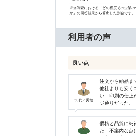
※当調査における「どの程度その企業の
か」の回答結果から算出した割合です。
利用者の声
良い点
注文から納品ま
他社よりも安く
い。印刷の仕上
50代／男性
ジ通りだった。
価格と品質に納
た。不案内な点