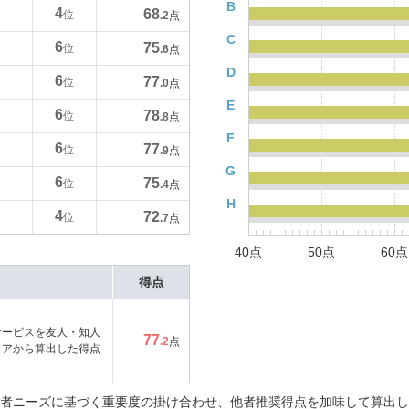
B
4
68
位
.2
点
C
6
75
位
.6
点
D
6
77
位
.0
点
E
6
78
位
.8
点
F
6
77
位
.9
点
G
6
75
位
.4
点
H
4
72
位
.7
点
40点
50点
60点
得点
サービスを友人・知人
77
.2
点
コアから算出した得点
者ニーズに基づく重要度の掛け合わせ、他者推奨得点を加味して算出し