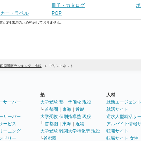
冊子・カタログ
ポ
ッカー・ラベル
POP
業が2社未満のため発表しておりません。
印刷通販ランキング・比較
プリントネット
塾
人材
ーサーバー
大学受験 塾・予備校 現役
就活エージェン
└
首都圏
｜
東海
｜
近畿
就活サイト
ーサーバー
大学受験 個別指導塾 現役
逆求人型就活サ
サービス
└
首都圏
｜
東海
｜
近畿
アルバイト情報
リーニング
大学受験 難関大学特化型 現役
転職サイト
ンドリー
└
首都圏
転職サイト 女性