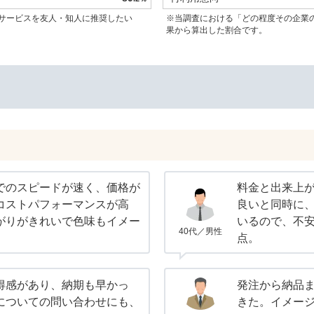
サービスを友人・知人に推奨したい
※当調査における「どの程度その企業
果から算出した割合です。
でのスピードが速く、価格が
料金と出来上
コストパフォーマンスが高
良いと同時に
がりがきれいで色味もイメー
いるので、不
40代／男性
点。
得感があり、納期も早かっ
発注から納品
についての問い合わせにも、
きた。イメー