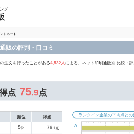
ング
販
ントネット
刷通販の評判・口コミ
品の注文を行ったことがある
4,532人
による、ネット印刷通販別 比較・
75
得点
.9
点
ランクイン企業の平均点との
順位
得点
A
5
76
位
.1
点