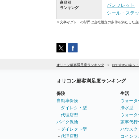
商品別
パンフレット
ランキング
シール・ステ
※文字がグレーの部門は当社規定の条件を満たした企
オリコン顧客満足度ランキング
おすすめのネット
オリコン顧客満足度ランキング
保険
生活
自動車保険
ウォータ
└
ダイレクト型
浄水型
└
代理店型
ウォータ
バイク保険
家事代行
└
ダイレクト型
ハウスク
└
代理店型
コインラ