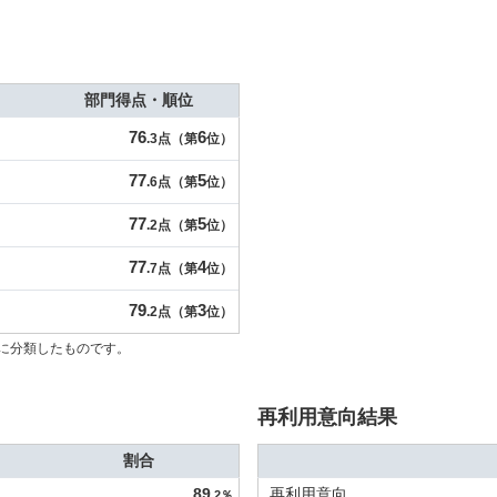
部門得点・順位
76
6
.3点（第
位）
77
5
.6点（第
位）
77
5
.2点（第
位）
77
4
.7点（第
位）
79
3
.2点（第
位）
に分類したものです。
再利用意向結果
割合
89
再利用意向
.2％