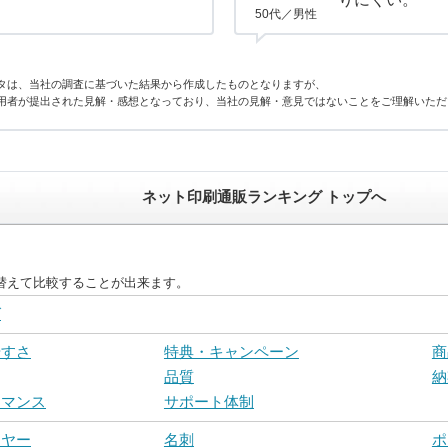
50代／男性
タは、当社の調査に基づいた結果から作成したものとなりますが、
用者が提出された見解・感想となっており、当社の見解・意見ではないことをご理解いただ
ネット印刷通販ランキング トップへ
替えて比較することが出来ます。
グ
やすさ
特典・キャンペーン
商
品質
納
ーマンス
サポート体制
イヤー
名刺
ポ