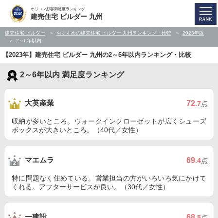
オリコン顧客満足度ランキング
建売住宅 ビルダー 九州
建売住宅 ビルダー
おすすめの建売住宅 ビルダー 九州ランキング・比較
2023年版
2～6年以内
【2023年】建売住宅 ビルダー 九州の2～6年以内ランキング・比較
2～6年以内 満足度ランキング
大英産業
72
.7
点
収納が多いところ。ウォークインクローゼットが広くシューズ
ボックスが大きいところ。（40代／女性）
マエムラ
69
.4
点
特に問題なく住めている。営業担当の方がいろいろ気にかけて
くれる。アフターサービスが良い。（30代／女性）
一建設
68
.5
点