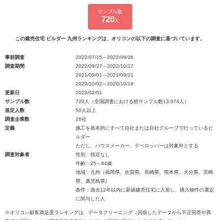
サンプル数
720
人
この建売住宅 ビルダー 九州ランキングは、オリコンの以下の調査に基づいています。
事前調査
2022/07/15～2022/09/26
調査期間
2022/09/27～2022/10/17
2021/09/01～2021/09/21
2020/10/02～2020/10/19
更新日
2023/02/01
サンプル数
720人（全国調査における総サンプル数13,974人）
規定人数
50人以上
調査企業数
26社
定義
施工を基本的にすべて自社または自社グループで行っているビ
ルダー
ただし、ハウスメーカー、デベロッパーは対象外とする
調査対象者
性別：指定なし
年齢：25～84歳
地域：九州（福岡県、佐賀県、長崎県、熊本県、大分県、宮崎
県、鹿児島県）
条件：過去12年以内に新築建売住宅に入居し、購入物件の選定
に関与した人
※オリコン顧客満足度ランキングは、データクリーニング（回収したデータから不正回答や異