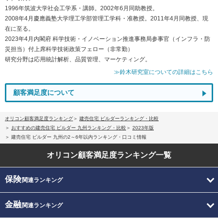
1996年筑波大学社会工学系・講師。2002年6月同助教授。
2008年4月慶應義塾大学理工学部管理工学科・准教授。2011年4月同教授、現
在に至る。
2023年4月内閣府 科学技術・イノベーション推進事務局参事官（インフラ・防
災担当）付上席科学技術政策フェロー（非常勤）
研究分野は応用統計解析、品質管理、マーケティング。
≫鈴木研究室についての詳細はこちら
顧客満足度について
オリコン顧客満足度ランキング
建売住宅 ビルダーランキング・比較
おすすめの建売住宅 ビルダー 九州ランキング・比較
2023年版
建売住宅 ビルダー 九州の2～6年以内ランキング・口コミ情報
オリコン顧客満足度
ランキング一覧
保険
関連ランキング
金融
関連ランキング