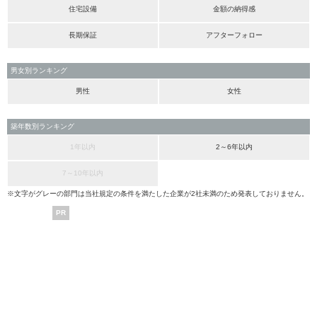
住宅設備
金額の納得感
長期保証
アフターフォロー
男女別ランキング
男性
女性
築年数別ランキング
1年以内
2～6年以内
7～10年以内
※文字がグレーの部門は当社規定の条件を満たした企業が2社未満のため発表しておりません。
PR