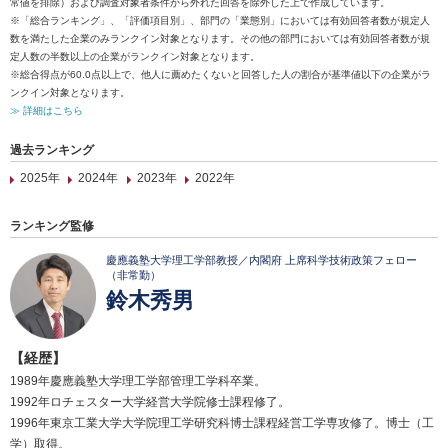
常値を排除）および調査対象者条件から外れた回答を除外した上で作成しています。
※「総合ランキング」、「評価項目別」、部門の「業態別」においては有効回答者数が規定人
数を満たした企業のみランクイン対象となります。その他の部門においては有効回答者数が規
定人数の半数以上の企業がランクイン対象となります。
※総合得点が60.0点以上で、他人に薦めたくないと回答した人の割合が基準値以下の企業がラ
ンクイン対象となります。
≫ 詳細はこちら
過去ランキング
2025年
2024年
2023年
2022年
ランキング監修
慶應義塾大学理工学部教授／内閣府 上席科学技術政策フェロー
（非常勤）
鈴木秀男
【経歴】
1989年慶應義塾大学理工学部管理工学科卒業。
1992年ロチェスター大学経営大学院修士課程修了。
1996年東京工業大学大学院理工学研究科博士課程経営工学専攻修了。博士（工
学）取得。