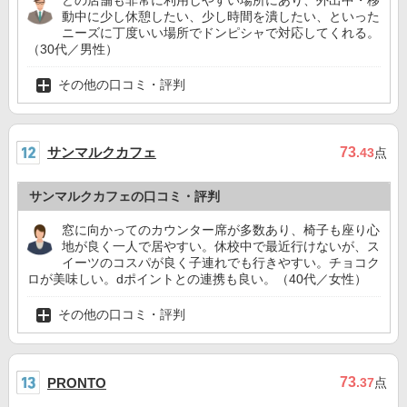
どの店舗も非常に利用しやすい場所にあり、外出中・移
動中に少し休憩したい、少し時間を潰したい、といった
ニーズに丁度いい場所でドンピシャで対応してくれる。
（30代／男性）
その他の口コミ・評判
サンマルクカフェ
73
.43
点
サンマルクカフェの口コミ・評判
窓に向かってのカウンター席が多数あり、椅子も座り心
地が良く一人で居やすい。休校中で最近行けないが、ス
イーツのコスパが良く子連れでも行きやすい。チョコク
ロが美味しい。dポイントとの連携も良い。（40代／女性）
その他の口コミ・評判
73
PRONTO
.37
点