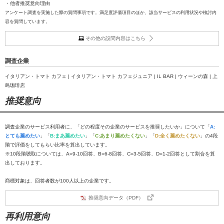
・他者推奨意向理由
アンケート調査を実施した際の質問事項です。満足度評価項目のほか、該当サービスの利用状況や検討内
容を質問しています。
その他の設問内容はこちら
調査企業
イタリアン・トマト カフェ | イタリアン・トマト カフェジュニア | IL BAR | ウィーンの森 | 上
島珈琲店
推奨意向
調査企業のサービス利用者に、「どの程度その企業のサービスを推奨したいか」について「
A:
とても薦めたい
」「
B:まあ薦めたい
」「
C:あまり薦めたくない
」「
D:全く薦めたくない
」の4段
階で評価をしてもらい比率を算出しています。
※10段階聴取については、A=9-10回答、B=6-8回答、C=3-5回答、D=1-2回答として割合を算
出しております。
商標対象は、回答者数が100人以上の企業です。
推奨意向データ（PDF）
再利用意向