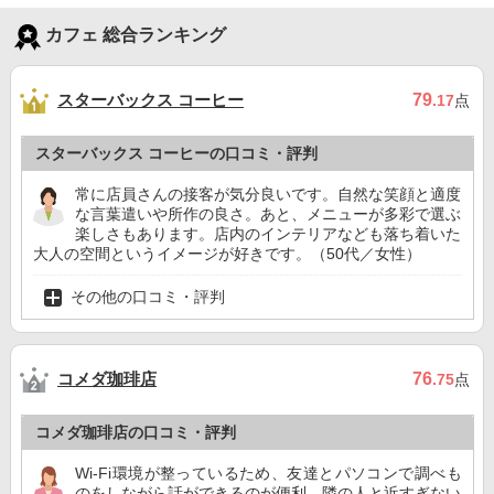
カフェ 総合ランキング
スターバックス コーヒー
79
.17
点
スターバックス コーヒーの口コミ・評判
常に店員さんの接客が気分良いです。自然な笑顔と適度
な言葉遣いや所作の良さ。あと、メニューが多彩で選ぶ
楽しさもあります。店内のインテリアなども落ち着いた
大人の空間というイメージが好きです。（50代／女性）
その他の口コミ・評判
コメダ珈琲店
76
.75
点
コメダ珈琲店の口コミ・評判
Wi-Fi環境が整っているため、友達とパソコンで調べも
のをしながら話ができるのが便利。隣の人と近すぎない