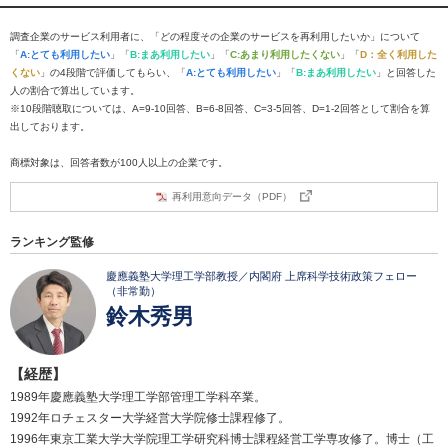
調査企業のサービス利用者に、「どの程度その企業のサービスを再利用したいか」について
「
A:とても利用したい
」「
B:まあ利用したい
」「
C:あまり利用したくない
」「
D：全く利用した
くない
」の4段階で評価してもらい、「
A:とても利用したい
」「
B:まあ利用したい
」と回答した
人の割合で算出しています。
※10段階聴取については、A=9-10回答、B=6-8回答、C=3-5回答、D=1-2回答として割合を算
出しております。
商標対象は、回答者数が100人以上の企業です。
再利用意向データ（PDF）
ランキング監修
慶應義塾大学理工学部教授／内閣府 上席科学技術政策フェロー
（非常勤）
鈴木秀男
【経歴】
1989年慶應義塾大学理工学部管理工学科卒業。
1992年ロチェスター大学経営大学院修士課程修了。
1996年東京工業大学大学院理工学研究科博士課程経営工学専攻修了。博士（工