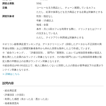
調査企業数
55社
定義
コーヒーを主力商品とし、チェーン展開しているカフェ
ただし、紅茶や抹茶などを主力商品とする企業は対象外とする
調査対象者
性別：指定なし
年齢：15歳以上
地域：全国
条件：月に1回カフェを利用する際に、ドリンクまたはフード
の注文をしている人
ただし、テイクアウト利用者は対象外とする
※オリコン顧客満足度ランキングは、データクリーニング（回収したデータから不正回答や異
常値を排除）および調査対象者条件から外れた回答を除外した上で作成しています。
※「総合ランキング」、「評価項目別」、部門の「業態別」においては有効回答者数が規定人
数を満たした企業のみランクイン対象となります。その他の部門においては有効回答者数が規
定人数の半数以上の企業がランクイン対象となります。
※総合得点が60.00点以上で、他人に薦めたくないと回答した人の割合が基準値以下の企業がラ
ンクイン対象となります。
≫ 詳細はこちら
設問内容
・総合満足度
・評価項目（小項目）
・利用した感想（良かった点・悪かった点）
・他者推奨意向