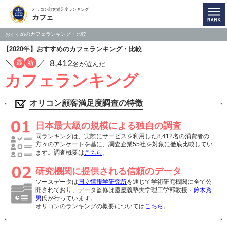
オリコン顧客満足度ランキング
カフェ
おすすめのカフェランキング・比較
【2020年】おすすめのカフェランキング・比較
／
／
8,412
最
新
名が選んだ
カフェランキング
オリコン顧客満足度調査の特徴
日本最大級の規模による独自の調査
同ランキングは、実際にサービスを利用した8,412名の消費者の
方々のアンケートを基に、調査企業55社を対象に徹底比較してい
ます。調査概要は
こちら
。
研究機関に提供される信頼のデータ
ソースデータは
国立情報学研究所
を通じて学術研究機関に全て公
開されており、データ監修は慶應義塾大学理工学部教授・
鈴木秀
男
氏が行っています。
オリコンのランキングの概要については
こちら
。