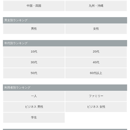
中国・四国
九州・沖縄
男女別ランキング
男性
女性
年代別ランキング
10代
20代
30代
40代
50代
60代以上
利用者別ランキング
一人
ファミリー
ビジネス 男性
ビジネス 女性
学生