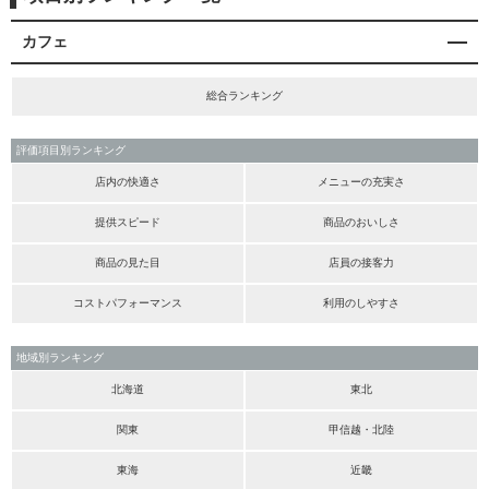
カフェ
総合ランキング
評価項目別ランキング
店内の快適さ
メニューの充実さ
提供スピード
商品のおいしさ
商品の見た目
店員の接客力
コストパフォーマンス
利用のしやすさ
地域別ランキング
北海道
東北
関東
甲信越・北陸
東海
近畿