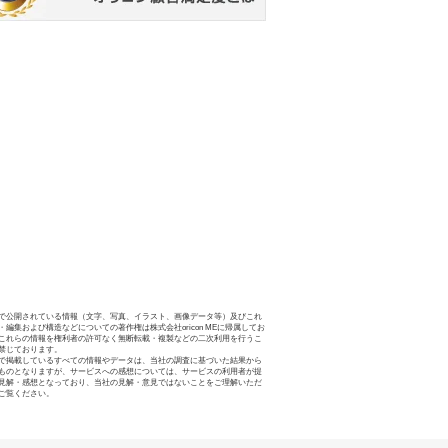
で公開されている情報（文字、写真、イラスト、画像データ等）及びこれ
・編集および構造などについての著作権は株式会社oricon MEに帰属してお
これらの情報を権利者の許可なく無断転載・複製などの二次利用を行うこ
禁じております。
で掲載しているすべての情報やデータは、当社の調査に基づいた結果から
ものとなりますが、サービスへの感想については、サービスの利用者が提
見解・感想となっており、当社の見解・意見ではないことをご理解いただ
ご覧ください。