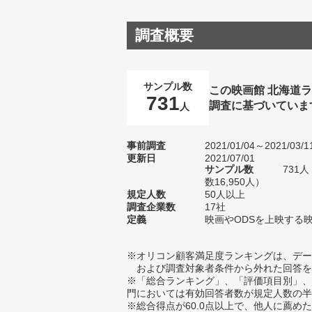
調査概要
サンプル数
この映画館 北海道
731
調査に基づいていま
人
事前調査
2021/01/04～2021/03/1
更新日
2021/07/01
サンプル数
731
数16,950人）
規定人数
50人以上
調査企業数
17社
定義
映画やODSを上映する
※オリコン顧客満足度ランキングは、デー
および調査対象者条件から外れた回答を
※「総合ランキング」、「評価項目別」、
門においては有効回答者数が規定人数の半
※総合得点が60.0点以上で、他人に薦