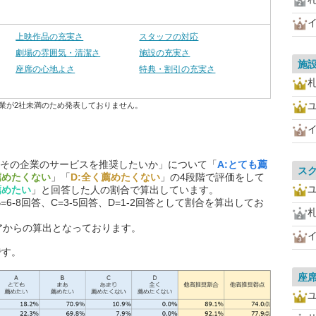
上映作品の充実さ
スタッフの対応
劇場の雰囲気・清潔さ
施設の充実さ
施
座席の心地よさ
特典・割引の充実さ
業が2社未満のため発表しておりません。
その企業のサービスを推奨したいか」について「
A:とても薦
ス
薦めたくない
」「
D:全く薦めたくない
」の4段階で評価をして
薦めたい
」と回答した人の割合で算出しています。
=6-8回答、C=3-5回答、D=1-2回答として割合を算出してお
アからの算出となっております。
です。
座