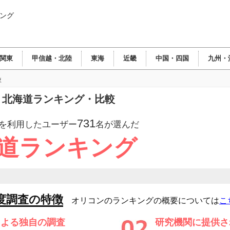
ング
関東
甲信越・北陸
東海
近畿
中国・四国
九州・
較
館 北海道ランキング・比較
731
を利用したユーザー
名が選んだ
海道ランキング
度調査の特徴
オリコンのランキングの概要については
こ
による独自の調査
研究機関に提供さ