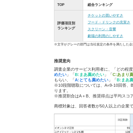
TOP
総合ランキング
チケットの買いやすさ
フード・ドリンクの充実さ
評価項目別
ランキング
スクリーン・音響
劇場の利用のしやすさ
※文字がグレーの部門は当社規定の条件を満たした企
推奨意向
調査企業のサービス利用者に、「どの程度
めたい
」「
B:まあ薦めたい
」「
C:あまり
もらい、「
A:とても薦めたい
」「
B:まあ
※10段階聴取については、A=9-10回答、B
ります。
※推奨割合はA＋B、推奨得点は平均スコ
商標対象は、回答者数が50人以上の企業