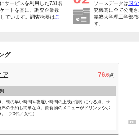
にサービスを利用した731名
ソースデータは
国立
ケートを基に、調査企業数
究機関に全て公開さ
較しています。調査概要は
こ
義塾大学理工学部教
す。
ング
76
ィア
.6
点
判
点。朝の早い時間や夜遅い時間の上映は割引になる点。サ
座席の予約も簡単な点。飲食物のメニューがドリンクやポ
。（20代／女性）
PR