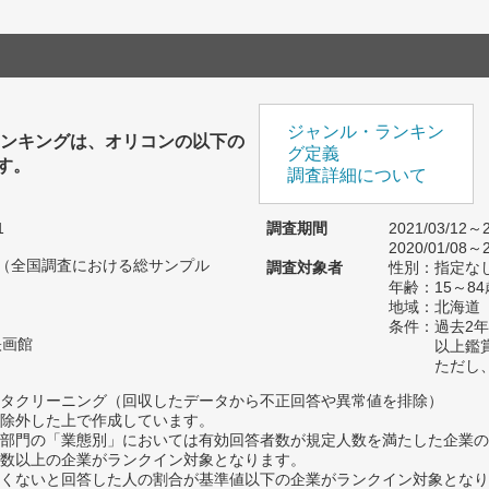
ジャンル・ランキン
ランキングは、オリコンの以下の
グ定義
す。
調査詳細について
1
調査期間
2021/03/12～2
2020/01/08～2
人（全国調査における総サンプル
調査対象者
性別：指定な
年齢：15～84
地域：北海道
条件：過去2年
映画館
以上鑑
ただし
タクリーニング（回収したデータから不正回答や異常値を排除）
除外した上で作成しています。
部門の「業態別」においては有効回答者数が規定人数を満たした企業の
数以上の企業がランクイン対象となります。
めたくないと回答した人の割合が基準値以下の企業がランクイン対象とな