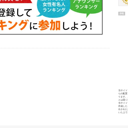
PR
当サイト
らの配置
ります。
とは固く
当サイト
作成した
出された
いた上で