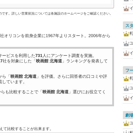
ものです。詳しい営業状況については各施設のホームページをご確認ください。
ス
オリコンを前身企業に1967年よりスタート。2006年から
サービスを利用した
731
人にアンケート調査を実施。
17
社を対象にした「
映画館 北海道
」ランキングを発表して
フ
から「
映画館 北海道
」を評価。さらに回答者の口コミや評
載しています。
からも比較することで「
映画館 北海道
」選びにお役立てく
劇
替えて比較することが出来ます。