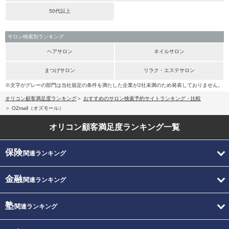
50代以上
サロン検索別ランキング
ヘアサロン
ネイルサロン
まつげサロン
リラク・エステサロン
※文字がグレーの部門は当社規定の条件を満たした企業が2社未満のため発表しておりません。
オリコン顧客満足度ランキング
おすすめのサロン検索予約サイトランキング・比較
OZmall（オズモール）
オリコン顧客満足度
ランキング一覧
保険
関連ランキング
金融
関連ランキング
塾
関連ランキング