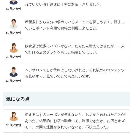
れていない時も迅速に丁寧に対応下さりました。
40代／女性
希望条件から自分の求めているメニューを探しやすく、貯まっ
ているポイント利用でお得に利用出来たこと。
50代／女性
飲食店は滅多にハズレがない。だんだん増えてはきたが、一人
で行ける店のプランをもっと掲載してほしい。
30代／女性
ヘアサロンでしか予約はしないけれど、それ以外のコンテンツ
も見やすく、見ていてとても楽しいです。
40代／女性
気になる点
使えるはずのクーポンが使えないと、お店から言われたことが
あった。結果的にお店の勘違いで、利用できたが、お店とオズ
30代／女性
モールの間で連携がされていないと、不快に思った。