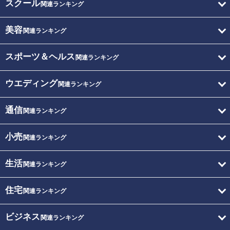
スクール
関連ランキング
美容
関連ランキング
スポーツ＆ヘルス
関連ランキング
ウエディング
関連ランキング
通信
関連ランキング
小売
関連ランキング
生活
関連ランキング
住宅
関連ランキング
ビジネス
関連ランキング