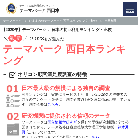
オリコン顧客満足度ランキング
テーマパーク 西日本
テーマパーク
おすすめのテーマパーク 西日本ランキング・比較
初回利用
【2020年】テーマパーク 西日本の初回利用ランキング・比較
／
／
2,028
最
新
名が選んだ
テーマパーク 西日本ランキ
ング
オリコン顧客満足度調査の特徴
日本最大級の規模による独自の調査
同ランキングは、実際にサービスを利用した2,028名の消費者の
方々のアンケートを基に、調査企業7社を対象に徹底比較していま
す。調査概要は
こちら
。
研究機関に提供される信頼のデータ
ソースデータは
国立情報学研究所
を通じて学術研究機関に全て公
開されており、データ監修は慶應義塾大学理工学部教授・
鈴木秀
男
氏が行っています。
オリコンのランキングの概要については
こちら
。