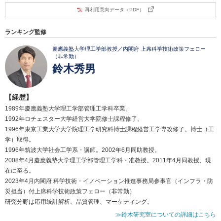
再利用意向データ（PDF）
ランキング監修
慶應義塾大学理工学部教授／内閣府 上席科学技術政策フェロー
（非常勤）
鈴木秀男
【経歴】
1989年慶應義塾大学理工学部管理工学科卒業。
1992年ロチェスター大学経営大学院修士課程修了。
1996年東京工業大学大学院理工学研究科博士課程経営工学専攻修了。博士（工
学）取得。
1996年筑波大学社会工学系・講師。2002年6月同助教授。
2008年4月慶應義塾大学理工学部管理工学科・准教授。2011年4月同教授、現
在に至る。
2023年4月内閣府 科学技術・イノベーション推進事務局参事官（インフラ・防
災担当）付上席科学技術政策フェロー（非常勤）
研究分野は応用統計解析、品質管理、マーケティング。
≫鈴木研究室についての詳細はこちら