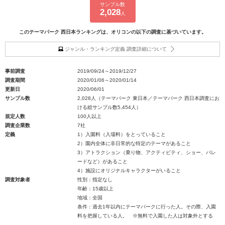
サンプル数
2,028
人
このテーマパーク 西日本ランキングは、オリコンの以下の調査に基づいています。
ジャンル・ランキング定義 調査詳細について
事前調査
2019/09/24～2019/12/27
調査期間
2020/01/06～2020/01/14
更新日
2020/06/01
サンプル数
2,028人（テーマパーク 東日本／テーマパーク 西日本調査にお
ける総サンプル数5,454人）
規定人数
100人以上
調査企業数
7社
定義
1）入園料（入場料）をとっていること
2）園内全体に非日常的な特定のテーマがあること
3）アトラクション（乗り物、アクティビティ、ショー、パレ
ードなど）があること
4）施設にオリジナルキャラクターがいること
調査対象者
性別：指定なし
年齢：15歳以上
地域：全国
条件：過去1年以内にテーマパークに行った人。その際、入園
料を把握している人。 ※無料で入園した人は対象外とする