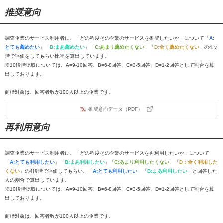
推奨意向
調査企業のサービス利用者に、「どの程度その企業のサービスを推奨したいか」について「
A:
とても薦めたい
」「
B:まあ薦めたい
」「
C:あまり薦めたくない
」「
D:全く薦めたくない
」の4段
階で評価をしてもらい比率を算出しています。
※10段階聴取については、A=9-10回答、B=6-8回答、C=3-5回答、D=1-2回答として割合を算
出しております。
商標対象は、回答者数が100人以上の企業です。
推奨意向データ（PDF）
再利用意向
調査企業のサービス利用者に、「どの程度その企業のサービスを再利用したいか」について
「
A:とても利用したい
」「
B:まあ利用したい
」「
C:あまり利用したくない
」「
D：全く利用した
くない
」の4段階で評価してもらい、「
A:とても利用したい
」「
B:まあ利用したい
」と回答した
人の割合で算出しています。
※10段階聴取については、A=9-10回答、B=6-8回答、C=3-5回答、D=1-2回答として割合を算
出しております。
商標対象は、回答者数が100人以上の企業です。