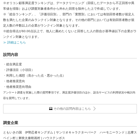
※オリコン顧客満足度ランキングは、データクリーニング（回収したデータから不正回答や異
常値を排除）および調査対象者条件から外れた回答を除外した上で作成しています。
※「総合ランキング」、「評価項目別」、部門の「業態別」においては有効回答者数が規定人
数を満たした企業のみランクイン対象となります。その他の部門においては有効回答者数が規
定人数の半数以上の企業がランクイン対象となります。
※総合得点が60.00点以上で、他人に薦めたくないと回答した人の割合が基準値以下の企業がラ
ンクイン対象となります。
≫ 詳細はこちら
設問内容
・総合満足度
・評価項目（小項目）
・利用した感想（良かった点・悪かった点）
・他者推奨意向
・他者推奨意向理由
アンケート調査を実施した際の質問事項です。満足度評価項目のほか、該当サービスの利用状況や検討内
容を質問しています。
その他の設問内容はこちら
調査企業
ともいきの国 伊勢忍者キングダム | サンリオキャラクターパーク ハーモニーランド | 志摩ス
ペイン村 | 東映太秦映画村 | ハウステンボス