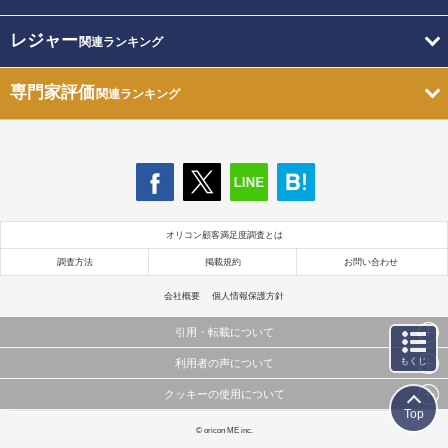
レジャー
関連ランキング
専門家評価
関連ランキング
オリコン顧客満足度調査とは
調査方法
掲載規約
お問い合わせ
会社概要
個人情報保護方針
引用・転載について
もくじ
利用者の声について
当サイトで公開されている情報（文字、写真、イラスト、画像データ等）及びこれらの配置・
編集および構造などについての著作権は株式会社oricon MEに帰属しております。
クッキーの使用について
当サイトに掲載している内容はすべてサービスの利用者が提出された見解・感想です。
これらの情報を権利者の許可なく無断転載・複製などの二次利用を行うことは固く禁じており
Top
弊社が内容について正確性を含め一切保証するものではありません。
ます。
このサイトでは Cookie を使用して、ユーザーに合わせたコンテンツや広告の表示、ソーシャル
© oricon ME inc.
弊社の見解・ 意見ではないことをご理解いただいた上でご覧ください。
メディア機能の提供、広告の表示回数やクリック数の測定を行っています。