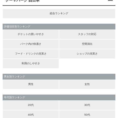
テーマパーク 西日本
総合ランキング
評価項目別ランキング
チケットの買いやすさ
スタッフの対応
パーク内の快適さ
空間演出
フード・ドリンクの充実さ
ショップの充実さ
利用のしやすさ
男女別ランキング
男性
女性
年代別ランキング
20代
30代
40代
50代