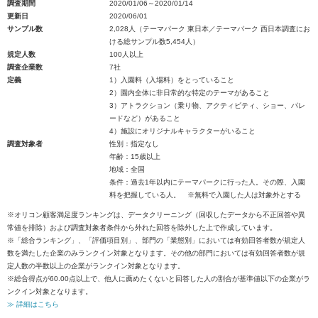
調査期間
2020/01/06～2020/01/14
更新日
2020/06/01
サンプル数
2,028人（テーマパーク 東日本／テーマパーク 西日本調査にお
ける総サンプル数5,454人）
規定人数
100人以上
調査企業数
7社
定義
1）入園料（入場料）をとっていること
2）園内全体に非日常的な特定のテーマがあること
3）アトラクション（乗り物、アクティビティ、ショー、パレ
ードなど）があること
4）施設にオリジナルキャラクターがいること
調査対象者
性別：指定なし
年齢：15歳以上
地域：全国
条件：過去1年以内にテーマパークに行った人。その際、入園
料を把握している人。 ※無料で入園した人は対象外とする
※オリコン顧客満足度ランキングは、データクリーニング（回収したデータから不正回答や異
常値を排除）および調査対象者条件から外れた回答を除外した上で作成しています。
※「総合ランキング」、「評価項目別」、部門の「業態別」においては有効回答者数が規定人
数を満たした企業のみランクイン対象となります。その他の部門においては有効回答者数が規
定人数の半数以上の企業がランクイン対象となります。
※総合得点が60.00点以上で、他人に薦めたくないと回答した人の割合が基準値以下の企業がラ
ンクイン対象となります。
≫ 詳細はこちら