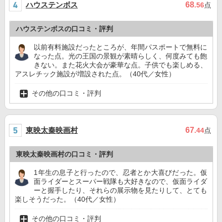
ハウステンボス
68
.56
点
ハウステンボスの口コミ・評判
以前有料施設だったところが、年間パスポートで無料に
なった点。光の王国の景観が素晴らしく、何度みても飽
きない。また花火大会が豪華な点。子供でも楽しめる、
アスレチック施設が増設された点。（40代／女性）
その他の口コミ・評判
東映太秦映画村
67
.44
点
東映太秦映画村の口コミ・評判
1年生の息子と行ったので、忍者とか大喜びだった。仮
面ライダーとスーパー戦隊も大好きなので、仮面ライダ
ーと握手したり、それらの展示物を見たりして、とても
楽しそうだった。（40代／女性）
その他の口コミ・評判