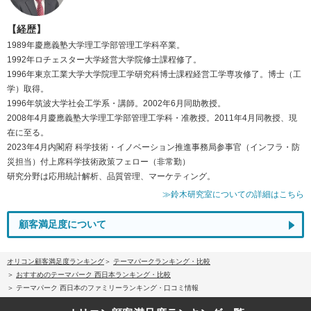
【経歴】
1989年慶應義塾大学理工学部管理工学科卒業。
1992年ロチェスター大学経営大学院修士課程修了。
1996年東京工業大学大学院理工学研究科博士課程経営工学専攻修了。博士（工
学）取得。
1996年筑波大学社会工学系・講師。2002年6月同助教授。
2008年4月慶應義塾大学理工学部管理工学科・准教授。2011年4月同教授、現
在に至る。
2023年4月内閣府 科学技術・イノベーション推進事務局参事官（インフラ・防
災担当）付上席科学技術政策フェロー（非常勤）
研究分野は応用統計解析、品質管理、マーケティング。
≫鈴木研究室についての詳細はこちら
顧客満足度について
オリコン顧客満足度ランキング
テーマパークランキング・比較
おすすめのテーマパーク 西日本ランキング・比較
テーマパーク 西日本のファミリーランキング・口コミ情報