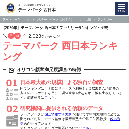
オリコン顧客満足度ランキング
テーマパーク 西日本
テーマパーク
おすすめのテーマパーク 西日本ランキング・比較
ファミリー
【2020年】テーマパーク 西日本のファミリーランキング・比較
／
／
2,028
最
新
名が選んだ
テーマパーク 西日本ランキ
ング
オリコン顧客満足度調査の特徴
日本最大級の規模による独自の調査
同ランキングは、実際にサービスを利用した2,028名の消費者の
方々のアンケートを基に、調査企業7社を対象に徹底比較していま
す。調査概要は
こちら
。
研究機関に提供される信頼のデータ
ソースデータは
国立情報学研究所
を通じて学術研究機関に全て公
開されており、データ監修は慶應義塾大学理工学部教授・
鈴木秀
男
氏が行っています。
オリコンのランキングの概要については
こちら
。