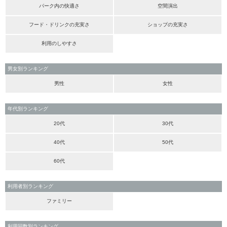
パーク内の快適さ
空間演出
フード・ドリンクの充実さ
ショップの充実さ
利用のしやすさ
男女別ランキング
男性
女性
年代別ランキング
20代
30代
40代
50代
60代
利用者別ランキング
ファミリー
利用回数別ランキング