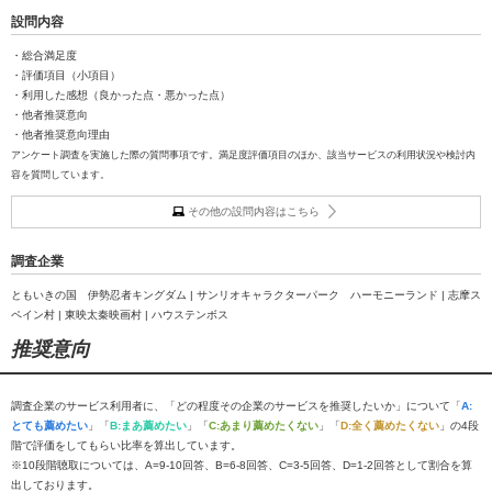
設問内容
・総合満足度
・評価項目（小項目）
・利用した感想（良かった点・悪かった点）
・他者推奨意向
・他者推奨意向理由
アンケート調査を実施した際の質問事項です。満足度評価項目のほか、該当サービスの利用状況や検討内
容を質問しています。
その他の設問内容はこちら
調査企業
ともいきの国 伊勢忍者キングダム | サンリオキャラクターパーク ハーモニーランド | 志摩ス
ペイン村 | 東映太秦映画村 | ハウステンボス
推奨意向
調査企業のサービス利用者に、「どの程度その企業のサービスを推奨したいか」について「
A:
とても薦めたい
」「
B:まあ薦めたい
」「
C:あまり薦めたくない
」「
D:全く薦めたくない
」の4段
階で評価をしてもらい比率を算出しています。
※10段階聴取については、A=9-10回答、B=6-8回答、C=3-5回答、D=1-2回答として割合を算
出しております。