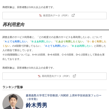
商標対象は、回答者数が100人以上の企業です。
推奨意向データ（PDF）
再利用意向
調査企業のサービス利用者に、「どの程度その企業のサービスを再利用したいか」について
「
A:とても利用したい
」「
B:まあ利用したい
」「
C:あまり利用したくない
」「
D：全く利用した
くない
」の4段階で評価してもらい、「
A:とても利用したい
」「
B:まあ利用したい
」と回答した
人の割合で算出しています。
※10段階聴取については、A=9-10回答、B=6-8回答、C=3-5回答、D=1-2回答として割合を算
出しております。
商標対象は、回答者数が100人以上の企業です。
再利用意向データ（PDF）
ランキング監修
慶應義塾大学理工学部教授／内閣府 上席科学技術政策フェロー
（非常勤）
鈴木秀男