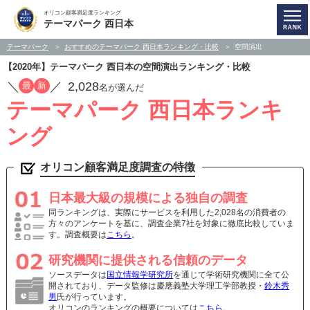
オリコン顧客満足度ランキング
テーマパーク 西日本
テーマパーク
おすすめのテーマパーク 西日本ランキング・比較
空間演出
【2020年】テーマパーク 西日本の空間演出ランキング・比較
／
／
2,028
最
新
名が選んだ
テーマパーク 西日本ランキ
ング
オリコン顧客満足度調査の特徴
日本最大級の規模による独自の調査
同ランキングは、実際にサービスを利用した2,028名の消費者の
方々のアンケートを基に、調査企業7社を対象に徹底比較していま
す。調査概要は
こちら
。
研究機関に提供される信頼のデータ
ソースデータは
国立情報学研究所
を通じて学術研究機関に全て公
開されており、データ監修は慶應義塾大学理工学部教授・
鈴木秀
男
氏が行っています。
オリコンのランキングの概要については
こちら
。