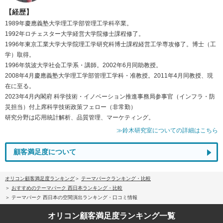
【経歴】
1989年慶應義塾大学理工学部管理工学科卒業。
1992年ロチェスター大学経営大学院修士課程修了。
1996年東京工業大学大学院理工学研究科博士課程経営工学専攻修了。博士（工
学）取得。
1996年筑波大学社会工学系・講師。2002年6月同助教授。
2008年4月慶應義塾大学理工学部管理工学科・准教授。2011年4月同教授、現
在に至る。
2023年4月内閣府 科学技術・イノベーション推進事務局参事官（インフラ・防
災担当）付上席科学技術政策フェロー（非常勤）
研究分野は応用統計解析、品質管理、マーケティング。
≫鈴木研究室についての詳細はこちら
顧客満足度について
オリコン顧客満足度ランキング
テーマパークランキング・比較
おすすめのテーマパーク 西日本ランキング・比較
テーマパーク 西日本の空間演出ランキング・口コミ情報
オリコン顧客満足度
ランキング一覧