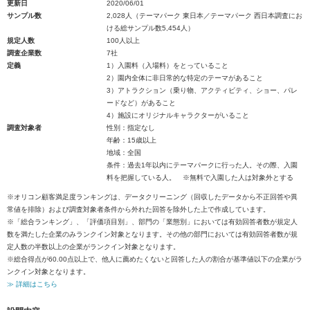
更新日
2020/06/01
サンプル数
2,028人（テーマパーク 東日本／テーマパーク 西日本調査にお
ける総サンプル数5,454人）
規定人数
100人以上
調査企業数
7社
定義
1）入園料（入場料）をとっていること
2）園内全体に非日常的な特定のテーマがあること
3）アトラクション（乗り物、アクティビティ、ショー、パレ
ードなど）があること
4）施設にオリジナルキャラクターがいること
調査対象者
性別：指定なし
年齢：15歳以上
地域：全国
条件：過去1年以内にテーマパークに行った人。その際、入園
料を把握している人。 ※無料で入園した人は対象外とする
※オリコン顧客満足度ランキングは、データクリーニング（回収したデータから不正回答や異
常値を排除）および調査対象者条件から外れた回答を除外した上で作成しています。
※「総合ランキング」、「評価項目別」、部門の「業態別」においては有効回答者数が規定人
数を満たした企業のみランクイン対象となります。その他の部門においては有効回答者数が規
定人数の半数以上の企業がランクイン対象となります。
※総合得点が60.00点以上で、他人に薦めたくないと回答した人の割合が基準値以下の企業がラ
ンクイン対象となります。
≫ 詳細はこちら