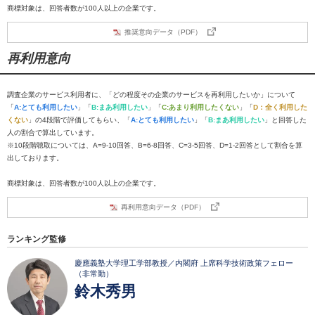
商標対象は、回答者数が100人以上の企業です。
推奨意向データ（PDF）
再利用意向
調査企業のサービス利用者に、「どの程度その企業のサービスを再利用したいか」について
「
A:とても利用したい
」「
B:まあ利用したい
」「
C:あまり利用したくない
」「
D：全く利用した
くない
」の4段階で評価してもらい、「
A:とても利用したい
」「
B:まあ利用したい
」と回答した
人の割合で算出しています。
※10段階聴取については、A=9-10回答、B=6-8回答、C=3-5回答、D=1-2回答として割合を算
出しております。
商標対象は、回答者数が100人以上の企業です。
再利用意向データ（PDF）
ランキング監修
慶應義塾大学理工学部教授／内閣府 上席科学技術政策フェロー
（非常勤）
鈴木秀男