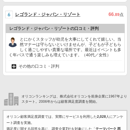
レゴランド・ジャパン・リゾート
66
.89
点
レゴランド・ジャパン・リゾートの口コミ・評判
とにかくスタッフが幼児を大事にしてくれて嬉しい。当
然マナーは守らないといけませんが、子どもが子どもら
しく過ごしやすい貴重な場所です。最近はイベントも多
く年パスで通う楽しみも増えています。（40代／女性）
その他の口コミ・評判
オリコンランキングは、株式会社オリコンを前身企業に1967年より
スタート。2006年からは顧客満足度調査を開始。
オリコン顧客満足度調査では、実際にサービスを利用した
2,028
人にアンケ
ート調査を実施。
満足度に関する回答を基に、調査企業
7
社を対象にした「
テーマパーク 西