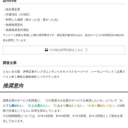
設問内容
・総合満足度
・評価項目（小項目）
・利用した感想（良かった点・悪かった点）
・他者推奨意向
・他者推奨意向理由
アンケート調査を実施した際の質問事項です。満足度評価項目のほか、該当サービスの利用状況や検討内
容を質問しています。
その他の設問内容はこちら
調査企業
ともいきの国 伊勢忍者キングダム | サンリオキャラクターパーク ハーモニーランド | 志摩ス
ペイン村 | 東映太秦映画村 | ハウステンボス
推奨意向
調査企業のサービス利用者に、「どの程度その企業のサービスを推奨したいか」について「
A:
とても薦めたい
」「
B:まあ薦めたい
」「
C:あまり薦めたくない
」「
D:全く薦めたくない
」の4段
階で評価をしてもらい比率を算出しています。
※10段階聴取については、A=9-10回答、B=6-8回答、C=3-5回答、D=1-2回答として割合を算
出しております。