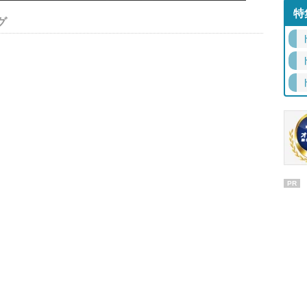
特
グ
PR