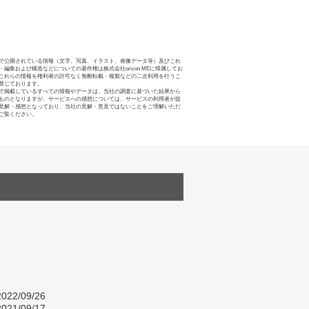
で公開されている情報（文字、写真、イラスト、画像データ等）及びこれ
・編集および構造などについての著作権は株式会社oricon MEに帰属してお
これらの情報を権利者の許可なく無断転載・複製などの二次利用を行うこ
禁じております。
で掲載しているすべての情報やデータは、当社の調査に基づいた結果から
ものとなりますが、サービスへの感想については、サービスの利用者が提
見解・感想となっており、当社の見解・意見ではないことをご理解いただ
ご覧ください。
022/09/26
021/09/17