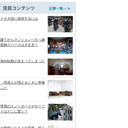
注目コンテンツ
記事一覧へ ≫
イクを大切に保管するには
戸建てからマンションへ引っ越
！収納スペースは大丈夫？
な海外転勤が決まってしまった
族・同居人が増えるときに準備
ること
分専用のスノーボードやサーフ
ードはどこに置く？
宅が職場になる？自営業・個人