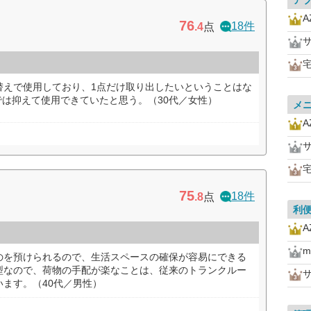
ア
A
76
18件
.4
点
替えで使用しており、1点だけ取り出したいということはな
a内では抑えて使用できていたと思う。（30代／女性）
メ
A
75
18件
.8
点
利
A
m
のを預けられるので、生活スペースの確保が容易にできる
型なので、荷物の手配が楽なことは、従来のトランクルー
ます。（40代／男性）