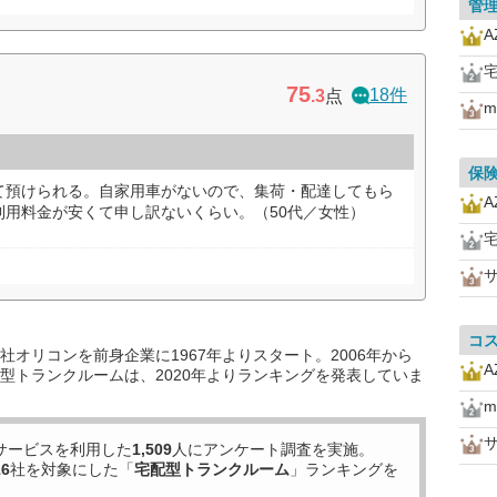
管
A
75
18件
.3
点
m
保
て預けられる。自家用車がないので、集荷・配達してもら
A
利用料金が安くて申し訳ないくらい。（50代／女性）
コ
オリコンを前身企業に1967年よりスタート。2006年から
A
型トランクルームは、2020年よりランキングを発表していま
m
サービスを利用した
1,509
人にアンケート調査を実施。
16
社を対象にした「
宅配型トランクルーム
」ランキングを