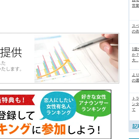
営
ス
の
1
か
大...
よ
の
ト
ン
て
記