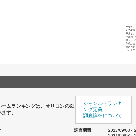
当サイト
らの配置
ります。
とは固く
当サイト
作成した
出された
いた上で
ジャンル・ランキ
ルームランキングは、オリコンの以
ング定義
います。
調査詳細について
7
調査期間
2022/09/08～2
2021/09/08～2