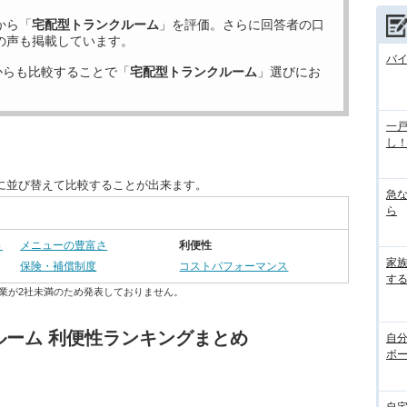
から「
宅配型トランクルーム
」を評価。さらに回答者の口
の声も掲載しています。
バ
からも比較することで「
宅配型トランクルーム
」選びにお
一
し
に並び替えて比較することが出来ます。
急
ら
さ
メニューの豊富さ
利便性
家
保険・補償制度
コストパフォーマンス
す
業が2社未満のため発表しておりません。
ルーム 利便性ランキングまとめ
自
ボ
自