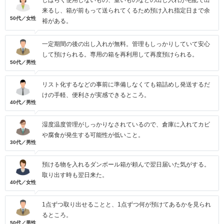
しばらく使用しないもの、重いものなどの出し入れが宅配で出
来るし、箱が前もって送られてくるため預け入れ指定日まで余
50代／女性
裕がある。
一定期間の後の出し入れが無料。管理もしっかりしていて安心
して預けられる。専用の箱を再利用して再度預けられる。
50代／男性
リスト化するなどの事前に準備しなくても箱詰めし発送するだ
けの手軽、便利さが実感できるところ。
40代／男性
湿度温度管理がしっかりなされているので、倉庫に入れてカビ
や腐食が発生する可能性が低いこと。
30代／男性
預ける物を入れるダンボール箱が頼んで翌日届いた気がする。
取り出す時も翌日来た。
40代／女性
1点ずつ取り出せることと、1点ずつ何が預けてあるかを見られ
るところ。
50代／男性