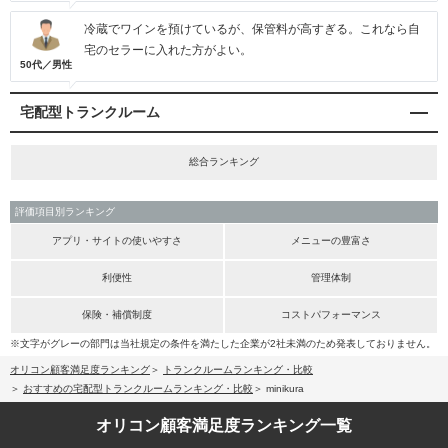
冷蔵でワインを預けているが、保管料が高すぎる。これなら自
宅のセラーに入れた方がよい。
50代／男性
宅配型トランクルーム
総合ランキング
評価項目別ランキング
アプリ・サイトの使いやすさ
メニューの豊富さ
利便性
管理体制
保険・補償制度
コストパフォーマンス
※文字がグレーの部門は当社規定の条件を満たした企業が2社未満のため発表しておりません。
オリコン顧客満足度ランキング
トランクルームランキング・比較
おすすめの宅配型トランクルームランキング・比較
minikura
オリコン顧客満足度
ランキング一覧