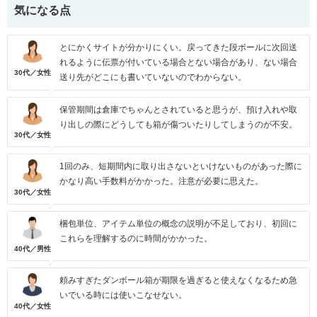
気になる点
とにかくサイトが分かりにくい。戻ってきた段ボールに次回送
れるように伝票が付いている場合とない場合があり、ない場合
30代／女性
送り先がどこにも書いていないのでわからない。
保管期間は倉庫でちゃんとされていると思うが、預け入れや取
り出しの際にどうしても箱が傷ついたりしてしまうのが不安。
30代／女性
1回のみ、短期間内に取り出さないといけないものがあった際に
かなり高い手数料がかかった。注意が必要に思えた。
30代／女性
梱包単位、アイテム単位の概念の説明が不足しており、初回に
これらを理解するのに時間がかかった。
40代／男性
頼みすぎたダンボール箱が期限を過ぎると使えなくなるため急
いでいる時には使いこなせない。
40代／女性