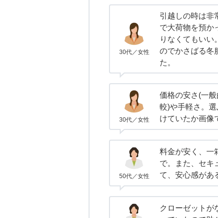
引越しの時は非
で大荷物を預か
りなくてもいい
のでかさばる冬
30代／女性
た。
価格の安さ(一
較)や手軽さ。
けていたか画像
30代／女性
料金が安く、一
で。また、セキ
て、安心感があ
50代／女性
クローゼットが