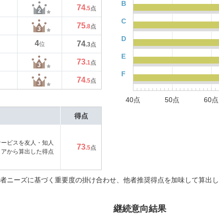
B
74
.5
点
C
75
.8
点
D
4
74
位
.3
点
E
73
.1
点
F
74
.5
点
40点
50点
60点
得点
サービスを友人・知人
73
.5
点
コアから算出した得点
者ニーズに基づく重要度の掛け合わせ、他者推奨得点を加味して算出し
継続意向結果