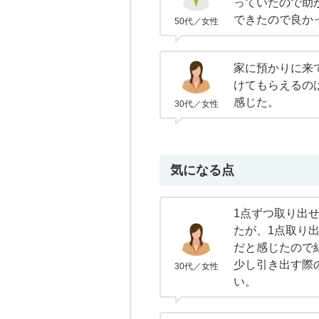
っていたので助か
できたので良か
50代／女性
家に預かりに来
けてもらえるの
感じた。
30代／女性
気になる点
1点ずつ取り出
たが、1点取り
だと感じたので
少し引き出す際
30代／女性
い。