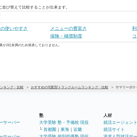
に並び替えて比較することが出来ます。
グ
トの使いやすさ
メニューの豊富さ
利
保険・補償制度
コ
業が2社未満のため発表しておりません。
ンキング・比較
おすすめの宅配型トランクルームランキング・比較
サマリーポケ
塾
人材
ーサーバー
大学受験 塾・予備校 現役
就活エージェン
└
首都圏
｜
東海
｜
近畿
就活サイト
ーサーバー
大学受験 個別指導塾 現役
逆求人型就活サ