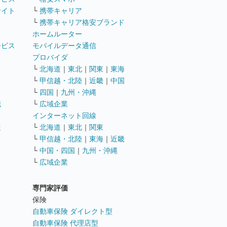
サイト
└
携帯キャリア
└
携帯キャリア格安ブランド
ホームルーター
ービス
モバイルデータ通信
ト
プロバイダ
└
北海道
｜
東北
｜
関東
｜
東海
└
甲信越・北陸
｜
近畿
｜
中国
└
四国
｜
九州・沖縄
職
└
広域企業
インターネット回線
遣
└
北海道
｜
東北
｜
関東
└
甲信越・北陸
｜
東海
｜
近畿
ス
└
中国・四国
｜
九州・沖縄
└
広域企業
専門家評価
ト
保険
自動車保険 ダイレクト型
自動車保険 代理店型