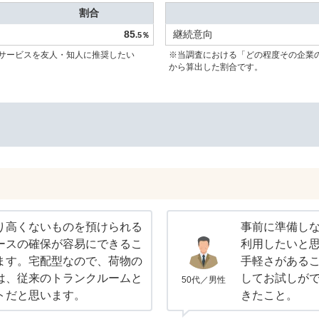
割合
85
継続意向
.5％
サービスを友人・知人に推奨したい
※当調査における「どの程度その企業
から算出した割合です。
り高くないものを預けられる
事前に準備し
ースの確保が容易にできるこ
利用したいと
ます。宅配型なので、荷物の
手軽さがある
は、従来のトランクルームと
してお試しが
50代／男性
トだと思います。
きたこと。