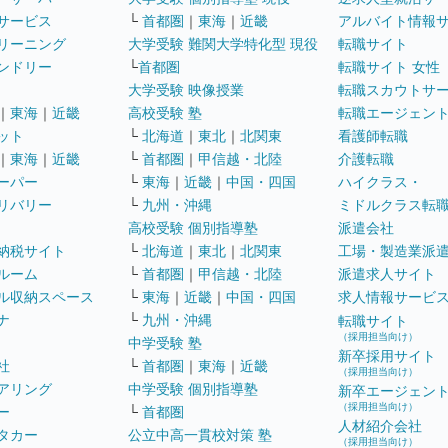
サービス
└
首都圏
｜
東海
｜
近畿
アルバイト情報
リーニング
大学受験 難関大学特化型 現役
転職サイト
ンドリー
└
首都圏
転職サイト 女性
大学受験 映像授業
転職スカウトサ
｜
東海
｜
近畿
高校受験 塾
転職エージェン
ット
└
北海道
｜
東北
｜
北関東
看護師転職
｜
東海
｜
近畿
└
首都圏
｜
甲信越・北陸
介護転職
ーパー
└
東海
｜
近畿
｜
中国・四国
ハイクラス・
リバリー
└
九州・沖縄
ミドルクラス転
高校受験 個別指導塾
派遣会社
納税サイト
└
北海道
｜
東北
｜
北関東
工場・製造業派
ルーム
└
首都圏
｜
甲信越・北陸
派遣求人サイト
ル収納スペース
└
東海
｜
近畿
｜
中国・四国
求人情報サービ
ナ
└
九州・沖縄
転職サイト
（採用担当向け）
中学受験 塾
新卒採用サイト
社
└
首都圏
｜
東海
｜
近畿
（採用担当向け）
アリング
中学受験 個別指導塾
新卒エージェン
（採用担当向け）
ー
└
首都圏
人材紹介会社
タカー
公立中高一貫校対策 塾
（採用担当向け）