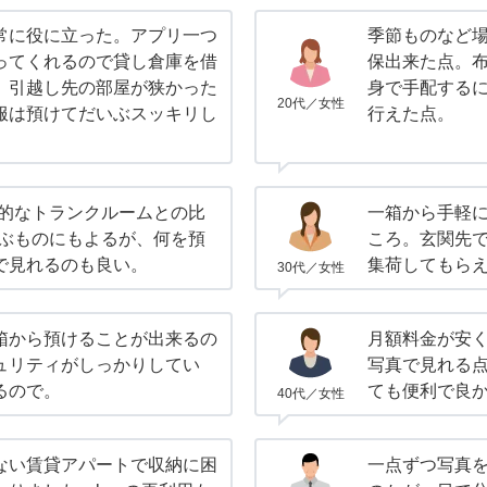
常に役に立った。アプリ一つ
季節ものなど
ってくれるので貸し倉庫を借
保出来た点。
。引越し先の部屋が狭かった
身で手配する
20代／女性
服は預けてだいぶスッキリし
行えた点。
般的なトランクルームとの比
一箱から手軽
選ぶものにもよるが、何を預
ころ。玄関先
で見れるのも良い。
集荷してもら
30代／女性
箱から預けることが出来るの
月額料金が安
ュリティがしっかりしてい
写真で見れる
るので。
ても便利で良
40代／女性
ない賃貸アパートで収納に困
一点ずつ写真