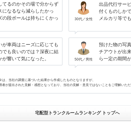
してるのかその場で分からず
出品代行サー
スになるなら減らしたかっ
付くものしか
ズの段ボールは持ちにくかっ
メルカリ等で
30代／女性
いが車両はニーズに応じても
預けた物の写
のでも良いのでは？深夜に結
チアウトが出
かが響いて気になった。
ら一定の期間
50代／男性
タは、当社の調査に基づいた結果から作成したものとなりますが、
用者が提出された見解・感想となっており、当社の見解・意見ではないことをご理解いただ
宅配型トランクルームランキング トップへ