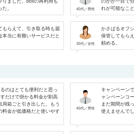
りました。boxの再利用も
のかが一目で
った。
れが可能なこ
40代／男性
てもらえて、引き取る時も届
かさばるオフ
は本当に有難いサービスだと
保管してもら
頼める。
30代／女性
せるのはとても便利だと思っ
キャンペーン
出すだけで掛かる料金が割高
ャンペーンコ
結局箱ごと引き出した。もう
まだ期間が残
40代／男性
の料金が低価格だと使いやす
使えませんで