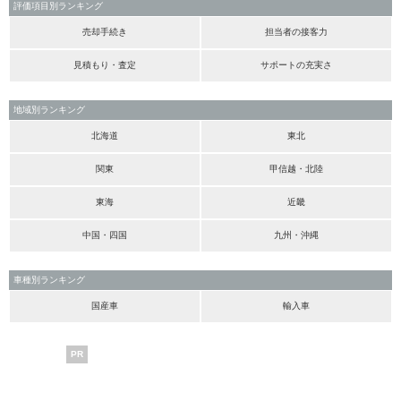
評価項目別ランキング
売却手続き
担当者の接客力
見積もり・査定
サポートの充実さ
地域別ランキング
北海道
東北
関東
甲信越・北陸
東海
近畿
中国・四国
九州・沖縄
車種別ランキング
国産車
輸入車
PR