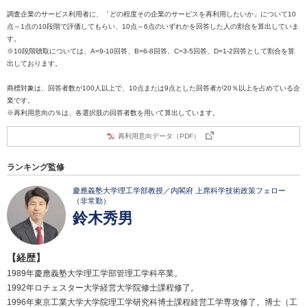
調査企業のサービス利用者に、「どの程度その企業のサービスを再利用したいか」について10
点～1点の10段階で評価してもらい、10点～6点のいずれかを回答した人の割合を算出していま
す。
※10段階聴取については、A=9-10回答、B=6-8回答、C=3-5回答、D=1-2回答として割合を算
出しております。
商標対象は、回答者数が100人以上で、10点または9点とした回答者が20％以上を占めている企
業です。
※再利用意向の％は、各選択肢の回答者数を用いて算出しています。
再利用意向データ（PDF）
ランキング監修
慶應義塾大学理工学部教授／内閣府 上席科学技術政策フェロー
（非常勤）
鈴木秀男
【経歴】
1989年慶應義塾大学理工学部管理工学科卒業。
1992年ロチェスター大学経営大学院修士課程修了。
1996年東京工業大学大学院理工学研究科博士課程経営工学専攻修了。博士（工