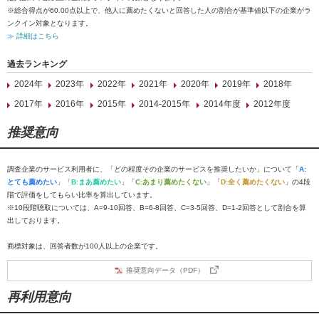
※総合得点が60.00点以上で、他人に薦めたくないと回答した人の割合が基準値以下の企業がラ
ンクイン対象となります。
≫ 詳細はこちら
過去ランキング
2024年
2023年
2022年
2021年
2020年
2019年
2018年
2017年
2016年
2015年
2014-2015年
2014年度
2012年度
推奨意向
調査企業のサービス利用者に、「どの程度その企業のサービスを推奨したいか」について「
A:
とても薦めたい
」「
B:まあ薦めたい
」「
C:あまり薦めたくない
」「
D:全く薦めたくない
」の4段
階で評価をしてもらい比率を算出しています。
※10段階聴取については、A=9-10回答、B=6-8回答、C=3-5回答、D=1-2回答として割合を算
出しております。
商標対象は、回答者数が100人以上の企業です。
推奨意向データ（PDF）
再利用意向