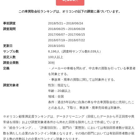
この車買取会社ランキングは、オリコンの以下の調査に基づいています。
事前調査
2018/5/21～2018/06/24
調査期間
2018/06/25～2018/06/28
2017/06/07～2017/06/15
2016/07/19～2016/07/22
更新日
2018/10/01
サンプル数
6,196人（調査時サンプル数8,039人）
規定人数
100人以上
調査企業数
30社
定義
・メーカーや車種を問わず、中古車の買取を行っている事業者
を対象とする。
・事故車・廃車の買取に関しては対象外とする。
調査対象者
性別：指定なし
年齢：20歳以上
地域：全国
条件：過去5年以内に自身の車を中古車買取会社に売却したこ
とのある人。下取り、事故車・廃車売却者は対象外。
※オリコン顧客満足度ランキングは、データクリーニング（回収したデータから不正回答や異
常値を排除）および調査対象者条件から外れた回答を除外した上で作成しています。
※「総合ランキング」、「評価項目別」、部門の「業態別」においては有効回答者数が規定人
数を満たした企業のみランクイン対象となります。その他の部門においては有効回答者数が規
定人数の半数以上の企業がランクイン対象となります。