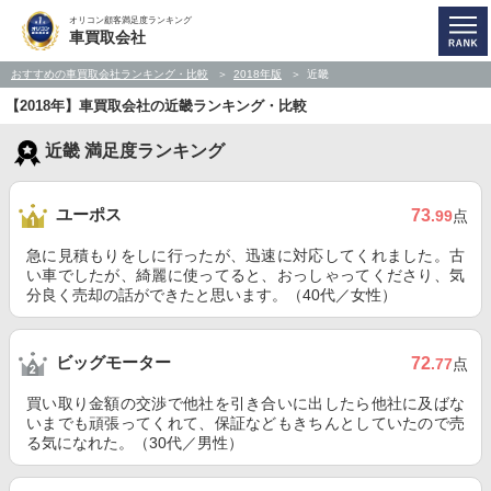
オリコン顧客満足度ランキング
車買取会社
おすすめの車買取会社ランキング・比較
2018年版
近畿
【2018年】車買取会社の近畿ランキング・比較
近畿 満足度ランキング
ユーポス
73
.99
点
急に見積もりをしに行ったが、迅速に対応してくれました。古
い車でしたが、綺麗に使ってると、おっしゃってくださり、気
分良く売却の話ができたと思います。（40代／女性）
ビッグモーター
72
.77
点
買い取り金額の交渉で他社を引き合いに出したら他社に及ばな
いまでも頑張ってくれて、保証などもきちんとしていたので売
る気になれた。（30代／男性）