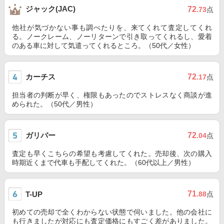
ジャック(JAC)
72
.73
点
他社が気づかない事も調べたりを、来てくれて査定してくれ
る。ノークレーム、ノーリターンで引き取ってくれるし、愛着
のある車に対して気遣ってくれるところ。（50代／女性）
カーチス
72
.17
点
担当者の判断が早く、権限もあったのでストレスなく商談が進
められた。（50代／男性）
ガリバー
72
.04
点
査定も早くこちらの希望も考慮してくれた。売却後、次の購入
時期近くまで代車も手配してくれた。（60代以上／男性）
71
T-UP
.88
点
初めての売却で全くわからない状態で伺いました。他の会社に
も行きましたが対応にも査定価格にもすごく差がありました。