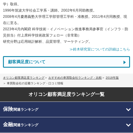
学）取得。
1996年筑波大学社会工学系・講師。2002年6月同助教授。
2008年4月慶應義塾大学理工学部管理工学科・准教授。2011年4月同教授、現
在に至る。
2023年4月内閣府 科学技術・イノベーション推進事務局参事官（インフラ・防
災担当）付上席科学技術政策フェロー（非常勤）
研究分野は応用統計解析、品質管理、マーケティング。
≫鈴木研究室についての詳細はこちら
顧客満足度について
オリコン顧客満足度ランキング
おすすめの車買取会社ランキング・比較
2018年版
車買取会社の近畿ランキング・口コミ情報
オリコン顧客満足度
ランキング一覧
保険
関連ランキング
金融
関連ランキング