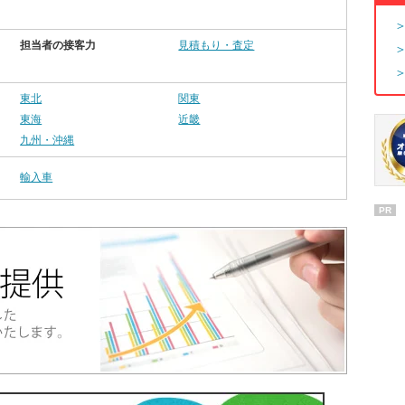
担当者の接客力
見積もり・査定
東北
関東
東海
近畿
九州・沖縄
輸入車
PR