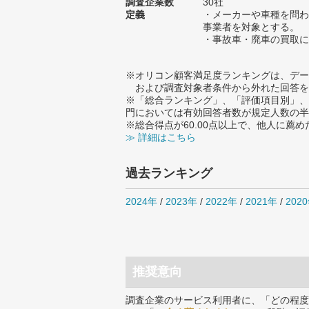
調査企業数
30社
定義
・メーカーや車種を問わ
事業者を対象とする。
・事故車・廃車の買取に
※オリコン顧客満足度ランキングは、デー
および調査対象者条件から外れた回答を
※「総合ランキング」、「評価項目別」、
門においては有効回答者数が規定人数の半
※総合得点が60.00点以上で、他人に
≫ 詳細はこちら
過去ランキング
2024年
/
2023年
/
2022年
/
2021年
/
202
推奨意向
調査企業のサービス利用者に、「どの程度