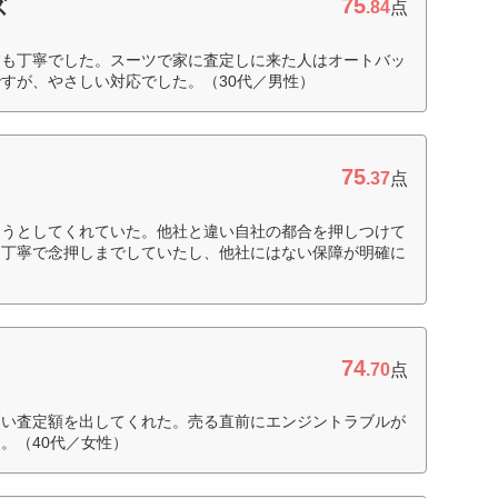
75
ズ
.84
点
業も丁寧でした。スーツで家に査定しに来た人はオートバッ
すが、やさしい対応でした。（30代／男性）
75
.37
点
ようとしてくれていた。他社と違い自社の都合を押しつけて
は丁寧で念押しまでしていたし、他社にはない保障が明確に
74
.70
点
高い査定額を出してくれた。売る直前にエンジントラブルが
。（40代／女性）