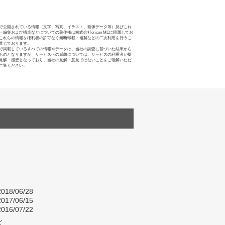
で公開されている情報（文字、写真、イラスト、画像データ等）及びこれ
・編集および構造などについての著作権は株式会社oricon MEに帰属してお
これらの情報を権利者の許可なく無断転載・複製などの二次利用を行うこ
禁じております。
で掲載しているすべての情報やデータは、当社の調査に基づいた結果から
ものとなりますが、サービスへの感想については、サービスの利用者が提
見解・感想となっており、当社の見解・意見ではないことをご理解いただ
ご覧ください。
018/06/28
017/06/15
016/07/22
し