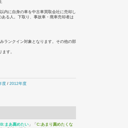
上
年以内に自身の車を中古車買取会社に売却し
のある人。下取り、事故車・廃車売却者は
。
みランクイン対象となります。その他の部
ります。
4年度
/
2012年度
「
B:まあ薦めたい
」「
C:あまり薦めたくな