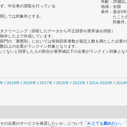
年齢：20歳以
ず、中古車の買取を行っている
地域：全国
条件：過去5
関しては対象外とする。
たこと
対象外
タクリーニング（回収したデータから不正回答や異常値を排除）
除外した上で作成しています。
部門の「業態別」においては有効回答者数が規定人数を満たした企業の
数以上の企業がランクイン対象となります。
薦めたくないと回答した人の割合が基準値以下の企業がランクイン対象とな
0年
/
2019年
/
2018年
/
2017年
/
2016年
/
2015年
/
2014-2015年
/
201
その企業のサービスを推奨したいか」について「
A:とても薦めたい
」