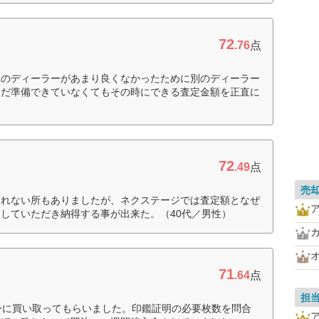
72
.76
点
車のディーラーがあまり良くなかったために別のディーラー
まだ準備できていなくてもその時にできる査定金額を正直に
72
.49
点
売
くれない所もありましたが、ネクステージでは査定額となぜ
していただき納得する事が出来た。（40代／男性）
71
.64
点
担
ーに買い取ってもらいました。印鑑証明の必要枚数を問合