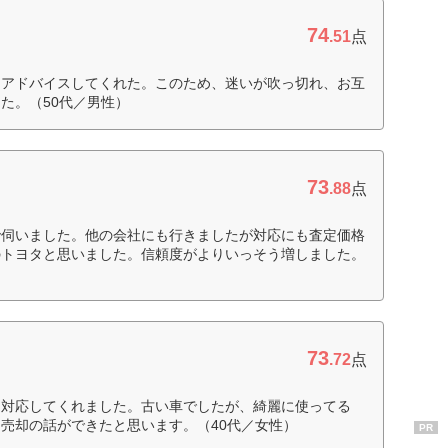
74
.51
点
にアドバイスしてくれた。このため、迷いが吹っ切れ、お互
た。（50代／男性）
73
.88
点
で伺いました。他の会社にも行きましたが対応にも査定価格
のトヨタと思いました。信頼度がよりいっそう増しました。
73
.72
点
に対応してくれました。古い車でしたが、綺麗に使ってる
売却の話ができたと思います。（40代／女性）
PR