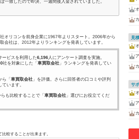
ほぼ一致したので即決、一週間後入金されていました。
オリコンを前身企業に1967年よりスタート。2006年から
見
取会社は、2012年よりランキングを発表しています。
サービスを利用した
6,196
人にアンケート調査を実施。
30
社を対象にした「
車買取会社
」ランキングを発表してい
から「
車買取会社
」を評価。さらに回答者の口コミや評判
サ
しています。
からも比較することで「
車買取会社
」選びにお役立てくだ
て比較することが出来ます。