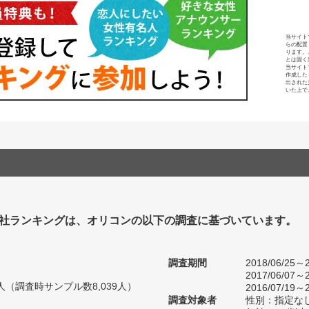
当サイト
らの配置
ります。
とは固く
当サイト
作成した
出された
いた上で
社ランキングは、オリコンの以下の調査に基づいています。
調査期間
2018/06/25～2
2017/06/07～2
96人（調査時サンプル数8,039人）
2016/07/19～2
調査対象者
性別：指定な