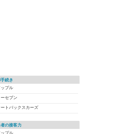
却手続き
アップル
カーセブン
オートバックスカーズ
当者の接客力
アップル