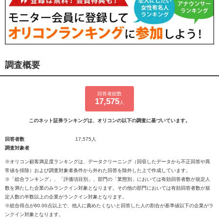
調査概要
回答者総数
17,575
人
このネット証券ランキングは、オリコンの以下の調査に基づいています。
回答者数
17,575人
調査対象者
※オリコン顧客満足度ランキングは、データクリーニング（回収したデータから不正回答や異
常値を排除）および調査対象者条件から外れた回答を除外した上で作成しています。
※「総合ランキング」、「評価項目別」、部門の「業態別」においては有効回答者数が規定人
数を満たした企業のみランクイン対象となります。その他の部門においては有効回答者数が規
定人数の半数以上の企業がランクイン対象となります。
※総合得点が60.00点以上で、他人に薦めたくないと回答した人の割合が基準値以下の企業がラ
ンクイン対象となります。