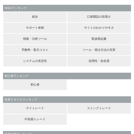
NISAランキング
総合
口座開設の容易さ
サポート体制
サイトのわかりやすさ
情報・分析ツール
取扱商品量
手数料・取引コスト
ツール・発注方法の充実
システムの安定性
信用性・知名度
初心者ランキング
初心者
投資スタイルランキング
デイトレード
スイングトレード
中長期トレード