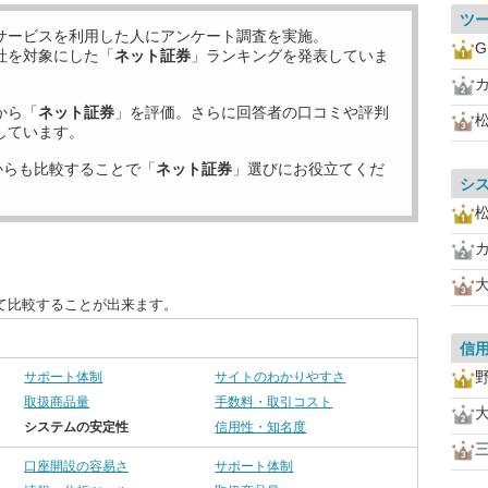
ツ
サービスを利用した
人にアンケート調査を実施。
社を対象にした「
ネット証券
」ランキングを発表していま
から「
ネット証券
」を評価。さらに回答者の口コミや評判
しています。
からも比較することで「
ネット証券
」選びにお役立てくだ
シ
て比較することが出来ます。
信
サポート体制
サイトのわかりやすさ
取扱商品量
手数料・取引コスト
システムの安定性
信用性・知名度
口座開設の容易さ
サポート体制