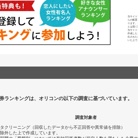
当サイト
らの配置
ります。
とは固く
当サイト
作成した
出された
いた上で
券ランキングは、オリコンの以下の調査に基づいています。
調査対象者
タクリーニング（回収したデータから不正回答や異常値を排除）
除外した上で作成しています。