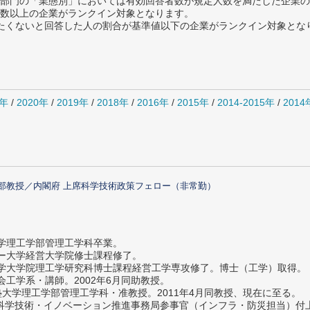
部門の「業態別」においては有効回答者数が規定人数を満たした企業の
数以上の企業がランクイン対象となります。
薦めたくないと回答した人の割合が基準値以下の企業がランクイン対象とな
1年
/
2020年
/
2019年
/
2018年
/
2016年
/
2015年
/
2014-2015年
/
201
部教授／内閣府 上席科学技術政策フェロー（非常勤）
大学理工学部管理工学科卒業。
ター大学経営大学院修士課程修了。
大学大学院理工学研究科博士課程経営工学専攻修了。博士（工学）取得。
社会工学系・講師。2002年6月同助教授。
義塾大学理工学部管理工学科・准教授。2011年4月同教授、現在に至る。
府 科学技術・イノベーション推進事務局参事官（インフラ・防災担当）