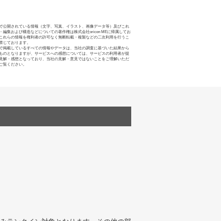
で公開されている情報（文字、写真、イラスト、画像データ等）及びこれ
・編集および構造などについての著作権は株式会社oricon MEに帰属してお
これらの情報を権利者の許可なく無断転載・複製などの二次利用を行うこ
禁じております。
で掲載しているすべての情報やデータは、当社の調査に基づいた結果から
ものとなりますが、サービスへの感想については、サービスの利用者が提
見解・感想となっており、当社の見解・意見ではないことをご理解いただ
ご覧ください。