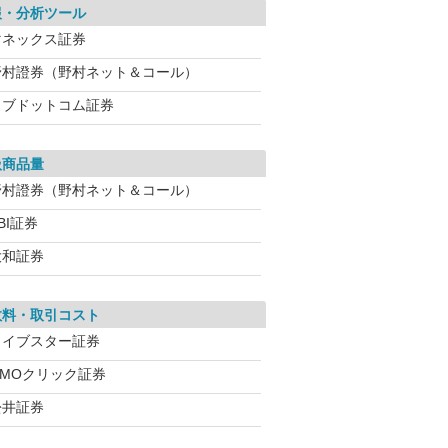
報・分析ツール
マネックス証券
野村證券（野村ネット＆コール）
カブドットコム証券
扱商品量
野村證券（野村ネット＆コール）
BI証券
大和証券
数料・取引コスト
ライブスター証券
GMOクリック証券
松井証券