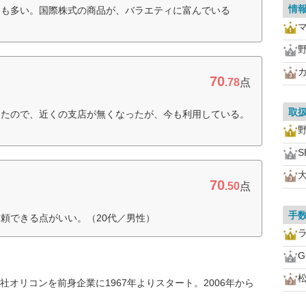
情
品も多い。国際株式の商品が、バラエティに富んでいる
70
.78
点
取
いたので、近くの支店が無くなったが、今も利用している。
S
70
.50
点
手
頼できる点がいい。（20代／男性）
オリコンを前身企業に1967年よりスタート。2006年から