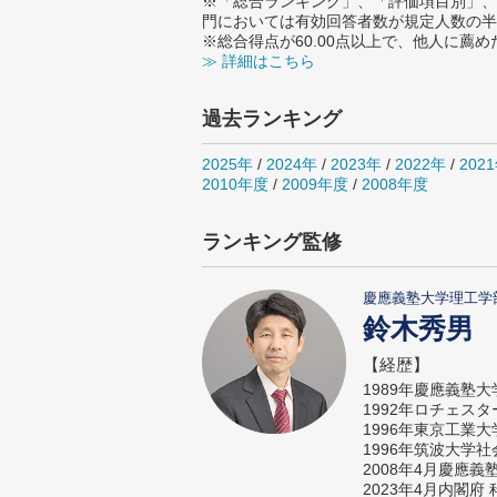
※「総合ランキング」、「評価項目別」、
門においては有効回答者数が規定人数の半
※総合得点が60.00点以上で、他人に
≫ 詳細はこちら
過去ランキング
2025年
/
2024年
/
2023年
/
2022年
/
202
2010年度
/
2009年度
/
2008年度
ランキング監修
慶應義塾大学理工学
鈴木秀男
【経歴】
1989年慶應義塾
1992年ロチェス
1996年東京工業
1996年筑波大学
2008年4月慶應
2023年4月内閣