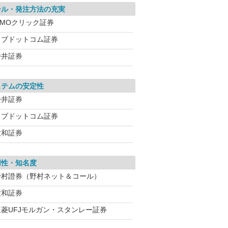
ール・発注方法の充実
GMOクリック証券
カブドットコム証券
松井証券
ステムの安定性
松井証券
カブドットコム証券
大和証券
用性・知名度
野村證券（野村ネット＆コール）
大和証券
三菱UFJモルガン・スタンレー証券