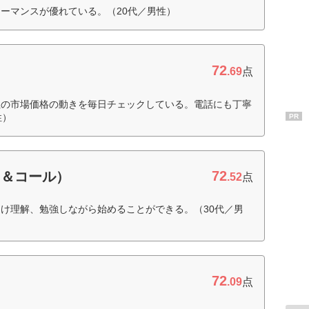
ーマンスが優れている。（20代／男性）
72
.69
点
社の市場価格の動きを毎日チェックしている。電話にも丁寧
性）
PR
72
ト＆コール）
.52
点
け理解、勉強しながら始めることができる。（30代／男
72
.09
点