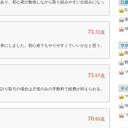
があり、初心者が勉強しながら取り組みやすい仕組みになっ
口
S
71
.72
点
証券にしました。初心者でもやりやすくていいかなと思う。
サ
71
.57
点
サ
日計り取引の場合は片道のみの手数料で経費が抑えられる。
S
70
.93
点