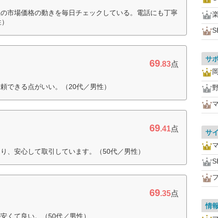
社の市場価格の動きを毎日チェックしている。電話にも丁寧
性）
S
サ
69
.83
点
頼できる点がいい。（20代／男性）
69
.41
点
サ
り、安心して取引しています。（50代／男性）
S
69
.35
点
情
安くて良い。（50代／男性）