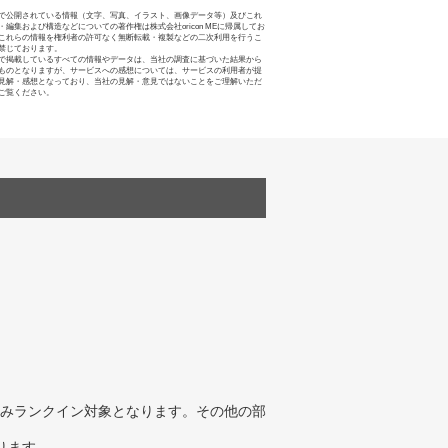
で公開されている情報（文字、写真、イラスト、画像データ等）及びこれ
・編集および構造などについての著作権は株式会社oricon MEに帰属してお
これらの情報を権利者の許可なく無断転載・複製などの二次利用を行うこ
禁じております。
で掲載しているすべての情報やデータは、当社の調査に基づいた結果から
ものとなりますが、サービスへの感想については、サービスの利用者が提
見解・感想となっており、当社の見解・意見ではないことをご理解いただ
ご覧ください。
みランクイン対象となります。その他の部
ります。