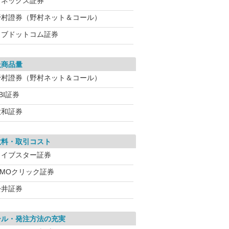
マネックス証券
野村證券（野村ネット＆コール）
カブドットコム証券
扱商品量
野村證券（野村ネット＆コール）
BI証券
大和証券
数料・取引コスト
ライブスター証券
GMOクリック証券
松井証券
ール・発注方法の充実