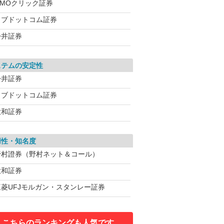
GMOクリック証券
カブドットコム証券
松井証券
ステムの安定性
松井証券
カブドットコム証券
大和証券
用性・知名度
野村證券（野村ネット＆コール）
大和証券
三菱UFJモルガン・スタンレー証券
こちらのランキングも人気です