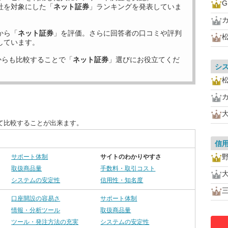
社を対象にした「
ネット証券
」ランキングを発表していま
から「
ネット証券
」を評価。さらに回答者の口コミや評判
しています。
からも比較することで「
ネット証券
」選びにお役立てくだ
シ
て比較することが出来ます。
信
サポート体制
サイトのわかりやすさ
取扱商品量
手数料・取引コスト
システムの安定性
信用性・知名度
口座開設の容易さ
サポート体制
情報・分析ツール
取扱商品量
ツール・発注方法の充実
システムの安定性