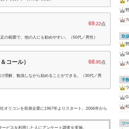
69
.22
点
取
足の範囲で、他の人にも勧めやすい。（50代／男性）
S
68
ト＆コール）
.95
点
け理解、勉強しながら始めることができる。（30代／男
手
オリコンを前身企業に1967年よりスタート。2006年から
ツ
サービスを利用した
人にアンケート調査を実施。