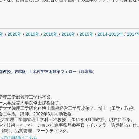
1年
/
2020年
/
2019年
/
2018年
/
2016年
/
2015年
/
2014-2015年
/
201
部教授／内閣府 上席科学技術政策フェロー（非常勤）
大学理工学部管理工学科卒業。
ター大学経営大学院修士課程修了。
大学大学院理工学研究科博士課程経営工学専攻修了。博士（工学）取得。
社会工学系・講師。2002年6月同助教授。
義塾大学理工学部管理工学科・准教授。2011年4月同教授、現在に至る。
府 科学技術・イノベーション推進事務局参事官（インフラ・防災担当）
計解析、品質管理、マーケティング。
いての詳細はこちら