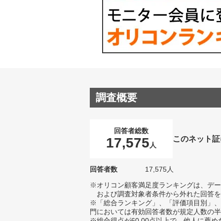
調査概要
回答者総数
このネット証
17,575
人
回答者数
17,575人
※オリコン顧客満足度ランキングは、デー
および調査対象者条件から外れた回答を
※「総合ランキング」、「評価項目別」、
門においては有効回答者数が規定人数の半
※総合得点が60.00点以上で、他人に