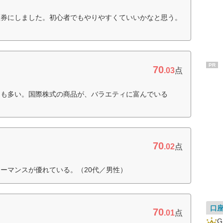
証券にしました。初心者でもやりやすくていいかなと思う。
PR
70
.03
点
品も多い。国際株式の商品が、バラエティに富んでいる
70
.02
点
ーマンスが優れている。（20代／男性）
口
70
.01
点