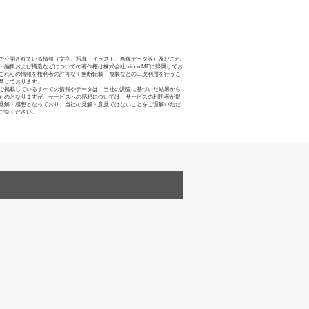
で公開されている情報（文字、写真、イラスト、画像データ等）及びこれ
・編集および構造などについての著作権は株式会社oricon MEに帰属してお
これらの情報を権利者の許可なく無断転載・複製などの二次利用を行うこ
禁じております。
で掲載しているすべての情報やデータは、当社の調査に基づいた結果から
ものとなりますが、サービスへの感想については、サービスの利用者が提
見解・感想となっており、当社の見解・意見ではないことをご理解いただ
ご覧ください。