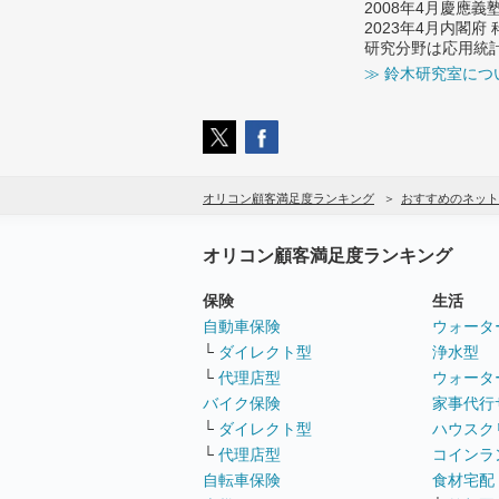
2008年4月慶應
2023年4月内閣
研究分野は応用統
≫ 鈴木研究室につ
オリコン顧客満足度ランキング
おすすめのネット
オリコン顧客満足度ランキング
保険
生活
自動車保険
ウォータ
└
ダイレクト型
浄水型
└
代理店型
ウォータ
バイク保険
家事代行
└
ダイレクト型
ハウスク
└
代理店型
コインラ
自転車保険
食材宅配