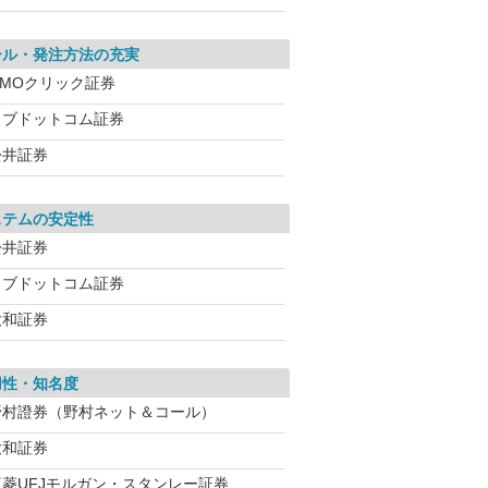
ール・発注方法の充実
GMOクリック証券
カブドットコム証券
松井証券
ステムの安定性
松井証券
カブドットコム証券
大和証券
用性・知名度
野村證券（野村ネット＆コール）
大和証券
三菱UFJモルガン・スタンレー証券