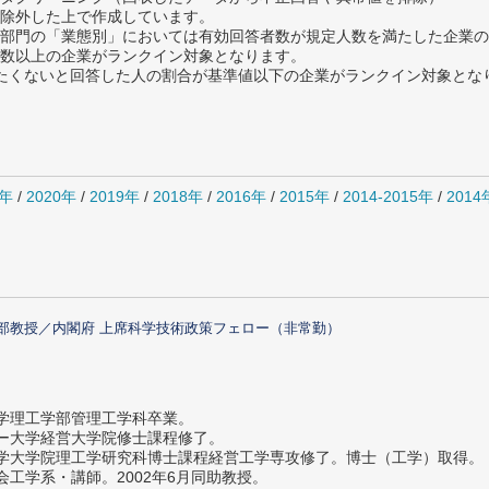
除外した上で作成しています。
部門の「業態別」においては有効回答者数が規定人数を満たした企業の
数以上の企業がランクイン対象となります。
薦めたくないと回答した人の割合が基準値以下の企業がランクイン対象とな
1年
/
2020年
/
2019年
/
2018年
/
2016年
/
2015年
/
2014-2015年
/
201
部教授／内閣府 上席科学技術政策フェロー（非常勤）
大学理工学部管理工学科卒業。
ター大学経営大学院修士課程修了。
大学大学院理工学研究科博士課程経営工学専攻修了。博士（工学）取得。
社会工学系・講師。2002年6月同助教授。