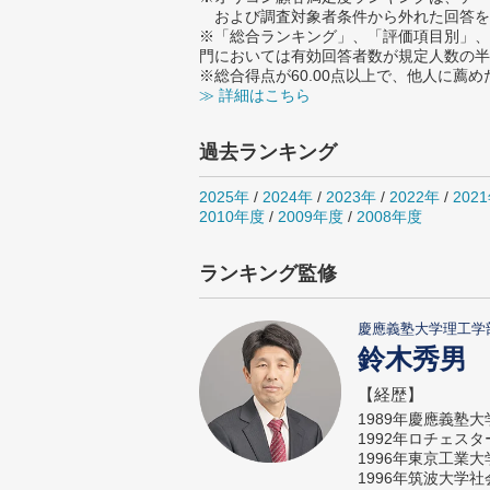
および調査対象者条件から外れた回答を
※「総合ランキング」、「評価項目別」、
門においては有効回答者数が規定人数の半
※総合得点が60.00点以上で、他人に
≫ 詳細はこちら
過去ランキング
2025年
/
2024年
/
2023年
/
2022年
/
202
2010年度
/
2009年度
/
2008年度
ランキング監修
慶應義塾大学理工学
鈴木秀男
【経歴】
1989年慶應義塾
1992年ロチェス
1996年東京工業
1996年筑波大学