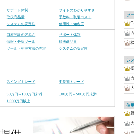
サポート体制
サイトのわかりやすさ
ツ
取扱商品量
手数料・取引コスト
システムの安定性
信用性・知名度
口座開設の容易さ
サポート体制
情報・分析ツール
取扱商品量
ツール・発注方法の充実
システムの安定性
シ
スイングトレード
中長期トレード
50万円～100万円未満
100万円～500万円未満
1,000万円以上
信