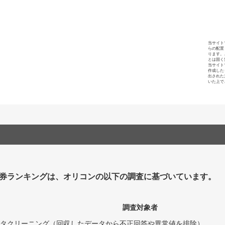
当サイト
らの配置
ります。
とは固く
当サイト
作成した
出された
いた上で
券ランキングは、オリコンの以下の調査に基づいています。
調査対象者
タクリーニング（回収したデータから不正回答や異常値を排除）