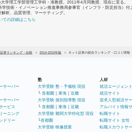
義塾大学理工学部管理工学科・准教授。2011年4月同教授、現在に至る。
府 科学技術・イノベーション推進事務局参事官（インフラ・防災担当）
計解析、品質管理、マーケティング。
いての詳細はこちら
証券ランキング・比較
2014-2015年版
ネット証券の総合ランキング・口コミ情報
塾
人材
ーサーバー
大学受験 塾・予備校 現役
就活エージェン
└
首都圏
｜
東海
｜
近畿
就活サイト
ーサーバー
大学受験 個別指導塾 現役
逆求人型就活サ
サービス
└
首都圏
｜
東海
｜
近畿
アルバイト情報
リーニング
大学受験 難関大学特化型 現役
転職サイト
ンドリー
└
首都圏
転職サイト 女性
大学受験 映像授業
転職スカウトサ