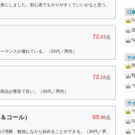
証券にしました。初心者でもやりやすくていいかなと思う。
口
72
.83
点
S
ーマンスが優れている。（20代／男性）
サ
72
.18
点
商品が豊富で良い。（30代／男性）
サ
69
ト＆コール）
.96
点
S
け理解、勉強しながら始めることができる。（30代／男