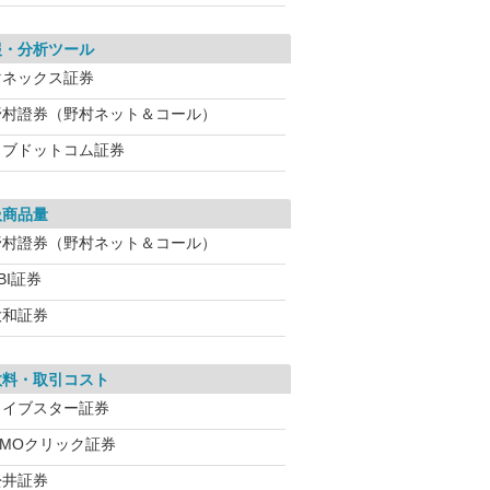
報・分析ツール
マネックス証券
野村證券（野村ネット＆コール）
カブドットコム証券
扱商品量
野村證券（野村ネット＆コール）
BI証券
大和証券
数料・取引コスト
ライブスター証券
GMOクリック証券
松井証券