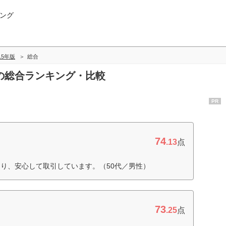
ング
015年版
総合
証券の総合ランキング・比較
PR
74
.13
点
り、安心して取引しています。（50代／男性）
73
.25
点