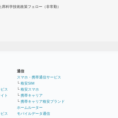
付上席科学技術政策フェロー（非常勤）
通信
ト
スマホ・携帯通信サービス
└
格安SIM
ービス
└
格安スマホ
サイト
└
携帯キャリア
└
携帯キャリア格安ブランド
ホームルーター
ービス
モバイルデータ通信