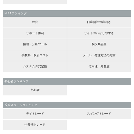
NISAランキング
総合
口座開設の容易さ
サポート体制
サイトのわかりやすさ
情報・分析ツール
取扱商品量
手数料・取引コスト
ツール・発注方法の充実
システムの安定性
信用性・知名度
初心者ランキング
初心者
投資スタイルランキング
デイトレード
スイングトレード
中長期トレード