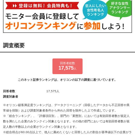
調査概要
回答者総数
17,575
人
このネット証券ランキングは、オリコンの以下の調査に基づいています。
回答者数
17,575人
調査対象者
※オリコン顧客満足度ランキングは、データクリーニング（回収したデータから不正回答や異
常値を排除）および調査対象者条件から外れた回答を除外した上で作成しています。
※「総合ランキング」、「評価項目別」、部門の「業態別」においては有効回答者数が規定人
数を満たした企業のみランクイン対象となります。その他の部門においては有効回答者数が規
定人数の半数以上の企業がランクイン対象となります。
※総合得点が60.00点以上で、他人に薦めたくないと回答した人の割合が基準値以下の企業がラ