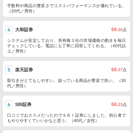
手数料や商品の豊富さでコストパフォーマンスが優れている。
（20代／男性）
大和証券
69
.30
点
システムが安定しており、所有株３社の市場価格の動きを毎日
チェックしている。電話にも丁寧に回答してくれる。（60代以
上／男性）
楽天証券
68
.37
点
取引きがとてもしやすい。扱っている商品が豊富で良い。（30
代／男性）
SBI証券
68
.23
点
口コミでおススメだったのでＳＢＩ証券にしました。初心者で
もやりやすくていいかなと思う。（40代／女性）