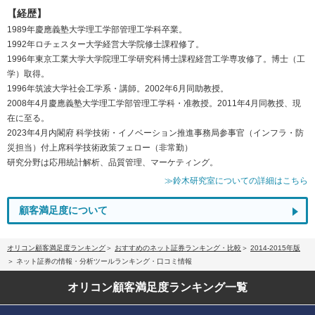
【経歴】
1989年慶應義塾大学理工学部管理工学科卒業。
1992年ロチェスター大学経営大学院修士課程修了。
1996年東京工業大学大学院理工学研究科博士課程経営工学専攻修了。博士（工
学）取得。
1996年筑波大学社会工学系・講師。2002年6月同助教授。
2008年4月慶應義塾大学理工学部管理工学科・准教授。2011年4月同教授、現
在に至る。
2023年4月内閣府 科学技術・イノベーション推進事務局参事官（インフラ・防
災担当）付上席科学技術政策フェロー（非常勤）
研究分野は応用統計解析、品質管理、マーケティング。
≫鈴木研究室についての詳細はこちら
顧客満足度について
オリコン顧客満足度ランキング
おすすめのネット証券ランキング・比較
2014-2015年版
ネット証券の情報・分析ツールランキング・口コミ情報
オリコン顧客満足度
ランキング一覧