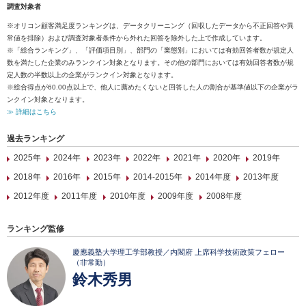
調査対象者
※オリコン顧客満足度ランキングは、データクリーニング（回収したデータから不正回答や異
常値を排除）および調査対象者条件から外れた回答を除外した上で作成しています。
※「総合ランキング」、「評価項目別」、部門の「業態別」においては有効回答者数が規定人
数を満たした企業のみランクイン対象となります。その他の部門においては有効回答者数が規
定人数の半数以上の企業がランクイン対象となります。
※総合得点が60.00点以上で、他人に薦めたくないと回答した人の割合が基準値以下の企業がラ
ンクイン対象となります。
≫ 詳細はこちら
過去ランキング
2025年
2024年
2023年
2022年
2021年
2020年
2019年
2018年
2016年
2015年
2014-2015年
2014年度
2013年度
2012年度
2011年度
2010年度
2009年度
2008年度
ランキング監修
慶應義塾大学理工学部教授／内閣府 上席科学技術政策フェロー
（非常勤）
鈴木秀男