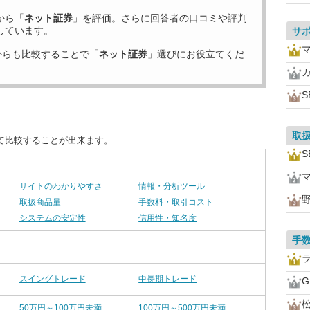
から「
ネット証券
」を評価。さらに回答者の口コミや評判
しています。
サ
からも比較することで「
ネット証券
」選びにお役立てくだ
S
取
て比較することが出来ます。
S
サイトのわかりやすさ
情報・分析ツール
取扱商品量
手数料・取引コスト
システムの安定性
信用性・知名度
手
スイングトレード
中長期トレード
50万円～100万円未満
100万円～500万円未満