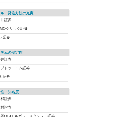
ール・発注方法の充実
松井証券
GMOクリック証券
BI証券
ステムの安定性
松井証券
カブドットコム証券
BI証券
用性・知名度
大和証券
野村證券
三菱UFJモルガン・スタンレー証券