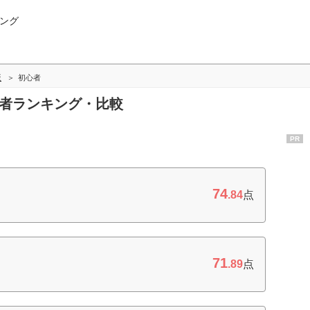
ング
版
初心者
心者ランキング・比較
PR
74
.84
点
71
.89
点