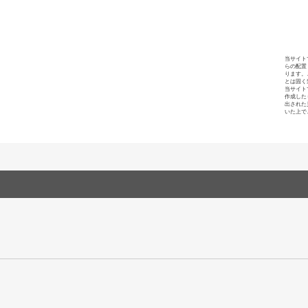
当サイト
らの配置
ります。
とは固く
当サイト
作成した
出された
いた上で