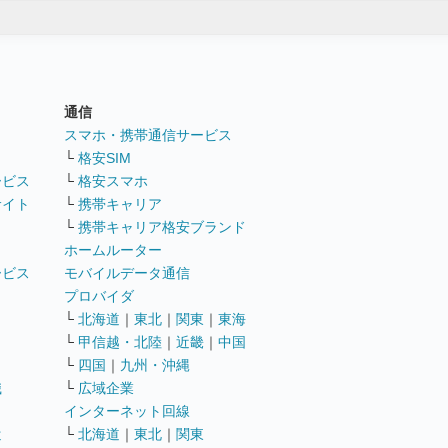
通信
ト
スマホ・携帯通信サービス
└
格安SIM
ービス
└
格安スマホ
サイト
└
携帯キャリア
└
携帯キャリア格安ブランド
ホームルーター
ービス
モバイルデータ通信
ト
プロバイダ
└
北海道
｜
東北
｜
関東
｜
東海
└
甲信越・北陸
｜
近畿
｜
中国
└
四国
｜
九州・沖縄
職
└
広域企業
インターネット回線
遣
└
北海道
｜
東北
｜
関東