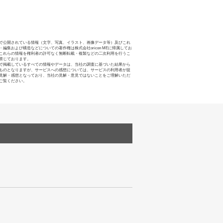
で公開されている情報（文字、写真、イラスト、画像データ等）及びこれ
・編集および構造などについての著作権は株式会社oricon MEに帰属してお
これらの情報を権利者の許可なく無断転載・複製などの二次利用を行うこ
禁じております。
で掲載しているすべての情報やデータは、当社の調査に基づいた結果から
ものとなりますが、サービスへの感想については、サービスの利用者が提
見解・感想となっており、当社の見解・意見ではないことをご理解いただ
ご覧ください。