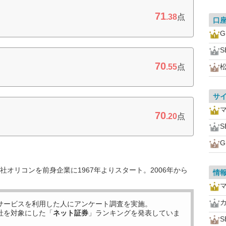
71
.38
点
口
S
70
.55
点
サ
70
.20
点
S
オリコンを前身企業に1967年よりスタート。2006年から
情
サービスを利用した
人にアンケート調査を実施。
社を対象にした「
ネット証券
」ランキングを発表していま
S