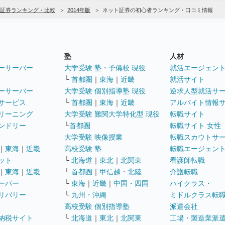
証券ランキング・比較
2014年版
ネット証券の初心者ランキング・口コミ情報
塾
人材
ーサーバー
大学受験 塾・予備校 現役
就活エージェン
└
首都圏
｜
東海
｜
近畿
就活サイト
ーサーバー
大学受験 個別指導塾 現役
逆求人型就活サ
サービス
└
首都圏
｜
東海
｜
近畿
アルバイト情報
リーニング
大学受験 難関大学特化型 現役
転職サイト
ンドリー
└
首都圏
転職サイト 女性
大学受験 映像授業
転職スカウトサ
｜
東海
｜
近畿
高校受験 塾
転職エージェン
ット
└
北海道
｜
東北
｜
北関東
看護師転職
｜
東海
｜
近畿
└
首都圏
｜
甲信越・北陸
介護転職
ーパー
└
東海
｜
近畿
｜
中国・四国
ハイクラス・
リバリー
└
九州・沖縄
ミドルクラス転
高校受験 個別指導塾
派遣会社
納税サイト
└
北海道
｜
東北
｜
北関東
工場・製造業派