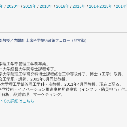
1年
/
2020年
/
2019年
/
2018年
/
2016年
/
2015年
/
2014-2015年
/
201
部教授／内閣府 上席科学技術政策フェロー（非常勤）
大学理工学部管理工学科卒業。
ター大学経営大学院修士課程修了。
大学大学院理工学研究科博士課程経営工学専攻修了。博士（工学）取得。
社会工学系・講師。2002年6月同助教授。
義塾大学理工学部管理工学科・准教授。2011年4月同教授、現在に至る。
府 科学技術・イノベーション推進事務局参事官（インフラ・防災担当）
計解析、品質管理、マーケティング。
いての詳細はこちら