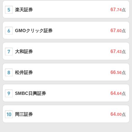
楽天証券
67
.74
点
GMOクリック証券
67
.60
点
大和証券
67
.43
点
松井証券
66
.56
点
SMBC日興証券
64
.64
点
岡三証券
64
.00
点