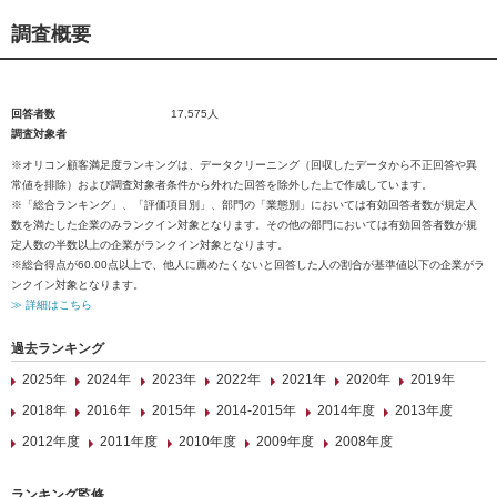
調査概要
回答者数
17,575人
調査対象者
※オリコン顧客満足度ランキングは、データクリーニング（回収したデータから不正回答や異
常値を排除）および調査対象者条件から外れた回答を除外した上で作成しています。
※「総合ランキング」、「評価項目別」、部門の「業態別」においては有効回答者数が規定人
数を満たした企業のみランクイン対象となります。その他の部門においては有効回答者数が規
定人数の半数以上の企業がランクイン対象となります。
※総合得点が60.00点以上で、他人に薦めたくないと回答した人の割合が基準値以下の企業がラ
ンクイン対象となります。
≫ 詳細はこちら
過去ランキング
2025年
2024年
2023年
2022年
2021年
2020年
2019年
2018年
2016年
2015年
2014-2015年
2014年度
2013年度
2012年度
2011年度
2010年度
2009年度
2008年度
ランキング監修