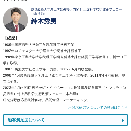
慶應義塾大学理工学部教授／内閣府 上席科学技術政策フェロー
（非常勤）
鈴木秀男
【経歴】
1989年慶應義塾大学理工学部管理工学科卒業。
1992年ロチェスター大学経営大学院修士課程修了。
1996年東京工業大学大学院理工学研究科博士課程経営工学専攻修了。博士（工
学）取得。
1996年筑波大学社会工学系・講師。2002年6月同助教授。
2008年4月慶應義塾大学理工学部管理工学科・准教授。2011年4月同教授、現
在に至る。
2023年4月内閣府 科学技術・イノベーション推進事務局参事官（インフラ・防
災担当）付上席科学技術政策フェロー（非常勤）
研究分野は応用統計解析、品質管理、マーケティング。
≫鈴木研究室についての詳細はこちら
顧客満足度について