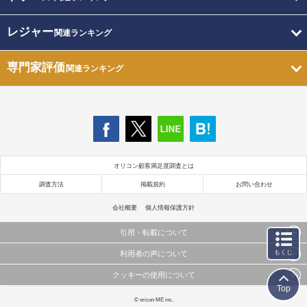
レジャー
関連ランキング
専門家評価
関連ランキング
オリコン顧客満足度調査とは
調査方法
掲載規約
お問い合わせ
会社概要
個人情報保護方針
引用・転載について
もくじ
利用者の声について
当サイトで公開されている情報（文字、写真、イラスト、画像データ等）及びこれらの配置・
編集および構造などについての著作権は株式会社oricon MEに帰属しております。
クッキーの使用について
当サイトに掲載している内容はすべてサービスの利用者が提出された見解・感想です。
これらの情報を権利者の許可なく無断転載・複製などの二次利用を行うことは固く禁じており
Top
弊社が内容について正確性を含め一切保証するものではありません。
ます。
このサイトでは Cookie を使用して、ユーザーに合わせたコンテンツや広告の表示、ソーシャル
© oricon ME inc.
弊社の見解・ 意見ではないことをご理解いただいた上でご覧ください。