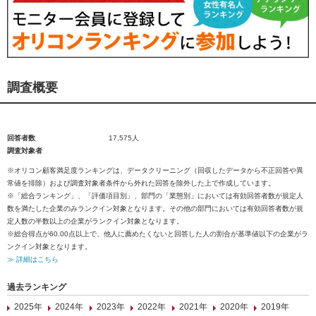
調査概要
回答者数
17,575人
調査対象者
※オリコン顧客満足度ランキングは、データクリーニング（回収したデータから不正回答や異
常値を排除）および調査対象者条件から外れた回答を除外した上で作成しています。
※「総合ランキング」、「評価項目別」、部門の「業態別」においては有効回答者数が規定人
数を満たした企業のみランクイン対象となります。その他の部門においては有効回答者数が規
定人数の半数以上の企業がランクイン対象となります。
※総合得点が60.00点以上で、他人に薦めたくないと回答した人の割合が基準値以下の企業がラ
ンクイン対象となります。
≫ 詳細はこちら
過去ランキング
2025年
2024年
2023年
2022年
2021年
2020年
2019年