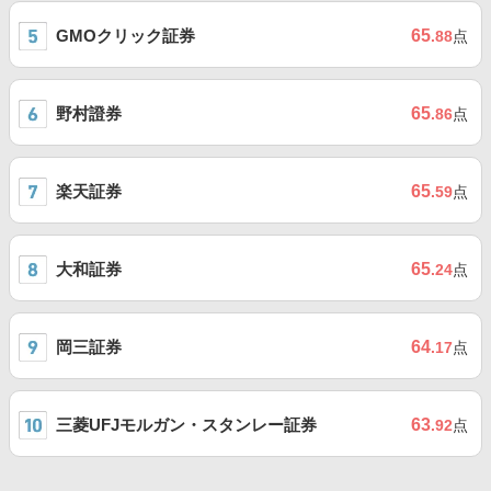
GMOクリック証券
65
.88
点
野村證券
65
.86
点
楽天証券
65
.59
点
大和証券
65
.24
点
岡三証券
64
.17
点
三菱UFJモルガン・スタンレー証券
63
.92
点