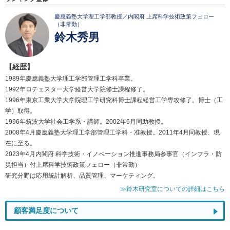
慶應義塾大学理工学部教授／内閣府 上席科学技術政策フェロー
（非常勤）
鈴木秀男
【経歴】
1989年慶應義塾大学理工学部管理工学科卒業。
1992年ロチェスター大学経営大学院修士課程修了。
1996年東京工業大学大学院理工学研究科博士課程経営工学専攻修了。博士（工
学）取得。
1996年筑波大学社会工学系・講師。2002年6月同助教授。
2008年4月慶應義塾大学理工学部管理工学科・准教授。2011年4月同教授、現
在に至る。
2023年4月内閣府 科学技術・イノベーション推進事務局参事官（インフラ・防
災担当）付上席科学技術政策フェロー（非常勤）
研究分野は応用統計解析、品質管理、マーケティング。
≫鈴木研究室についての詳細はこちら
顧客満足度について