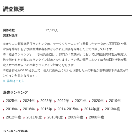
調査概要
回答者数
17,575人
調査対象者
※オリコン顧客満足度ランキングは、データクリーニング（回収したデータから不正回答や異
常値を排除）および調査対象者条件から外れた回答を除外した上で作成しています。
※「総合ランキング」、「評価項目別」、部門の「業態別」においては有効回答者数が規定人
数を満たした企業のみランクイン対象となります。その他の部門においては有効回答者数が規
定人数の半数以上の企業がランクイン対象となります。
※総合得点が60.00点以上で、他人に薦めたくないと回答した人の割合が基準値以下の企業がラ
ンクイン対象となります。
≫ 詳細はこちら
過去ランキング
2025年
2024年
2023年
2022年
2021年
2020年
2019年
2018年
2016年
2015年
2014-2015年
2014年度
2013年度
2012年度
2011年度
2010年度
2009年度
2008年度
ランキング監修