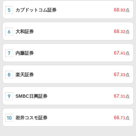
カブドットコム証券
68
.92
点
大和証券
68
.32
点
内藤証券
67
.41
点
楽天証券
67
.33
点
SMBC日興証券
67
.31
点
岩井コスモ証券
66
.71
点