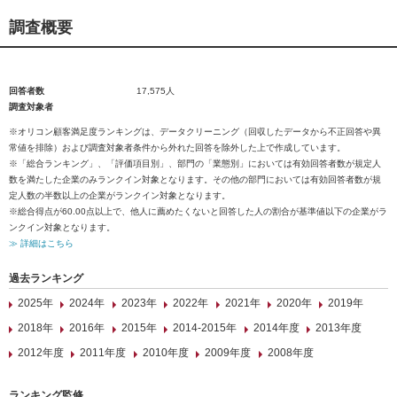
調査概要
回答者数
17,575人
調査対象者
※オリコン顧客満足度ランキングは、データクリーニング（回収したデータから不正回答や異
常値を排除）および調査対象者条件から外れた回答を除外した上で作成しています。
※「総合ランキング」、「評価項目別」、部門の「業態別」においては有効回答者数が規定人
数を満たした企業のみランクイン対象となります。その他の部門においては有効回答者数が規
定人数の半数以上の企業がランクイン対象となります。
※総合得点が60.00点以上で、他人に薦めたくないと回答した人の割合が基準値以下の企業がラ
ンクイン対象となります。
≫ 詳細はこちら
過去ランキング
2025年
2024年
2023年
2022年
2021年
2020年
2019年
2018年
2016年
2015年
2014-2015年
2014年度
2013年度
2012年度
2011年度
2010年度
2009年度
2008年度
ランキング監修