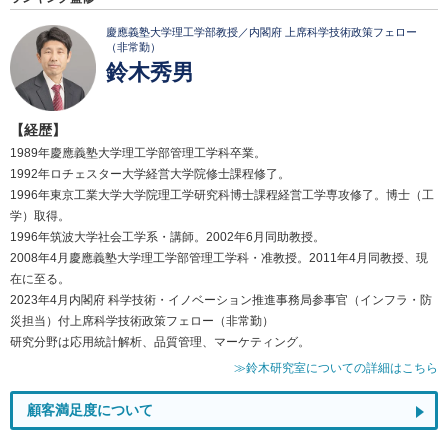
慶應義塾大学理工学部教授／内閣府 上席科学技術政策フェロー
（非常勤）
鈴木秀男
【経歴】
1989年慶應義塾大学理工学部管理工学科卒業。
1992年ロチェスター大学経営大学院修士課程修了。
1996年東京工業大学大学院理工学研究科博士課程経営工学専攻修了。博士（工
学）取得。
1996年筑波大学社会工学系・講師。2002年6月同助教授。
2008年4月慶應義塾大学理工学部管理工学科・准教授。2011年4月同教授、現
在に至る。
2023年4月内閣府 科学技術・イノベーション推進事務局参事官（インフラ・防
災担当）付上席科学技術政策フェロー（非常勤）
研究分野は応用統計解析、品質管理、マーケティング。
≫鈴木研究室についての詳細はこちら
顧客満足度について