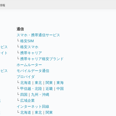
情報
通信
ト
スマホ・携帯通信サービス
└
格安SIM
ービス
└
格安スマホ
サイト
└
携帯キャリア
└
携帯キャリア格安ブランド
ホームルーター
ービス
モバイルデータ通信
ト
プロバイダ
└
北海道
｜
東北
｜
関東
｜
東海
└
甲信越・北陸
｜
近畿
｜
中国
└
四国
｜
九州・沖縄
職
└
広域企業
インターネット回線
遣
└
北海道
｜
東北
｜
関東