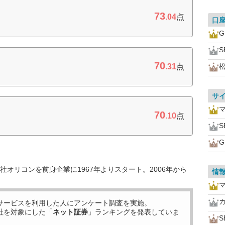
73
.04
点
口
S
70
.31
点
サ
70
.10
点
S
オリコンを前身企業に1967年よりスタート。2006年から
情
サービスを利用した
人にアンケート調査を実施。
社を対象にした「
ネット証券
」ランキングを発表していま
S