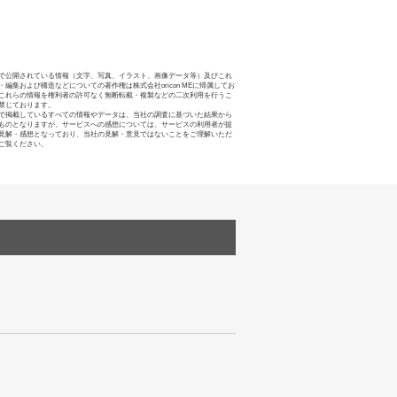
で公開されている情報（文字、写真、イラスト、画像データ等）及びこれ
・編集および構造などについての著作権は株式会社oricon MEに帰属してお
これらの情報を権利者の許可なく無断転載・複製などの二次利用を行うこ
禁じております。
で掲載しているすべての情報やデータは、当社の調査に基づいた結果から
ものとなりますが、サービスへの感想については、サービスの利用者が提
見解・感想となっており、当社の見解・意見ではないことをご理解いただ
ご覧ください。