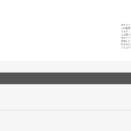
当サイト
らの配置
ります。
とは固く
当サイト
作成した
出された
いた上で