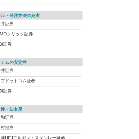
ール・発注方法の充実
松井証券
GMOクリック証券
BI証券
ステムの安定性
松井証券
カブドットコム証券
BI証券
用性・知名度
大和証券
野村證券
三菱UFJモルガン・スタンレー証券