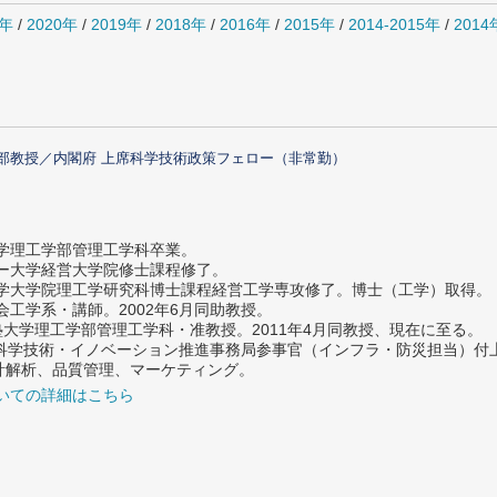
1年
/
2020年
/
2019年
/
2018年
/
2016年
/
2015年
/
2014-2015年
/
201
部教授／内閣府 上席科学技術政策フェロー（非常勤）
大学理工学部管理工学科卒業。
ター大学経営大学院修士課程修了。
大学大学院理工学研究科博士課程経営工学専攻修了。博士（工学）取得。
社会工学系・講師。2002年6月同助教授。
義塾大学理工学部管理工学科・准教授。2011年4月同教授、現在に至る。
府 科学技術・イノベーション推進事務局参事官（インフラ・防災担当）
計解析、品質管理、マーケティング。
いての詳細はこちら