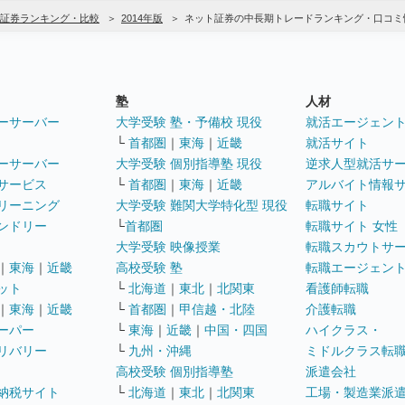
証券ランキング・比較
2014年版
ネット証券の中長期トレードランキング・口コミ
塾
人材
ーサーバー
大学受験 塾・予備校 現役
就活エージェン
└
首都圏
｜
東海
｜
近畿
就活サイト
ーサーバー
大学受験 個別指導塾 現役
逆求人型就活サ
サービス
└
首都圏
｜
東海
｜
近畿
アルバイト情報
リーニング
大学受験 難関大学特化型 現役
転職サイト
ンドリー
└
首都圏
転職サイト 女性
大学受験 映像授業
転職スカウトサ
｜
東海
｜
近畿
高校受験 塾
転職エージェン
ット
└
北海道
｜
東北
｜
北関東
看護師転職
｜
東海
｜
近畿
└
首都圏
｜
甲信越・北陸
介護転職
ーパー
└
東海
｜
近畿
｜
中国・四国
ハイクラス・
リバリー
└
九州・沖縄
ミドルクラス転
高校受験 個別指導塾
派遣会社
納税サイト
└
北海道
｜
東北
｜
北関東
工場・製造業派