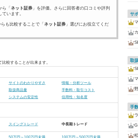
から「
ネット証券
」を評価。さらに回答者の口コミや評判
しています。
サ
からも比較することで「
ネット証券
」選びにお役立てくだ
S
取
て比較することが出来ます。
S
サイトのわかりやすさ
情報・分析ツール
取扱商品量
手数料・取引コスト
システムの安定性
信用性・知名度
手
スイングトレード
中長期トレード
50万円～100万円未満
100万円～500万円未満