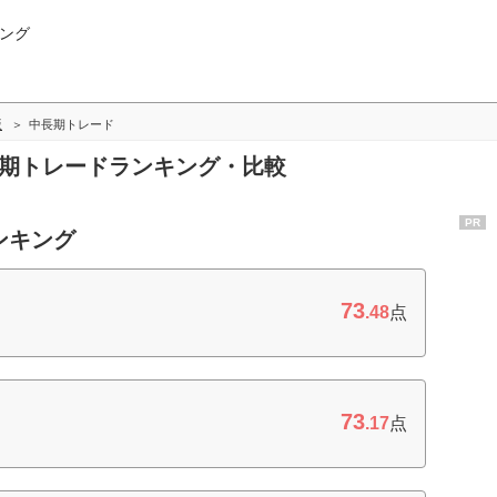
ング
版
中長期トレード
長期トレードランキング・比較
PR
ンキング
73
.48
点
73
.17
点