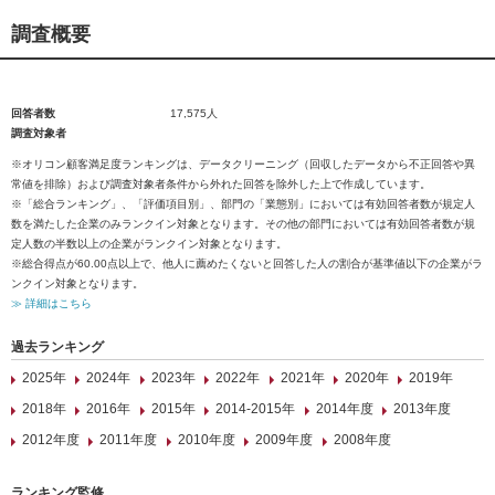
調査概要
回答者数
17,575人
調査対象者
※オリコン顧客満足度ランキングは、データクリーニング（回収したデータから不正回答や異
常値を排除）および調査対象者条件から外れた回答を除外した上で作成しています。
※「総合ランキング」、「評価項目別」、部門の「業態別」においては有効回答者数が規定人
数を満たした企業のみランクイン対象となります。その他の部門においては有効回答者数が規
定人数の半数以上の企業がランクイン対象となります。
※総合得点が60.00点以上で、他人に薦めたくないと回答した人の割合が基準値以下の企業がラ
ンクイン対象となります。
≫ 詳細はこちら
過去ランキング
2025年
2024年
2023年
2022年
2021年
2020年
2019年
2018年
2016年
2015年
2014-2015年
2014年度
2013年度
2012年度
2011年度
2010年度
2009年度
2008年度
ランキング監修