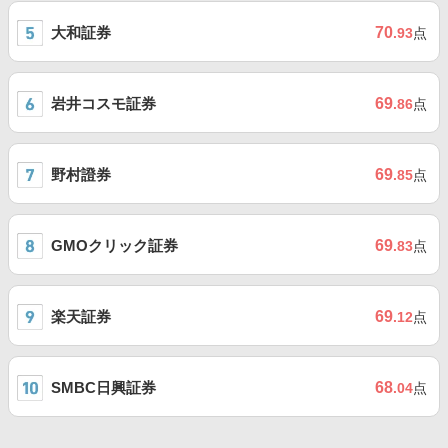
大和証券
70
.93
点
岩井コスモ証券
69
.86
点
野村證券
69
.85
点
GMOクリック証券
69
.83
点
楽天証券
69
.12
点
SMBC日興証券
68
.04
点