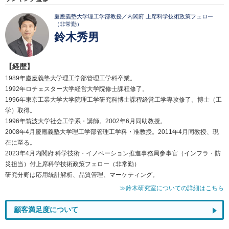
慶應義塾大学理工学部教授／内閣府 上席科学技術政策フェロー
（非常勤）
鈴木秀男
【経歴】
1989年慶應義塾大学理工学部管理工学科卒業。
1992年ロチェスター大学経営大学院修士課程修了。
1996年東京工業大学大学院理工学研究科博士課程経営工学専攻修了。博士（工
学）取得。
1996年筑波大学社会工学系・講師。2002年6月同助教授。
2008年4月慶應義塾大学理工学部管理工学科・准教授。2011年4月同教授、現
在に至る。
2023年4月内閣府 科学技術・イノベーション推進事務局参事官（インフラ・防
災担当）付上席科学技術政策フェロー（非常勤）
研究分野は応用統計解析、品質管理、マーケティング。
≫鈴木研究室についての詳細はこちら
顧客満足度について