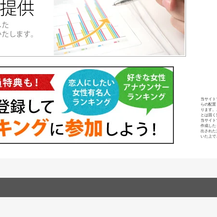
当サイト
らの配置
ります。
とは固く
当サイト
作成した
出された
いた上で