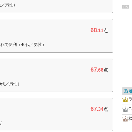
代／男性）
PR
68
.11
点
れて便利（40代／男性）
67
.66
点
0代／男性）
取
67
.34
点
性）