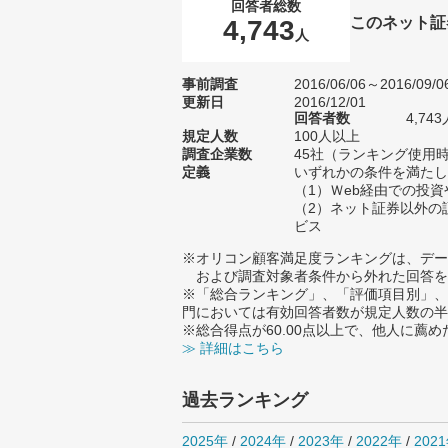
回答者総数
このネット証
4,743
人
事前調査
2016/06/06～2016/09/0
更新日
2016/12/01
回答者数
4,7
規定人数
100人以上
調査企業数
45社（ランキング使用時
定義
いずれかの条件を満たし
（1）Ｗeb経由での投
（2）ネット証券以外の
ビス
※オリコン顧客満足度ランキングは、デー
および調査対象者条件から外れた回答を
※「総合ランキング」、「評価項目別」、
門においては有効回答者数が規定人数の半
※総合得点が60.00点以上で、他人に
≫ 詳細はこちら
過去ランキング
2025年
/
2024年
/
2023年
/
2022年
/
202