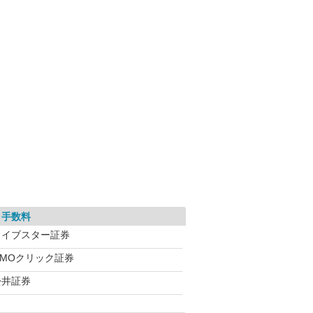
引手数料
ライブスター証券
GMOクリック証券
松井証券