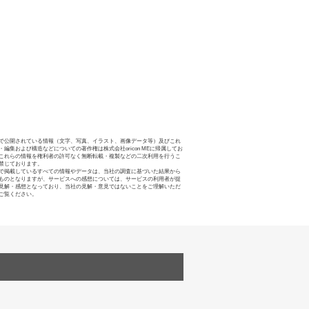
で公開されている情報（文字、写真、イラスト、画像データ等）及びこれ
・編集および構造などについての著作権は株式会社oricon MEに帰属してお
これらの情報を権利者の許可なく無断転載・複製などの二次利用を行うこ
禁じております。
で掲載しているすべての情報やデータは、当社の調査に基づいた結果から
ものとなりますが、サービスへの感想については、サービスの利用者が提
見解・感想となっており、当社の見解・意見ではないことをご理解いただ
ご覧ください。