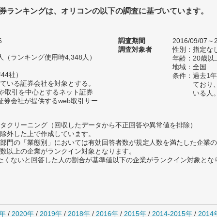
券ランキングは、オリコンの以下の調査に基づいています。
6
調査期間
2016/09/07～2
調査対象者
性別：指定な
43人（ランキング使用時4,348人）
年齢：20歳以
地域：全国
44社）
条件：過去1
ている証券会社を対象とする。
ており
資や取引を中心とするネット証券
いる人
証券会社が提供するweb取引サー
タクリーニング（回収したデータから不正回答や異常値を排除）
除外した上で作成しています。
部門の「業態別」においては有効回答者数が規定人数を満たした企業の
数以上の企業がランクイン対象となります。
薦めたくないと回答した人の割合が基準値以下の企業がランクイン対象とな
1年
/
2020年
/
2019年
/
2018年
/
2016年
/
2015年
/
2014-2015年
/
201