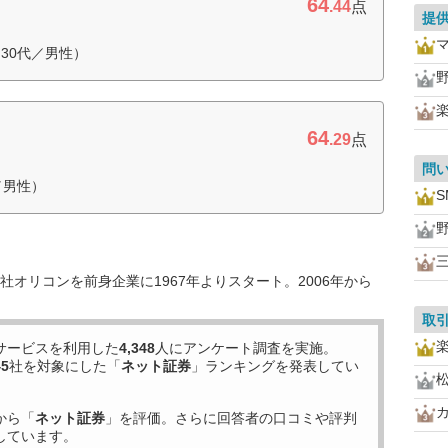
64
.44
点
提
30代／男性）
64
.29
点
問
／男性）
S
オリコンを前身企業に1967年よりスタート。2006年から
取
サービスを利用した
4,348
人にアンケート調査を実施。
45
社を対象にした「
ネット証券
」ランキングを発表してい
から「
ネット証券
」を評価。さらに回答者の口コミや評判
しています。