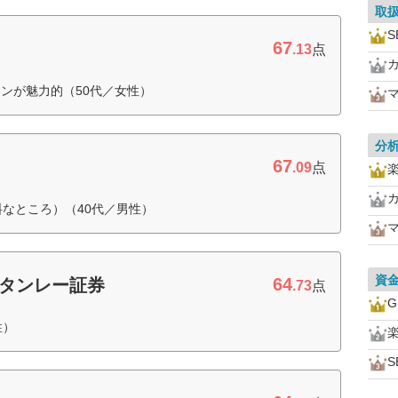
取
S
67
.13
点
ンが魅力的（50代／女性）
分
67
.09
点
料なところ）（40代／男性）
資
64
スタンレー証券
.73
点
性）
S