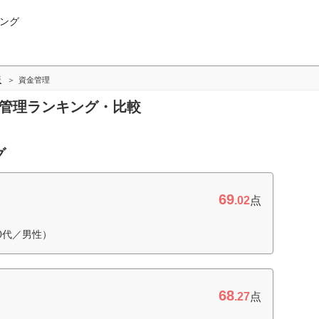
ング
版
資金管理
金管理ランキング・比較
グ
69
.02
点
0代／男性）
68
.27
点