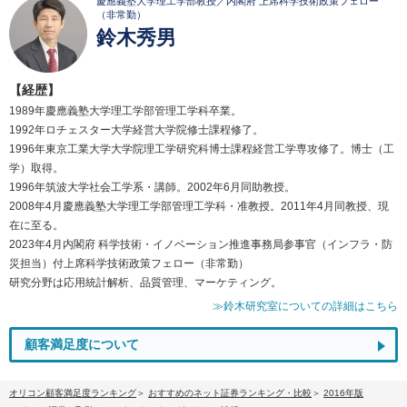
慶應義塾大学理工学部教授／内閣府 上席科学技術政策フェロー
（非常勤）
鈴木秀男
【経歴】
1989年慶應義塾大学理工学部管理工学科卒業。
1992年ロチェスター大学経営大学院修士課程修了。
1996年東京工業大学大学院理工学研究科博士課程経営工学専攻修了。博士（工
学）取得。
1996年筑波大学社会工学系・講師。2002年6月同助教授。
2008年4月慶應義塾大学理工学部管理工学科・准教授。2011年4月同教授、現
在に至る。
2023年4月内閣府 科学技術・イノベーション推進事務局参事官（インフラ・防
災担当）付上席科学技術政策フェロー（非常勤）
研究分野は応用統計解析、品質管理、マーケティング。
≫鈴木研究室についての詳細はこちら
顧客満足度について
オリコン顧客満足度ランキング
おすすめのネット証券ランキング・比較
2016年版