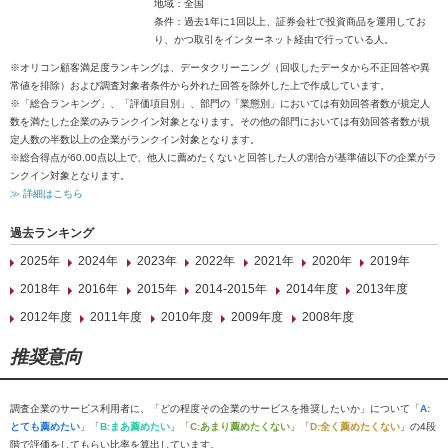
地域：全国
条件：過去1年に1回以上、証券会社で投資商品を運用してお
り、かつ取引をインターネット経由で行っている人。
※オリコン顧客満足度ランキングは、データクリーニング（回収したデータから不正回答や異
常値を排除）および調査対象者条件から外れた回答を除外した上で作成しています。
※「総合ランキング」、「評価項目別」、部門の「業態別」においては有効回答者数が規定人
数を満たした企業のみランクイン対象となります。その他の部門においては有効回答者数が規
定人数の半数以上の企業がランクイン対象となります。
※総合得点が60.00点以上で、他人に薦めたくないと回答した人の割合が基準値以下の企業がラ
ンクイン対象となります。
≫ 詳細はこちら
過去ランキング
2025年
2024年
2023年
2022年
2021年
2020年
2019年
2018年
2016年
2015年
2014-2015年
2014年度
2013年度
2012年度
2011年度
2010年度
2009年度
2008年度
推奨意向
調査企業のサービス利用者に、「どの程度その企業のサービスを推奨したいか」について「
A:
とても薦めたい
」「
B:まあ薦めたい
」「
C:あまり薦めたくない
」「
D:全く薦めたくない
」の4段
階で評価をしてもらい比率を算出しています。