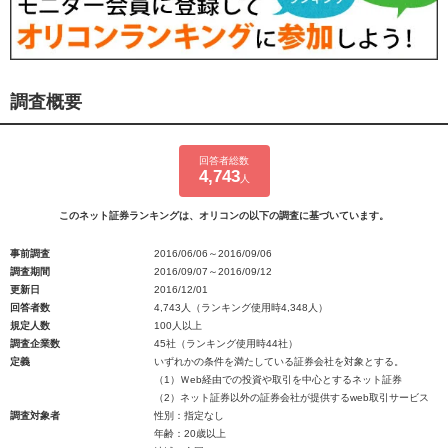
調査概要
回答者総数
4,743
人
このネット証券ランキングは、オリコンの以下の調査に基づいています。
事前調査
2016/06/06～2016/09/06
調査期間
2016/09/07～2016/09/12
更新日
2016/12/01
回答者数
4,743人（ランキング使用時4,348人）
規定人数
100人以上
調査企業数
45社（ランキング使用時44社）
定義
いずれかの条件を満たしている証券会社を対象とする。
（1）Ｗeb経由での投資や取引を中心とするネット証券
（2）ネット証券以外の証券会社が提供するweb取引サービス
調査対象者
性別：指定なし
年齢：20歳以上