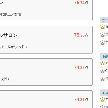
75
ン
.74
点
0代以上／女性）
サ
75
ルサロン
.36
点
ある（50代／女性）
予
74
.38
点
／女性）
エ
74
.37
点