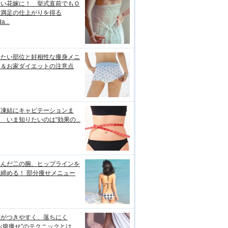
しい花嫁に！ 挙式直前でもＯ
＆満足の仕上がりを得る
a...
せたい部位と好相性な痩身メニ
ー＆お家ダイエットの注意点
肪凍結にキャビテーションま
 いま知りたいのは“効果の...
るんだ二の腕、ヒップラインを
締める！ 部分痩せメニュー
肪がつきやすく、落ちにく
お腹痩せ”のテクニックとは