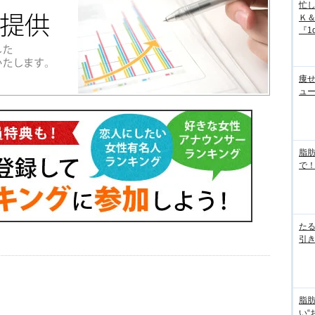
忙
Ｋ
『1d
痩
ュ
脂
で！
た
引き
脂
い“