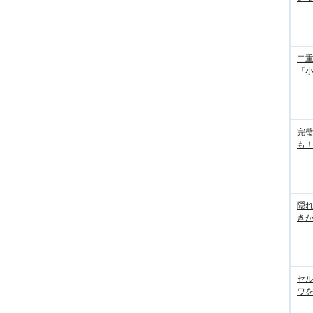
二重
「
完
も！
隠れ
き
セル
ワを