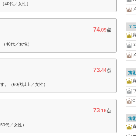
（40代／女性）
エ
74
.09
点
（40代／女性）
73
.44
点
施
す。（60代以上／女性）
73
.16
点
施
50代／女性）