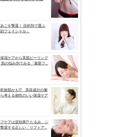
あごを撃退！ 目的別で選ぶ
小顔フェイシャル」
璧保湿ケアから美肌ピーリング
 肌の悩み別でみる「最新フ...
乾燥肌かも!? 美容成分の働
から考える相性のいい保湿ケア
フケアは逆効果!? たるみ、シ
撃退する正しい「リフトア...