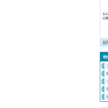
大人
の
記
特