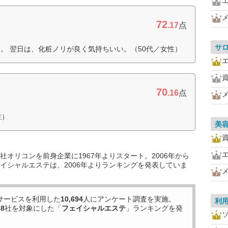
72
.17
点
サ
。 翌日は、化粧ノリが良く気持ちいい。（50代／女性）
70
.16
点
性）
美
オリコンを前身企業に1967年よりスタート。2006年から
イシャルエステは、2006年よりランキングを発表していま
サービスを利用した
10,694
人にアンケート調査を実施。
利
68
社を対象にした「
フェイシャルエステ
」ランキングを発