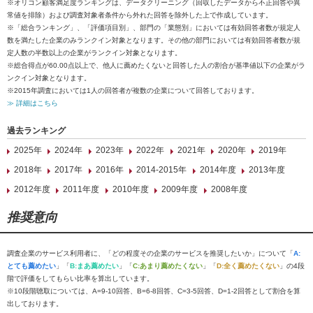
※オリコン顧客満足度ランキングは、データクリーニング（回収したデータから不正回答や異
常値を排除）および調査対象者条件から外れた回答を除外した上で作成しています。
※「総合ランキング」、「評価項目別」、部門の「業態別」においては有効回答者数が規定人
数を満たした企業のみランクイン対象となります。その他の部門においては有効回答者数が規
定人数の半数以上の企業がランクイン対象となります。
※総合得点が60.00点以上で、他人に薦めたくないと回答した人の割合が基準値以下の企業がラ
ンクイン対象となります。
※2015年調査においては1人の回答者が複数の企業について回答しております。
≫ 詳細はこちら
過去ランキング
2025年
2024年
2023年
2022年
2021年
2020年
2019年
2018年
2017年
2016年
2014-2015年
2014年度
2013年度
2012年度
2011年度
2010年度
2009年度
2008年度
推奨意向
調査企業のサービス利用者に、「どの程度その企業のサービスを推奨したいか」について「
A:
とても薦めたい
」「
B:まあ薦めたい
」「
C:あまり薦めたくない
」「
D:全く薦めたくない
」の4段
階で評価をしてもらい比率を算出しています。
※10段階聴取については、A=9-10回答、B=6-8回答、C=3-5回答、D=1-2回答として割合を算
出しております。