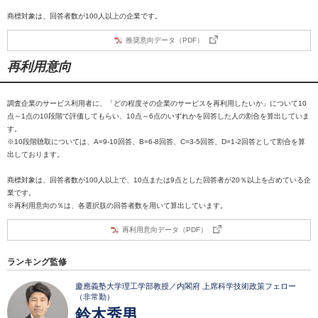
商標対象は、回答者数が100人以上の企業です。
推奨意向データ（PDF）
再利用意向
調査企業のサービス利用者に、「どの程度その企業のサービスを再利用したいか」について10
点～1点の10段階で評価してもらい、10点～6点のいずれかを回答した人の割合を算出していま
す。
※10段階聴取については、A=9-10回答、B=6-8回答、C=3-5回答、D=1-2回答として割合を算
出しております。
商標対象は、回答者数が100人以上で、10点または9点とした回答者が20％以上を占めている企
業です。
※再利用意向の％は、各選択肢の回答者数を用いて算出しています。
再利用意向データ（PDF）
ランキング監修
慶應義塾大学理工学部教授／内閣府 上席科学技術政策フェロー
（非常勤）
鈴木秀男