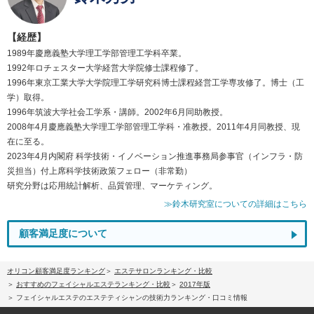
【経歴】
1989年慶應義塾大学理工学部管理工学科卒業。
1992年ロチェスター大学経営大学院修士課程修了。
1996年東京工業大学大学院理工学研究科博士課程経営工学専攻修了。博士（工
学）取得。
1996年筑波大学社会工学系・講師。2002年6月同助教授。
2008年4月慶應義塾大学理工学部管理工学科・准教授。2011年4月同教授、現
在に至る。
2023年4月内閣府 科学技術・イノベーション推進事務局参事官（インフラ・防
災担当）付上席科学技術政策フェロー（非常勤）
研究分野は応用統計解析、品質管理、マーケティング。
≫鈴木研究室についての詳細はこちら
顧客満足度について
オリコン顧客満足度ランキング
エステサロンランキング・比較
おすすめのフェイシャルエステランキング・比較
2017年版
フェイシャルエステのエステティシャンの技術力ランキング・口コミ情報