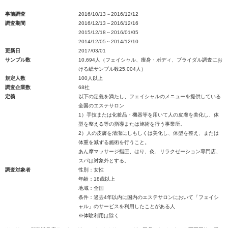
事前調査
2016/10/13～2016/12/12
調査期間
2016/12/13～2016/12/16
2015/12/18～2016/01/05
2014/12/05～2014/12/10
更新日
2017/03/01
サンプル数
10,694人（フェイシャル、痩身・ボディ、ブライダル調査にお
ける総サンプル数25,004人）
規定人数
100人以上
調査企業数
68社
定義
以下の定義を満たし、フェイシャルのメニューを提供している
全国のエステサロン
1）手技または化粧品・機器等を用いて人の皮膚を美化し、体
型を整える等の指導または施術を行う事業所。
2）人の皮膚を清潔にしもしくは美化し、体型を整え、または
体重を減ずる施術を行うこと。
あん摩マッサージ指圧、はり、灸、リラクゼーション専門店、
スパは対象外とする。
調査対象者
性別：女性
年齢：18歳以上
地域：全国
条件：過去4年以内に国内のエステサロンにおいて「フェイシ
ャル」のサービスを利用したことがある人
※体験利用は除く