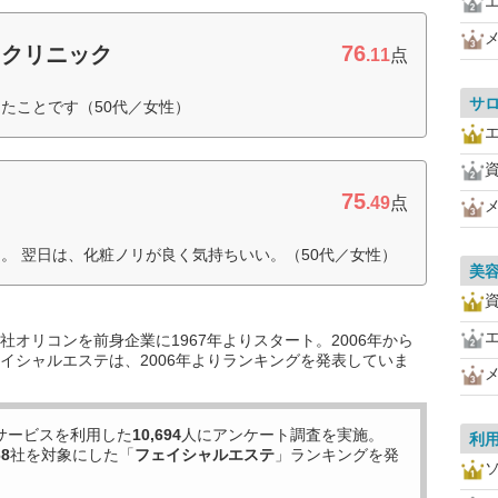
76
ィクリニック
.11
点
サ
たことです（50代／女性）
75
.49
点
。 翌日は、化粧ノリが良く気持ちいい。（50代／女性）
美
オリコンを前身企業に1967年よりスタート。2006年から
イシャルエステは、2006年よりランキングを発表していま
サービスを利用した
10,694
人にアンケート調査を実施。
利
68
社を対象にした「
フェイシャルエステ
」ランキングを発