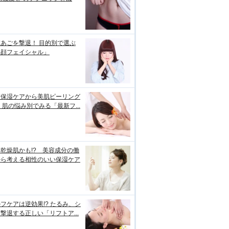
あごを撃退！ 目的別で選ぶ
小顔フェイシャル」
璧保湿ケアから美肌ピーリング
 肌の悩み別でみる「最新フ...
乾燥肌かも!? 美容成分の働
から考える相性のいい保湿ケア
フケアは逆効果!? たるみ、シ
撃退する正しい「リフトア...