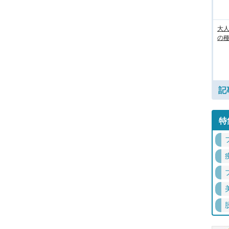
大人
の
記
特