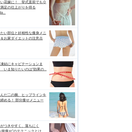
しい花嫁に！ 挙式直前でもＯ
＆満足の仕上がりを得る
a...
せたい部位と好相性な痩身メニ
ー＆お家ダイエットの注意点
肪凍結にキャビテーションま
 いま知りたいのは“効果の...
るんだ二の腕、ヒップラインを
締める！ 部分痩せメニュー
肪がつきやすく、落ちにく
お腹痩せ”のテクニックとは