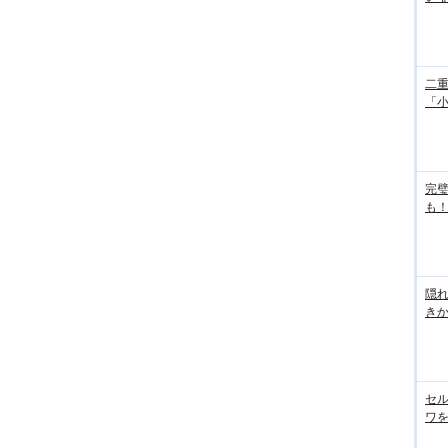
二重
「
完
も！
隠れ
き
セル
ワを