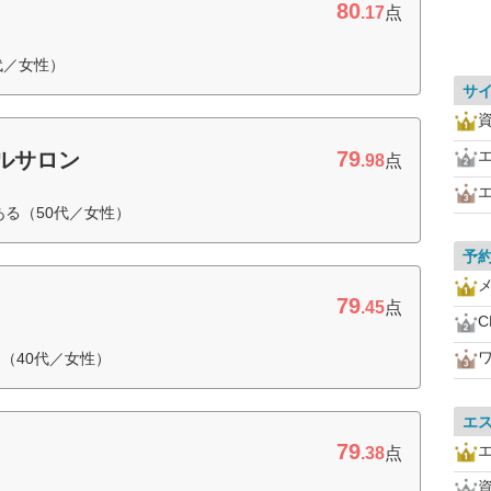
80
.17
点
代／女性）
サ
79
ルサロン
.98
点
ある（50代／女性）
予
79
.45
点
（40代／女性）
エ
79
.38
点