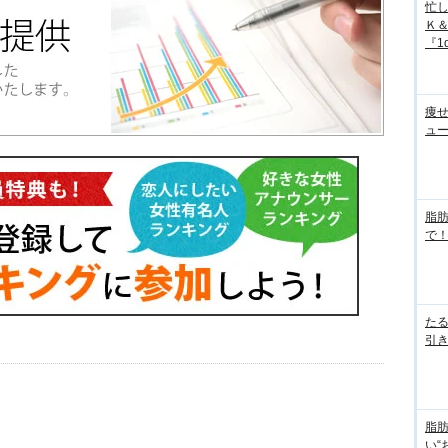
忙
Ｋ
『1d
痩
ュ
脂
で！
た
引き
脂
い“