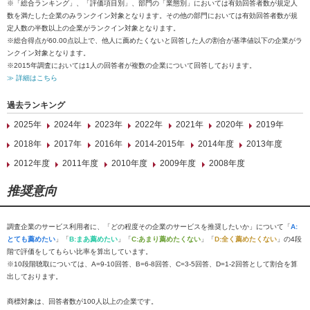
※「総合ランキング」、「評価項目別」、部門の「業態別」においては有効回答者数が規定人
数を満たした企業のみランクイン対象となります。その他の部門においては有効回答者数が規
定人数の半数以上の企業がランクイン対象となります。
※総合得点が60.00点以上で、他人に薦めたくないと回答した人の割合が基準値以下の企業がラ
ンクイン対象となります。
※2015年調査においては1人の回答者が複数の企業について回答しております。
≫ 詳細はこちら
過去ランキング
2025年
2024年
2023年
2022年
2021年
2020年
2019年
2018年
2017年
2016年
2014-2015年
2014年度
2013年度
2012年度
2011年度
2010年度
2009年度
2008年度
推奨意向
調査企業のサービス利用者に、「どの程度その企業のサービスを推奨したいか」について「
A:
とても薦めたい
」「
B:まあ薦めたい
」「
C:あまり薦めたくない
」「
D:全く薦めたくない
」の4段
階で評価をしてもらい比率を算出しています。
※10段階聴取については、A=9-10回答、B=6-8回答、C=3-5回答、D=1-2回答として割合を算
出しております。
商標対象は、回答者数が100人以上の企業です。