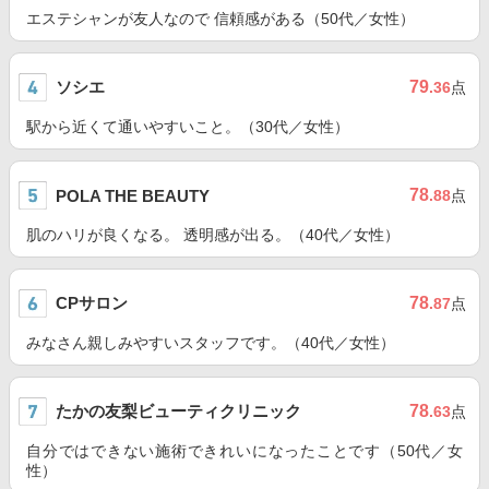
エステシャンが友人なので 信頼感がある（50代／女性）
ソシエ
79
.36
点
駅から近くて通いやすいこと。（30代／女性）
78
POLA THE BEAUTY
.88
点
肌のハリが良くなる。 透明感が出る。（40代／女性）
CPサロン
78
.87
点
みなさん親しみやすいスタッフです。（40代／女性）
たかの友梨ビューティクリニック
78
.63
点
自分ではできない施術できれいになったことです（50代／女
性）