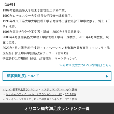
【経歴】
1989年慶應義塾大学理工学部管理工学科卒業。
1992年ロチェスター大学経営大学院修士課程修了。
1996年東京工業大学大学院理工学研究科博士課程経営工学専攻修了。博士（工
学）取得。
1996年筑波大学社会工学系・講師。2002年6月同助教授。
2008年4月慶應義塾大学理工学部管理工学科・准教授。2011年4月同教授、現
在に至る。
2023年4月内閣府 科学技術・イノベーション推進事務局参事官（インフラ・防
災担当）付上席科学技術政策フェロー（非常勤）
研究分野は応用統計解析、品質管理、マーケティング。
≫鈴木研究室についての詳細はこちら
顧客満足度について
オリコン顧客満足度ランキング
エステサロンランキング・比較
おすすめのフェイシャルエステランキング・比較
2017年版
フェイシャルエステのサロンの雰囲気ランキング・口コミ情報
オリコン顧客満足度
ランキング一覧