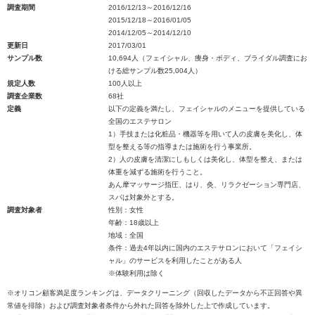
調査期間
2016/12/13～2016/12/16
2015/12/18～2016/01/05
2014/12/05～2014/12/10
更新日
2017/03/01
サンプル数
10,694人（フェイシャル、痩身・ボディ、ブライダル調査にお
ける総サンプル数25,004人）
規定人数
100人以上
調査企業数
68社
定義
以下の定義を満たし、フェイシャルのメニューを提供している
全国のエステサロン
1）手技または化粧品・機器等を用いて人の皮膚を美化し、体
型を整える等の指導または施術を行う事業所。
2）人の皮膚を清潔にしもしくは美化し、体型を整え、または
体重を減ずる施術を行うこと。
あん摩マッサージ指圧、はり、灸、リラクゼーション専門店、
スパは対象外とする。
調査対象者
性別：女性
年齢：18歳以上
地域：全国
条件：過去4年以内に国内のエステサロンにおいて「フェイシ
ャル」のサービスを利用したことがある人
※体験利用は除く
※オリコン顧客満足度ランキングは、データクリーニング（回収したデータから不正回答や異
常値を排除）および調査対象者条件から外れた回答を除外した上で作成しています。