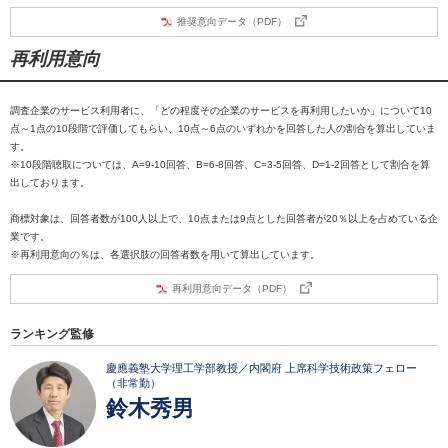
推奨意向データ（PDF）
再利用意向
調査企業のサービス利用者に、「どの程度その企業のサービスを再利用したいか」について10
点～1点の10段階で評価してもらい、10点～6点のいずれかを回答した人の割合を算出していま
す。
※10段階聴取については、A=9-10回答、B=6-8回答、C=3-5回答、D=1-2回答として割合を算
出しております。
商標対象は、回答者数が100人以上で、10点または9点とした回答者が20％以上を占めている企
業です。
※再利用意向の％は、各選択肢の回答者数を用いて算出しています。
再利用意向データ（PDF）
ランキング監修
慶應義塾大学理工学部教授／内閣府 上席科学技術政策フェロー
（非常勤）
鈴木秀男