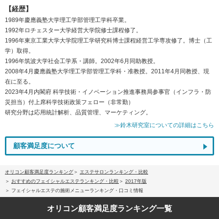
【経歴】
1989年慶應義塾大学理工学部管理工学科卒業。
1992年ロチェスター大学経営大学院修士課程修了。
1996年東京工業大学大学院理工学研究科博士課程経営工学専攻修了。博士（工
学）取得。
1996年筑波大学社会工学系・講師。2002年6月同助教授。
2008年4月慶應義塾大学理工学部管理工学科・准教授。2011年4月同教授、現
在に至る。
2023年4月内閣府 科学技術・イノベーション推進事務局参事官（インフラ・防
災担当）付上席科学技術政策フェロー（非常勤）
研究分野は応用統計解析、品質管理、マーケティング。
≫鈴木研究室についての詳細はこちら
顧客満足度について
オリコン顧客満足度ランキング
エステサロンランキング・比較
おすすめのフェイシャルエステランキング・比較
2017年版
フェイシャルエステの施術メニューランキング・口コミ情報
オリコン顧客満足度
ランキング一覧