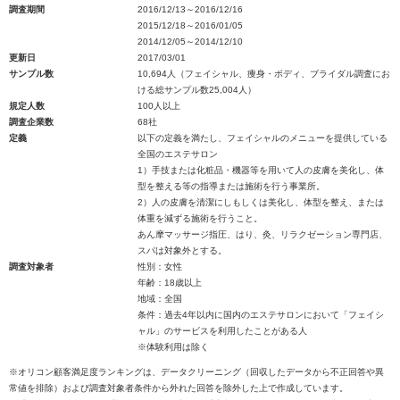
調査期間
2016/12/13～2016/12/16
2015/12/18～2016/01/05
2014/12/05～2014/12/10
更新日
2017/03/01
サンプル数
10,694人（フェイシャル、痩身・ボディ、ブライダル調査にお
ける総サンプル数25,004人）
規定人数
100人以上
調査企業数
68社
定義
以下の定義を満たし、フェイシャルのメニューを提供している
全国のエステサロン
1）手技または化粧品・機器等を用いて人の皮膚を美化し、体
型を整える等の指導または施術を行う事業所。
2）人の皮膚を清潔にしもしくは美化し、体型を整え、または
体重を減ずる施術を行うこと。
あん摩マッサージ指圧、はり、灸、リラクゼーション専門店、
スパは対象外とする。
調査対象者
性別：女性
年齢：18歳以上
地域：全国
条件：過去4年以内に国内のエステサロンにおいて「フェイシ
ャル」のサービスを利用したことがある人
※体験利用は除く
※オリコン顧客満足度ランキングは、データクリーニング（回収したデータから不正回答や異
常値を排除）および調査対象者条件から外れた回答を除外した上で作成しています。