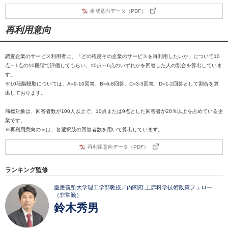
推奨意向データ（PDF）
再利用意向
調査企業のサービス利用者に、「どの程度その企業のサービスを再利用したいか」について10
点～1点の10段階で評価してもらい、10点～6点のいずれかを回答した人の割合を算出していま
す。
※10段階聴取については、A=9-10回答、B=6-8回答、C=3-5回答、D=1-2回答として割合を算
出しております。
商標対象は、回答者数が100人以上で、10点または9点とした回答者が20％以上を占めている企
業です。
※再利用意向の％は、各選択肢の回答者数を用いて算出しています。
再利用意向データ（PDF）
ランキング監修
慶應義塾大学理工学部教授／内閣府 上席科学技術政策フェロー
（非常勤）
鈴木秀男