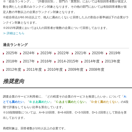
※「総合ランキング」、「評価項目別」、部門の「業態別」においては有効回答者数が規定人
数を満たした企業のみランクイン対象となります。その他の部門においては有効回答者数が規
定人数の半数以上の企業がランクイン対象となります。
※総合得点が60.00点以上で、他人に薦めたくないと回答した人の割合が基準値以下の企業がラ
ンクイン対象となります。
※2015年調査においては1人の回答者が複数の企業について回答しております。
≫ 詳細はこちら
過去ランキング
2025年
2024年
2023年
2022年
2021年
2020年
2019年
2018年
2017年
2016年
2014-2015年
2014年度
2013年度
2012年度
2011年度
2010年度
2009年度
2008年度
推奨意向
調査企業のサービス利用者に、「どの程度その企業のサービスを推奨したいか」について「
A:
とても薦めたい
」「
B:まあ薦めたい
」「
C:あまり薦めたくない
」「
D:全く薦めたくない
」の4段
階で評価をしてもらい比率を算出しています。
※10段階聴取については、A=9-10回答、B=6-8回答、C=3-5回答、D=1-2回答として割合を算
出しております。
商標対象は、回答者数が100人以上の企業です。