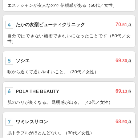
エステシャンが友人なので 信頼感がある（50代／女性）
たかの友梨ビューティクリニック
70
.51
点
自分ではできない施術できれいになったことです（50代／女
性）
ソシエ
69
.30
点
駅から近くて通いやすいこと。（30代／女性）
69
POLA THE BEAUTY
.13
点
肌のハリが良くなる。 透明感が出る。（40代／女性）
ワミレスサロン
68
.93
点
肌トラブルがほとんどない。（30代／女性）