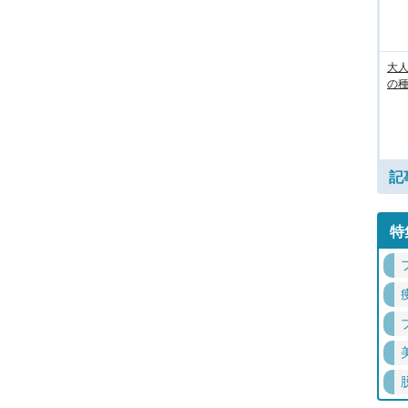
大人
の
記
特