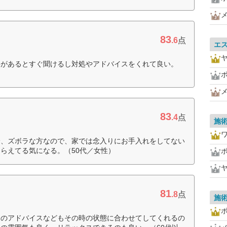
83
.6
点
エ
事があるとすぐ聞けるし対処やアドバイスをくれて良い。
83
.4
点
施
身、ズボラな方なので、家では念入りにお手入れをしてない
らえてる気になる。（50代／女性）
81
.8
点
施
アのアドバイスなどもその時の状態に合わせてしてくれるの