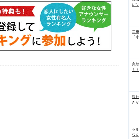
い“
二重
「
完
も！
隠れ
き
セル
ワを