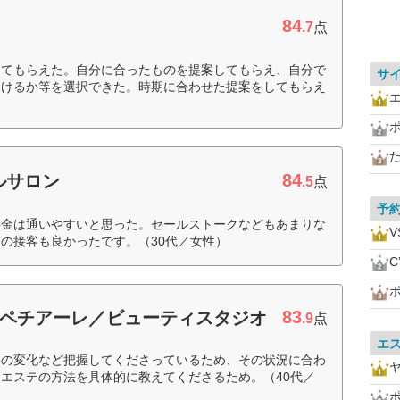
84
.7
点
してもらえた。自分に合ったものを提案してもらえ、自分で
サ
つけるか等を選択できた。時期に合わせた提案をしてもらえ
）
84
ルサロン
.5
点
予
料金は通いやすいと思った。セールストークなどもあまりな
V
の接客も良かったです。（30代／女性）
C
83
 スペチアーレ／ビューティスタジオ
.9
点
エ
事の変化など把握してくださっているため、その状況に合わ
エステの方法を具体的に教えてくださるため。（40代／