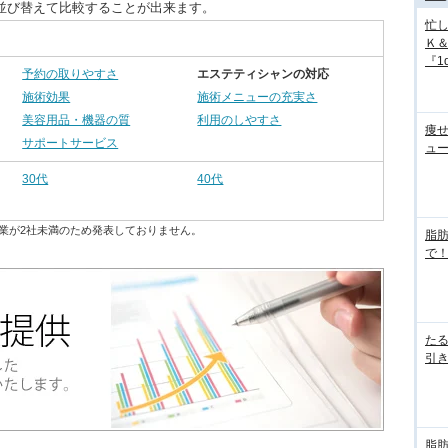
並び替えて比較することが出来ます。
忙
Ｋ
『1d
予約の取りやすさ
エステティシャンの対応
施術効果
施術メニューの充実さ
美容用品・機器の質
利用のしやすさ
痩
サポートサービス
ュ
30代
40代
業が2社未満のため発表しておりません。
脂
で！
た
引き
脂