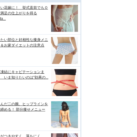
しい花嫁に！ 挙式直前でもＯ
＆満足の仕上がりを得る
a...
せたい部位と好相性な痩身メニ
ー＆お家ダイエットの注意点
肪凍結にキャビテーションま
 いま知りたいのは“効果の...
るんだ二の腕、ヒップラインを
締める！ 部分痩せメニュー
肪がつきやすく、落ちにく