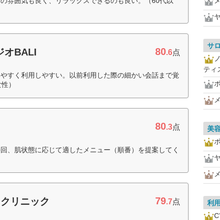
の雰囲気も良く、リラックスできるのも良い。（60代以
サ
80
オBALI
.6
点
ティ
みやすく利用しやすい。以前利用した際の細かい会話まで覚
女性）
80
.3
点
美
毎回、肌状態に応じて適したメニュー（順番）を提案してく
79
ィクリニック
.7
点
利
C