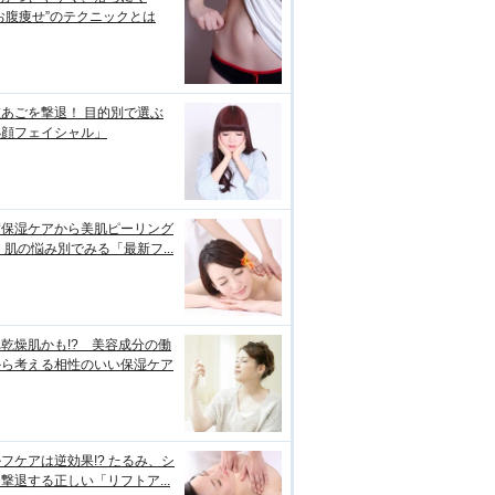
お腹痩せ”のテクニックとは
あごを撃退！ 目的別で選ぶ
小顔フェイシャル」
璧保湿ケアから美肌ピーリング
 肌の悩み別でみる「最新フ...
乾燥肌かも!? 美容成分の働
から考える相性のいい保湿ケア
フケアは逆効果!? たるみ、シ
撃退する正しい「リフトア...