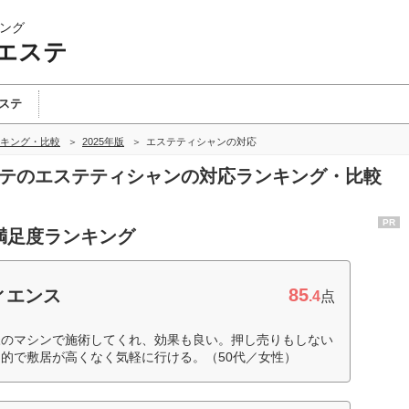
ング
エステ
ステ
キング・比較
2025年版
エステティシャンの対応
ステのエステティシャンの対応ランキング・比較
PR
満足度ランキング
85
ィエンス
.4
点
様のマシンで施術してくれ、効果も良い。押し売りもしない
的で敷居が高くなく気軽に行ける。（50代／女性）