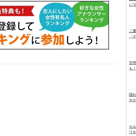
い“
二重
「
完
も！
隠れ
き
セル
ワを