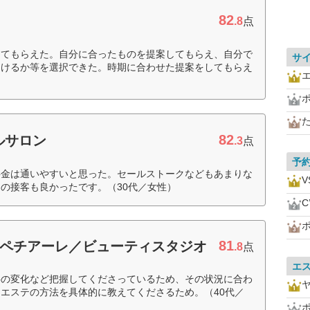
82
.8
点
してもらえた。自分に合ったものを提案してもらえ、自分で
サ
つけるか等を選択できた。時期に合わせた提案をしてもらえ
）
82
ルサロン
.3
点
予
料金は通いやすいと思った。セールストークなどもあまりな
V
の接客も良かったです。（30代／女性）
C
81
 スペチアーレ／ビューティスタジオ
.8
点
エ
事の変化など把握してくださっているため、その状況に合わ
エステの方法を具体的に教えてくださるため。（40代／