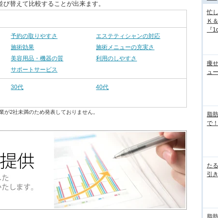
並び替えて比較することが出来ます。
忙
Ｋ
『1d
予約の取りやすさ
エステティシャンの対応
施術効果
施術メニューの充実さ
美容用品・機器の質
利用のしやすさ
痩
サポートサービス
ュ
30代
40代
業が2社未満のため発表しておりません。
脂
で！
た
引き
脂