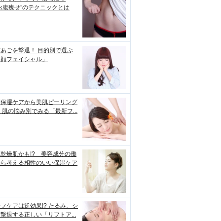
お腹痩せ”のテクニックとは
あごを撃退！ 目的別で選ぶ
小顔フェイシャル」
璧保湿ケアから美肌ピーリング
 肌の悩み別でみる「最新フ...
乾燥肌かも!? 美容成分の働
から考える相性のいい保湿ケア
フケアは逆効果!? たるみ、シ
撃退する正しい「リフトア...