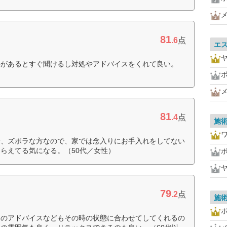
81
.6
点
エ
事があるとすぐ聞けるし対処やアドバイスをくれて良い。
81
.4
点
施
身、ズボラな方なので、家では念入りにお手入れをしてない
らえてる気になる。（50代／女性）
79
.2
点
施
アのアドバイスなどもその時の状態に合わせてしてくれるの