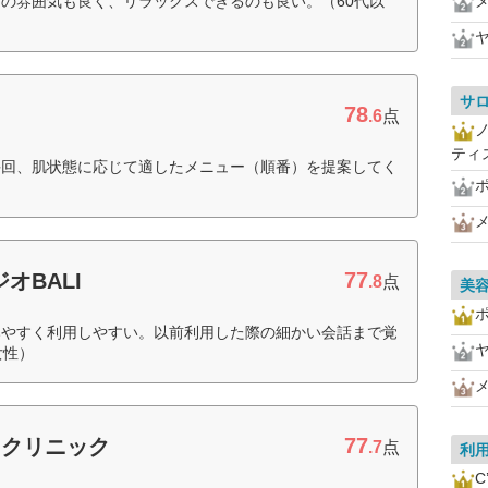
の雰囲気も良く、リラックスできるのも良い。（60代以
サ
78
.6
点
ティ
毎回、肌状態に応じて適したメニュー（順番）を提案してく
77
オBALI
.8
点
美
みやすく利用しやすい。以前利用した際の細かい会話まで覚
女性）
77
ィクリニック
.7
点
利
C