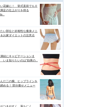
しい花嫁に！ 挙式直前でもＯ
＆満足の仕上がりを得る
a...
せたい部位と好相性な痩身メニ
ー＆お家ダイエットの注意点
肪凍結にキャビテーションま
 いま知りたいのは“効果の...
るんだ二の腕、ヒップラインを
締める！ 部分痩せメニュー
肪がつきやすく、落ちにく