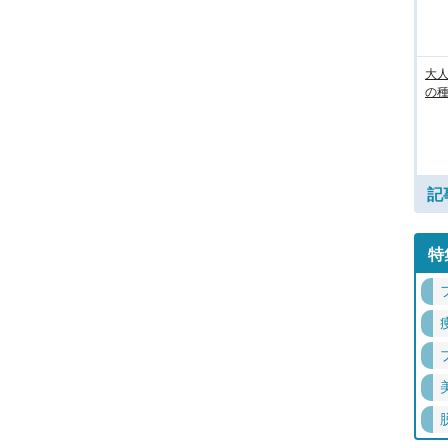
大人
の
記
特