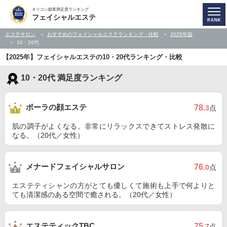
オリコン顧客満足度ランキング
フェイシャルエステ
エステサロン
おすすめのフェイシャルエステランキング・比較
2025年版
10・20代
【2025年】フェイシャルエステの10・20代ランキング・比較
10・20代 満足度ランキング
ポーラの顔エステ
78
.3
点
肌の調子がよくなる。非常にリラックスできてストレス発散に
なる。（20代／女性）
メナードフェイシャルサロン
76
.0
点
エステティシャンの方がとても優しくて施術も上手で何よりと
ても清潔感のある空間で癒される。（20代／女性）
エステティックTBC
75
.7
点