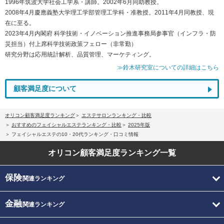
1996年筑波大学社会工学系・講師。2002年6月同助教授。
2008年4月慶應義塾大学理工学部管理工学科・准教授。2011年4月同教授、現
在に至る。
2023年4月内閣府 科学技術・イノベーション推進事務局参事官（インフラ・防
災担当）付上席科学技術政策フェロー（非常勤）
研究分野は応用統計解析、品質管理、マーケティング。
≫鈴木研究室についての詳細はこちら
顧客満足度について
オリコン顧客満足度ランキング
エステサロンランキング・比較
おすすめのフェイシャルエステランキング・比較
2025年版
フェイシャルエステの10・20代ランキング・口コミ情報
オリコン顧客満足度
ランキング一覧
保険
関連ランキング
金融
関連ランキング