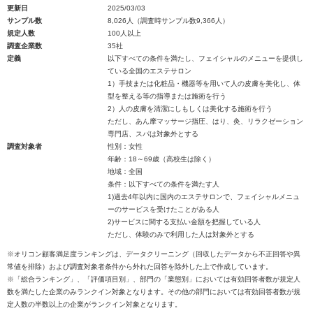
更新日
2025/03/03
サンプル数
8,026人（調査時サンプル数9,366人）
規定人数
100人以上
調査企業数
35社
定義
以下すべての条件を満たし、フェイシャルのメニューを提供し
ている全国のエステサロン
1）手技または化粧品・機器等を用いて人の皮膚を美化し、体
型を整える等の指導または施術を行う
2）人の皮膚を清潔にしもしくは美化する施術を行う
ただし、あん摩マッサージ指圧、はり、灸、リラクゼーション
専門店、スパは対象外とする
調査対象者
性別：女性
年齢：18～69歳（高校生は除く）
地域：全国
条件：以下すべての条件を満たす人
1)過去4年以内に国内のエステサロンで、フェイシャルメニュ
ーのサービスを受けたことがある人
2)サービスに関する支払い金額を把握している人
ただし、体験のみで利用した人は対象外とする
※オリコン顧客満足度ランキングは、データクリーニング（回収したデータから不正回答や異
常値を排除）および調査対象者条件から外れた回答を除外した上で作成しています。
※「総合ランキング」、「評価項目別」、部門の「業態別」においては有効回答者数が規定人
数を満たした企業のみランクイン対象となります。その他の部門においては有効回答者数が規
定人数の半数以上の企業がランクイン対象となります。