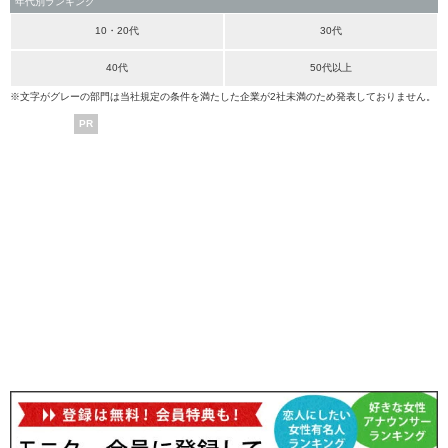
年代別ランキング
10・20代
30代
40代
50代以上
※文字がグレーの部門は当社規定の条件を満たした企業が2社未満のため発表しておりません。
PR