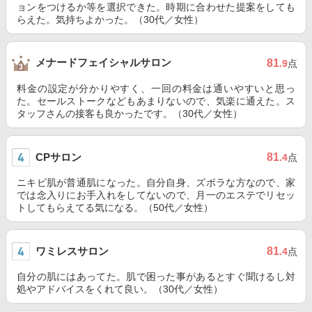
ョンをつけるか等を選択できた。時期に合わせた提案をしても
らえた。気持ちよかった。（30代／女性）
メナードフェイシャルサロン
81
.9
点
料金の設定が分かりやすく、一回の料金は通いやすいと思っ
た。セールストークなどもあまりないので、気楽に通えた。ス
タッフさんの接客も良かったです。（30代／女性）
CPサロン
81
.4
点
ニキビ肌が普通肌になった。自分自身、ズボラな方なので、家
では念入りにお手入れをしてないので、月一のエステでリセッ
トしてもらえてる気になる。（50代／女性）
ワミレスサロン
81
.4
点
自分の肌にはあってた。肌で困った事があるとすぐ聞けるし対
処やアドバイスをくれて良い。（30代／女性）