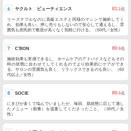
ヤクルト ビューティエンス
81
.2
点
リーズナブルなのに高級エステと同様のマシンで施術してく
れ、効果も良い。押し売りもしないので安心して通えるし、雰
囲気も庶民的で敷居が高くなく気軽に行ける。（50代／女性）
80
C’BON
.9
点
施術効果も実感できるし、ホームケアのアドバイスなどもその
時の状態に合わせてしてくれるのでより効果的にケアができ
る。サロンの雰囲気も良く、リラックスできるのも良い。（60
代以上／女性）
80
SOCIE
.5
点
にきびが多くて悩んでいましたが、毎回、肌状態に応じて適し
たメニュー（順番）を提案してくださったこと。（30代／女
性）