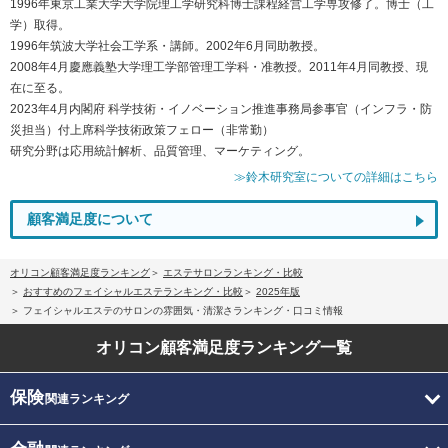
1996年東京工業大学大学院理工学研究科博士課程経営工学専攻修了。博士（工
学）取得。
1996年筑波大学社会工学系・講師。2002年6月同助教授。
2008年4月慶應義塾大学理工学部管理工学科・准教授。2011年4月同教授、現
在に至る。
2023年4月内閣府 科学技術・イノベーション推進事務局参事官（インフラ・防
災担当）付上席科学技術政策フェロー（非常勤）
研究分野は応用統計解析、品質管理、マーケティング。
≫鈴木研究室についての詳細はこちら
顧客満足度について
オリコン顧客満足度ランキング
エステサロンランキング・比較
おすすめのフェイシャルエステランキング・比較
2025年版
フェイシャルエステのサロンの雰囲気・清潔さランキング・口コミ情報
オリコン顧客満足度
ランキング一覧
保険
関連ランキング