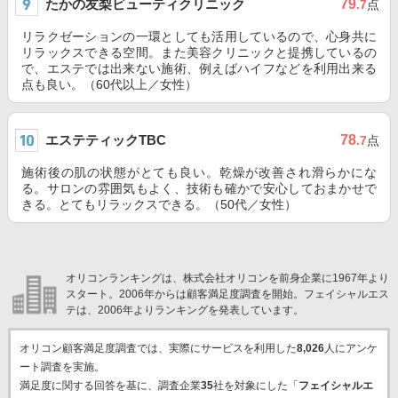
たかの友梨ビューティクリニック
79
.7
点
リラクゼーションの一環としても活用しているので、心身共に
リラックスできる空間。また美容クリニックと提携しているの
で、エステでは出来ない施術、例えばハイフなどを利用出来る
点も良い。（60代以上／女性）
エステティックTBC
78
.7
点
施術後の肌の状態がとても良い。乾燥が改善され滑らかにな
る。サロンの雰囲気もよく、技術も確かで安心しておまかせで
きる。とてもリラックスできる。（50代／女性）
オリコンランキングは、株式会社オリコンを前身企業に1967年より
スタート。2006年からは顧客満足度調査を開始。フェイシャルエス
テは、2006年よりランキングを発表しています。
オリコン顧客満足度調査では、実際にサービスを利用した
8,026
人にアンケ
ート調査を実施。
満足度に関する回答を基に、調査企業
35
社を対象にした「
フェイシャルエ