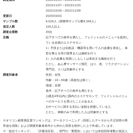
2023/11/07～2023/11/20
2022/10/28～2022/11/09
更新日
2025/03/03
サンプル数
8,026人（調査時サンプル数9,366人）
規定人数
100人以上
調査企業数
35社
定義
以下すべての条件を満たし、フェイシャルのメニューを提供し
ている全国のエステサロン
1）手技または化粧品・機器等を用いて人の皮膚を美化し、体
型を整える等の指導または施術を行う
2）人の皮膚を清潔にしもしくは美化する施術を行う
ただし、あん摩マッサージ指圧、はり、灸、リラクゼーション
専門店、スパは対象外とする
調査対象者
性別：女性
年齢：18～69歳（高校生は除く）
地域：全国
条件：以下すべての条件を満たす人
1)過去4年以内に国内のエステサロンで、フェイシャルメニュ
ーのサービスを受けたことがある人
2)サービスに関する支払い金額を把握している人
ただし、体験のみで利用した人は対象外とする
※オリコン顧客満足度ランキングは、データクリーニング（回収したデータから不正回答や異
常値を排除）および調査対象者条件から外れた回答を除外した上で作成しています。
※「総合ランキング」、「評価項目別」、部門の「業態別」においては有効回答者数が規定人