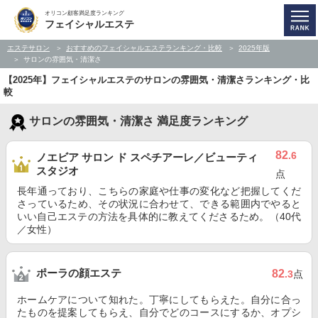
オリコン顧客満足度ランキング
フェイシャルエステ
エステサロン
おすすめのフェイシャルエステランキング・比較
2025年版
サロンの雰囲気・清潔さ
【2025年】フェイシャルエステのサロンの雰囲気・清潔さランキング・比
較
サロンの雰囲気・清潔さ 満足度ランキング
82
.6
ノエビア サロン ド スペチアーレ／ビューティ
スタジオ
点
長年通っており、こちらの家庭や仕事の変化など把握してくだ
さっているため、その状況に合わせて、できる範囲内でやると
いい自己エステの方法を具体的に教えてくださるため。（40代
／女性）
ポーラの顔エステ
82
.3
点
ホームケアについて知れた。丁寧にしてもらえた。自分に合っ
たものを提案してもらえ、自分でどのコースにするか、オプシ