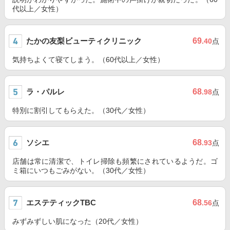
代以上／女性）
たかの友梨ビューティクリニック
69
.40
点
気持ちよくて寝てしまう。（60代以上／女性）
ラ・パルレ
68
.98
点
特別に割引してもらえた。（30代／女性）
ソシエ
68
.93
点
店舗は常に清潔で、トイレ掃除も頻繁にされているようだ。ゴ
ミ箱にいつもごみがない。（30代／女性）
エステティックTBC
68
.56
点
みずみずしい肌になった（20代／女性）