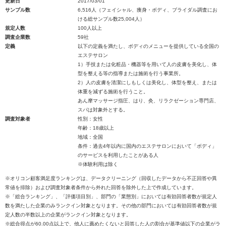
更新日
2017/03/01
サンプル数
6,516人（フェイシャル、痩身・ボディ、ブライダル調査にお
ける総サンプル数25,004人）
規定人数
100人以上
調査企業数
59社
定義
以下の定義を満たし、ボディのメニューを提供している全国の
エステサロン
1）手技または化粧品・機器等を用いて人の皮膚を美化し、体
型を整える等の指導または施術を行う事業所。
2）人の皮膚を清潔にしもしくは美化し、体型を整え、または
体重を減ずる施術を行うこと。
あん摩マッサージ指圧、はり、灸、リラクゼーション専門店、
スパは対象外とする。
調査対象者
性別：女性
年齢：18歳以上
地域：全国
条件：過去4年以内に国内のエステサロンにおいて「ボディ」
のサービスを利用したことがある人
※体験利用は除く
※オリコン顧客満足度ランキングは、データクリーニング（回収したデータから不正回答や異
常値を排除）および調査対象者条件から外れた回答を除外した上で作成しています。
※「総合ランキング」、「評価項目別」、部門の「業態別」においては有効回答者数が規定人
数を満たした企業のみランクイン対象となります。その他の部門においては有効回答者数が規
定人数の半数以上の企業がランクイン対象となります。
※総合得点が60.00点以上で、他人に薦めたくないと回答した人の割合が基準値以下の企業がラ