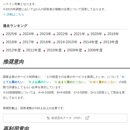
ンクイン対象となります。
※2015年調査においては1人の回答者が複数の企業について回答しております。
≫ 詳細はこちら
過去ランキング
2025年
2024年
2023年
2022年
2021年
2020年
2019年
2018年
2017年
2016年
2014-2015年
2014年度
2013年度
2012年度
2011年度
2010年度
2009年度
2008年度
推奨意向
調査企業のサービス利用者に、「どの程度その企業のサービスを推奨したいか」について「
A:
とても薦めたい
」「
B:まあ薦めたい
」「
C:あまり薦めたくない
」「
D:全く薦めたくない
」の4段
階で評価をしてもらい比率を算出しています。
※10段階聴取については、A=9-10回答、B=6-8回答、C=3-5回答、D=1-2回答として割合を算
出しております。
商標対象は、回答者数が100人以上の企業です。
推奨意向データ（PDF）
再利用意向