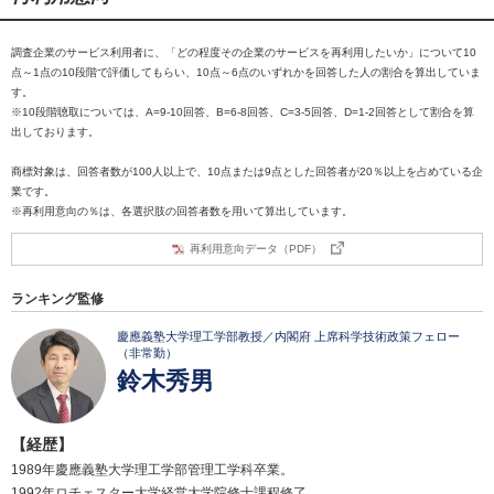
調査企業のサービス利用者に、「どの程度その企業のサービスを再利用したいか」について10
点～1点の10段階で評価してもらい、10点～6点のいずれかを回答した人の割合を算出していま
す。
※10段階聴取については、A=9-10回答、B=6-8回答、C=3-5回答、D=1-2回答として割合を算
出しております。
商標対象は、回答者数が100人以上で、10点または9点とした回答者が20％以上を占めている企
業です。
※再利用意向の％は、各選択肢の回答者数を用いて算出しています。
再利用意向データ（PDF）
ランキング監修
慶應義塾大学理工学部教授／内閣府 上席科学技術政策フェロー
（非常勤）
鈴木秀男
【経歴】
1989年慶應義塾大学理工学部管理工学科卒業。
1992年ロチェスター大学経営大学院修士課程修了。