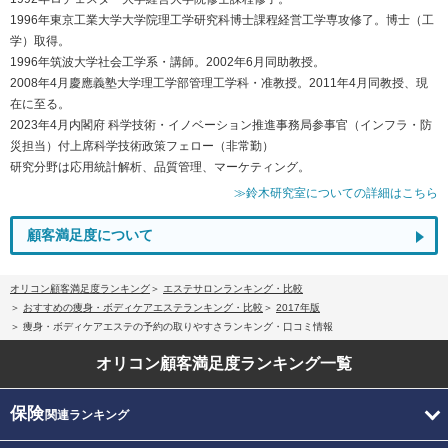
1996年東京工業大学大学院理工学研究科博士課程経営工学専攻修了。博士（工
学）取得。
1996年筑波大学社会工学系・講師。2002年6月同助教授。
2008年4月慶應義塾大学理工学部管理工学科・准教授。2011年4月同教授、現
在に至る。
2023年4月内閣府 科学技術・イノベーション推進事務局参事官（インフラ・防
災担当）付上席科学技術政策フェロー（非常勤）
研究分野は応用統計解析、品質管理、マーケティング。
≫鈴木研究室についての詳細はこちら
顧客満足度について
オリコン顧客満足度ランキング
エステサロンランキング・比較
おすすめの痩身・ボディケアエステランキング・比較
2017年版
痩身・ボディケアエステの予約の取りやすさランキング・口コミ情報
オリコン顧客満足度
ランキング一覧
保険
関連ランキング