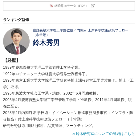
継続意向データ（PDF）
ランキング監修
慶應義塾大学理工学部教授／内閣府 上席科学技術政策フェロー
（非常勤）
鈴木秀男
【経歴】
1989年慶應義塾大学理工学部管理工学科卒業。
1992年ロチェスター大学経営大学院修士課程修了。
1996年東京工業大学大学院理工学研究科博士課程経営工学専攻修了。博士（工
学）取得。
1996年筑波大学社会工学系・講師。2002年6月同助教授。
2008年4月慶應義塾大学理工学部管理工学科・准教授。2011年4月同教授、現
在に至る。
2023年4月内閣府 科学技術・イノベーション推進事務局参事官（インフラ・防
災担当）付上席科学技術政策フェロー（非常勤）
研究分野は応用統計解析、品質管理、マーケティング。
≫鈴木研究室についての詳細はこちら