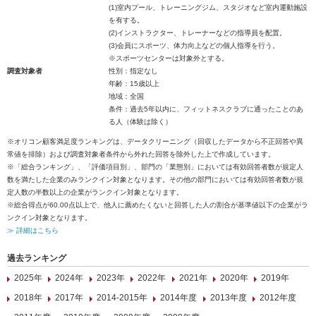
(1)室内プール、トレーニングジム、スタジオなど室内運動施設
を有する。
(2)インストラクター、トレーナーなどの指導員を配置。
(3)会員にスポーツ、体力向上などの個人指導を行う。
※スポーツセンターは対象外とする。
調査対象者
性別：指定なし
年齢：15歳以上
地域：全国
条件：過去5年以内に、フィットネスクラブに通ったことのあ
る人（体験は除く）
※オリコン顧客満足度ランキングは、データクリーニング（回収したデータから不正回答や異
常値を排除）および調査対象者条件から外れた回答を除外した上で作成しています。
※「総合ランキング」、「評価項目別」、部門の「業態別」においては有効回答者数が規定人
数を満たした企業のみランクイン対象となります。その他の部門においては有効回答者数が規
定人数の半数以上の企業がランクイン対象となります。
※総合得点が60.00点以上で、他人に薦めたくないと回答した人の割合が基準値以下の企業がラ
ンクイン対象となります。
≫ 詳細はこちら
過去ランキング
2025年
2024年
2023年
2022年
2021年
2020年
2019年
2018年
2017年
2014-2015年
2014年度
2013年度
2012年度