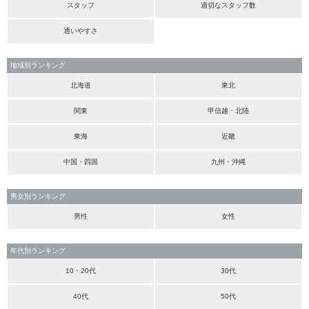
スタッフ
適切なスタッフ数
通いやすさ
地域別ランキング
北海道
東北
関東
甲信越・北陸
東海
近畿
中国・四国
九州・沖縄
男女別ランキング
男性
女性
年代別ランキング
10・20代
30代
40代
50代