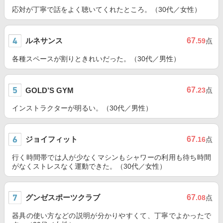
応対が丁寧で話をよく聴いてくれたところ。（30代／女性）
ルネサンス
67
.59
点
各種スペースが割りときれいだった。（30代／男性）
67
GOLD’S GYM
.23
点
インストラクターが明るい。（30代／男性）
ジョイフィット
67
.16
点
行く時間帯では人が少なくマシンもシャワーの利用も待ち時間
がなくストレスなく運動できた。（30代／女性）
グンゼスポーツクラブ
67
.08
点
器具の使い方などの説明が分かりやすくて、丁寧でよかったで