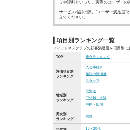
ミや評判といった、実際のユーザーの
サービス検討の際、“ユーザー満足度”
立てください。
項目別ランキング一覧
フィットネスクラブの顧客満足度を項目別に
TOP
総合ランキング
入会手続き
評価項目別
施設の清潔度
ランキング
スタッフ
北海道
地域別
甲信越・北陸
ランキング
中国・四国
男女別
男性
ランキング
10・20代
年代別