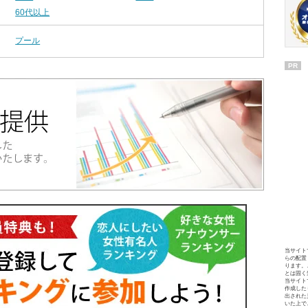
60代以上
プール
PR
当サイト
らの配置
ります。
とは固く
当サイト
作成した
出された
いた上で