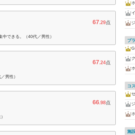
イ
67
.29
点
集中できる。（40代／男性）
プ
G
67
.24
点
代／男性）
コ
66
.98
点
性）
施