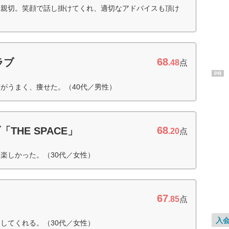
も親切。笑顔で話し掛けてくれ、適切なアドバイスも頂け
68
ラブ
.48
点
PR
がうまく、痩せた。（40代／男性）
68
THE SPACE」
.20
点
楽しかった。（30代／女性）
67
.85
点
入
してくれる。（30代／女性）