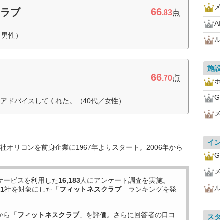
66
クラブ
.83
点
A
／男性）
施
66
.70
点
G
アドバイスしてくれた。（40代／女性）
イ
オリコンを前身企業に1967年よりスタート。2006年から
G
サービスを利用した
16,183
人にアンケート調査を実施。
41
社を対象にした「
フィットネスクラブ
」ランキングを発
から「
フィットネスクラブ
」を評価。さらに回答者の口コ
ス