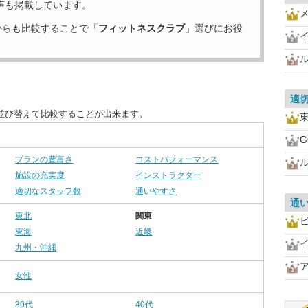
声も掲載しています。
からも比較することで「
フィットネスクラブ
」選びにお役
イ
適
並び替えて比較することが出来ます。
G
プランの豊富さ
コストパフォーマンス
施設の充実度
インストラクター
適切なスタッフ数
通いやすさ
通
東北
関東
東海
近畿
イ
九州・沖縄
女性
30代
40代