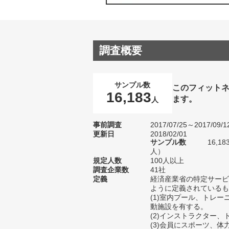
調査概要
サンプル数
このフィット
16,183
ます。
人
事前調査
2017/07/25～2017/09/1
更新日
2018/02/01
サンプル数
16,1
人）
規定人数
100人以上
調査企業数
41社
定義
経済産業省の特定サービ
ように定義されているも
(1)室内プール、トレ
動施設を有する。
(2)インストラクター
(3)会員にスポーツ、