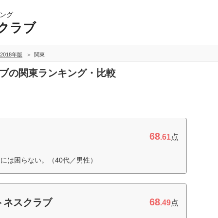
ング
クラブ
2018年版
関東
ラブの関東ランキング・比較
68
.61
点
には困らない。（40代／男性）
68
トネスクラブ
.49
点