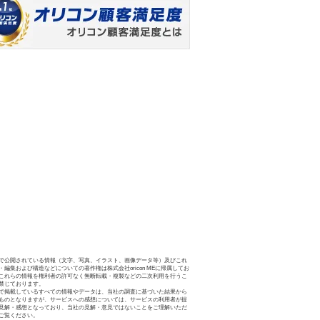
で公開されている情報（文字、写真、イラスト、画像データ等）及びこれ
・編集および構造などについての著作権は株式会社oricon MEに帰属してお
これらの情報を権利者の許可なく無断転載・複製などの二次利用を行うこ
禁じております。
で掲載しているすべての情報やデータは、当社の調査に基づいた結果から
ものとなりますが、サービスへの感想については、サービスの利用者が提
見解・感想となっており、当社の見解・意見ではないことをご理解いただ
ご覧ください。